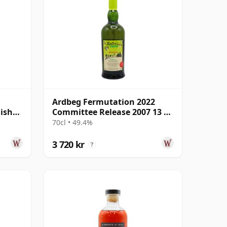
Ardbeg Fermutation 2022
ish
Committee Release 2007 13 år
gammal
70cl • 49.4%
3 720 kr
?