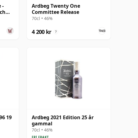
 -
Ardbeg Twenty One
tch
Committee Release
70cl • 46%
4 200 kr
?
96 19
Ardbeg 2021 Edition 25 år
gammal
70cl • 46%
FRI FRAKT