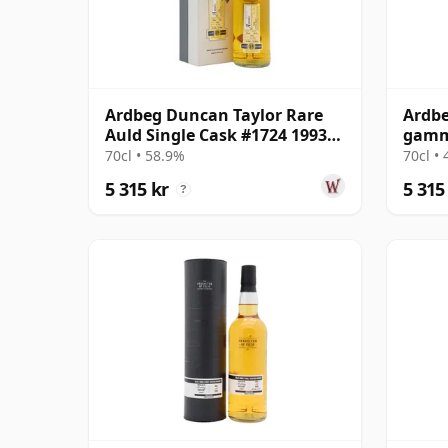
Ardbeg Duncan Taylor Rare
Ardbe
Auld Single Cask #1724 1993
gamm
15 år gammal
70cl • 58.9%
70cl •
5 315 kr
5 315
?