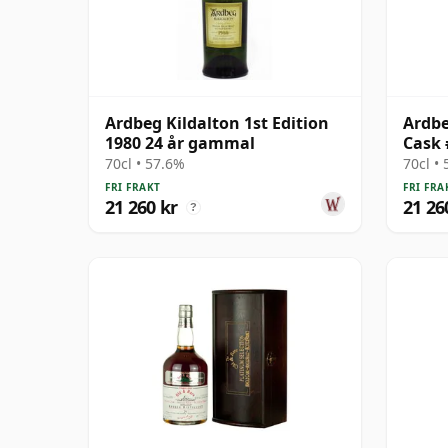
Ardbeg Kildalton 1st Edition
Ardbe
1980 24 år gammal
Cask 
gamm
70cl • 57.6%
70cl •
FRI FRAKT
FRI FRA
21 260 kr
21 26
?