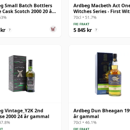
g Small Batch Bottlers
Ardbeg Macbeth Act One
e Cask Scotch 2000 20 år
Witches Series - First Wi
al
Sin 19 år gammal
 53%
70cl • 51.7%
FRI FRAKT
 kr
5 845 kr
?
?
g Vintage_Y2K 2nd
Ardbeg Dun Bheagan 19
se 2000 24 år gammal
år gammal
 47.8%
70cl • 46.1%
KT
FRI FRAKT