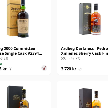
eg 2000 Committee
Ardbeg Darkness - Pedro
se Single Cask #2394
Xmienez Sherry Cask Fin
23 år gammal
Single 14 år gammal
 53.2%
50cl • 47.7%
KT
5 kr
3 720 kr
?
?