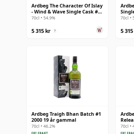
Ardbeg The Character Of Islay
Ardbe
- Wind & Wave Single Cask #
Singl
2004 15 år gammal
gamm
70cl • 54.9%
70cl •
5 315 kr
5 315
?
Ardbeg Traigh Bhan Batch #1
Ardbe
2000 19 år gammal
Relea
70cl • 46.2%
70cl •
FRI FRAKT
FRI FRA