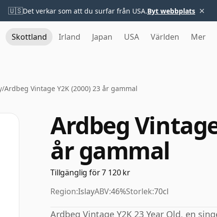
×
🇺🇸
Det verkar som att du surfar från USA.
Byt webbplats
Skottland
Irland
Japan
USA
Världen
Mer
y
/
Ardbeg Vintage Y2K (2000) 23 år gammal
Ardbeg Vintage
år gammal
Tillgänglig för 7 120 kr
Region:
Islay
ABV:
46%
Storlek:
70cl
Ardbeg Vintage Y2K 23 Year Old, en sing