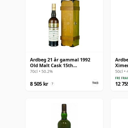
Ardbeg 21 år gammal 1992
Ardbe
Old Malt Cask 15th
Ximen
Anniversary
Singl
70cl • 50.2%
50cl •
FRI FRA
8 505 kr
12 75
?