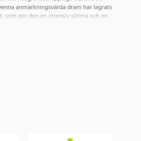
 Denna anmärkningsvärda dram har lagrats
at, som ger den en intensiv sötma och en
nghonung, linolja och citronmeliss
r rik torvrök understryks av kanderade