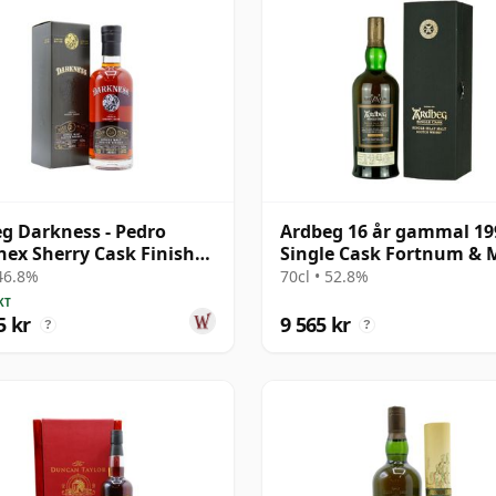
g Darkness - Pedro
Ardbeg 16 år gammal 19
ex Sherry Cask Finish
Single Cask Fortnum &
e 24 år gammal
300th Anniversary
 46.8%
70cl • 52.8%
KT
5 kr
9 565 kr
?
?