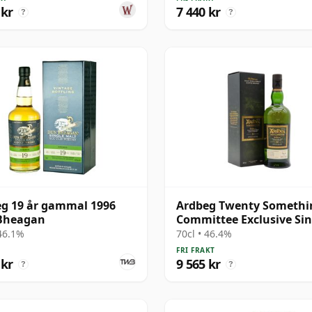
 kr
7 440 kr
?
?
g 19 år gammal 1996
Ardbeg Twenty Somethi
Bheagan
Committee Exclusive Sin
Malt S 1996 22 år gamm
 46.1%
70cl • 46.4%
FRI FRAKT
 kr
9 565 kr
?
?