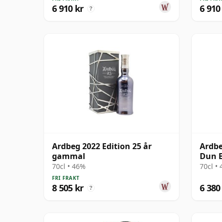
6 910 kr
6 910
?
Ardbeg 2022 Edition 25 år
Ardbe
gammal
Dun 
70cl • 46%
70cl •
FRI FRAKT
8 505 kr
6 380
?