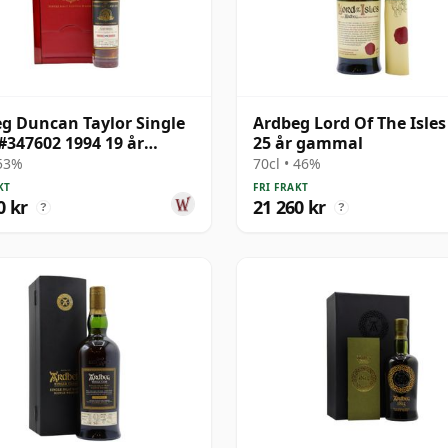
g Duncan Taylor Single
Ardbeg Lord Of The Isles
#347602 1994 19 år
25 år gammal
al
 53%
70cl • 46%
KT
FRI FRAKT
0 kr
21 260 kr
?
?