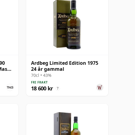
90
Ardbeg Limited Edition 1975
 Mason
24 år gammal
70cl • 43%
FRI FRAKT
18 600 kr
?