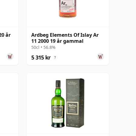
20 år
Ardbeg Elements Of Islay Ar
11 2000 19 år gammal
50cl • 56.8%
5 315 kr
?