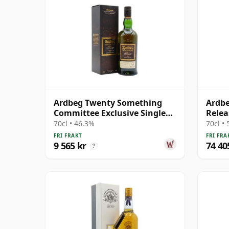
Ardbeg Twenty Something
Ardb
Committee Exclusive Single
Relea
Malt S 23 år gammal
1976 
70cl • 46.3%
70cl •
FRI FRAKT
FRI FRA
9 565 kr
74 40
?