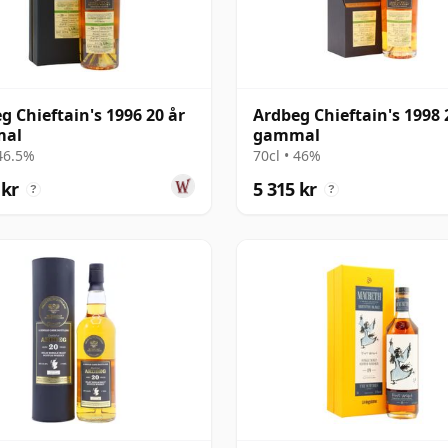
g Chieftain's 1996 20 år
Ardbeg Chieftain's 1998 
al
gammal
 46.5%
70cl • 46%
 kr
5 315 kr
?
?