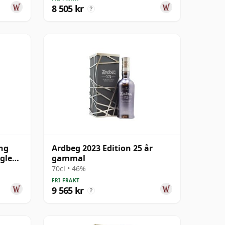
8 505 kr
?
ng
Ardbeg 2023 Edition 25 år
gle
gammal
al
70cl • 46%
FRI FRAKT
9 565 kr
?