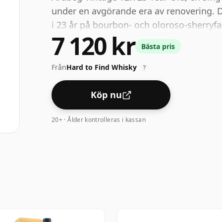
under en avgörande era av renovering.
i 23 år på bourbon- och oloroso-sherryf
7 120 kr
sotig underton. På näsan är toner av lju
Bästa pris
framträdande, medan smakerna framkalla
valnötter.
Från
Hard to Find Whisky
?
Köp nu
20+ · Ålder kontrolleras i kassan