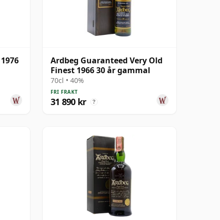
 1976
Ardbeg Guaranteed Very Old
Finest 1966 30 år gammal
70cl • 40%
FRI FRAKT
31 890 kr
?