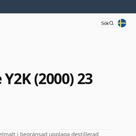
Sök
 Y2K (2000) 23
elmalt i begränsad upplaga destillerad