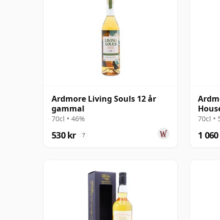
Ardmore Living Souls 12 år
Ardmo
gammal
House
Singl
70cl • 46%
70cl •
530 kr
1 060
?