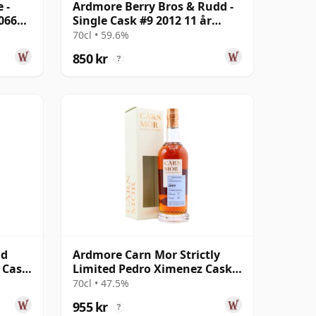
 -
Ardmore Berry Bros & Rudd -
066
Single Cask #9 2012 11 år
gammal
70cl • 59.6%
850 kr
?
id
Ardmore Carn Mor Strictly
 Cask
Limited Pedro Ximenez Cask
mal
Finis 2009 13 år gammal
70cl • 47.5%
955 kr
?