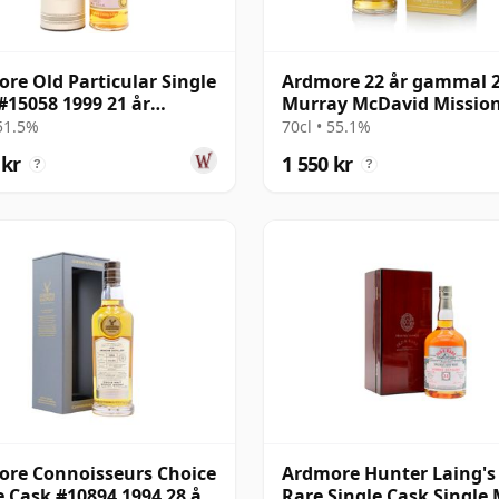
re Old Particular Single
Ardmore 22 år gammal 
#15058 1999 21 år
Murray McDavid Mission
al
 51.5%
70cl • 55.1%
 kr
1 550 kr
?
?
re Connoisseurs Choice
Ardmore Hunter Laing's
e Cask #10894 1994 28 år
Rare Single Cask Single 