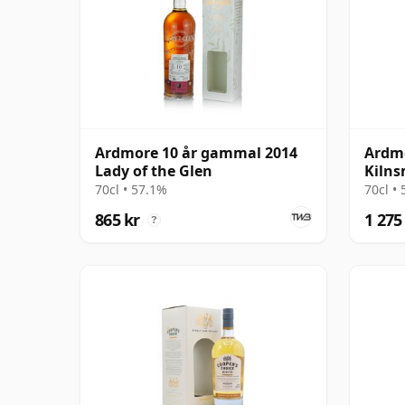
Ardmore 10 år gammal 2014
Ardmo
Lady of the Glen
Kilns
gamm
70cl • 57.1%
70cl •
865 kr
1 275
?