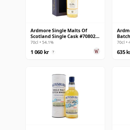
Ardmore Single Malts Of
Ardmo
Scotland Single Cask #708026
Batch
2009 12 år gammal
gamm
70cl • 54.1%
70cl •
1 060 kr
635 k
?