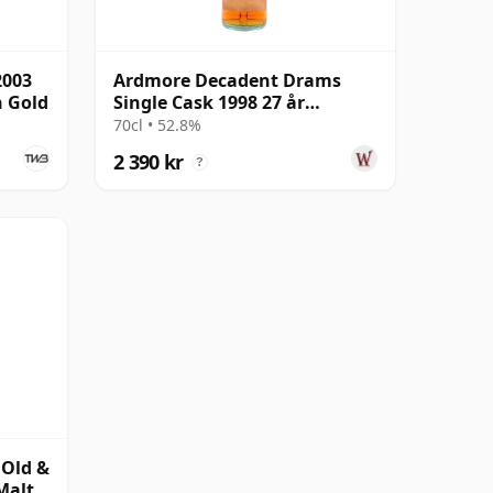
2003
Ardmore Decadent Drams
 Gold
Single Cask 1998 27 år
gammal
70cl • 52.8%
2 390 kr
?
 Old &
Malt