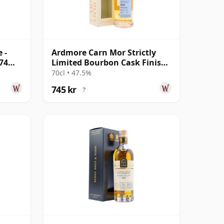
 -
Ardmore Carn Mor Strictly
74
Limited Bourbon Cask Finish
Sing 2012 9 år gammal
70cl • 47.5%
745 kr
?