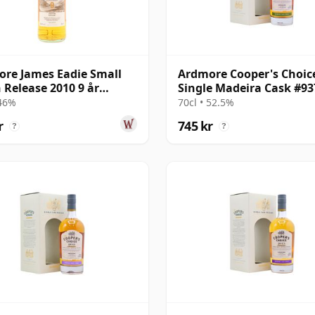
re James Eadie Small
Ardmore Cooper's Choice
 Release 2010 9 år
Single Madeira Cask #93
al
2013 7 år gammal
 46%
70cl • 52.5%
r
745 kr
?
?