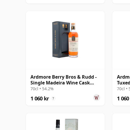
Ardmore Berry Bros & Rudd -
Ardmo
Single Madeira Wine Cask
Tuxed
#7093 2009 14 år gammal
13 å
70cl • 54.2%
70cl •
1 060 kr
1 060
?