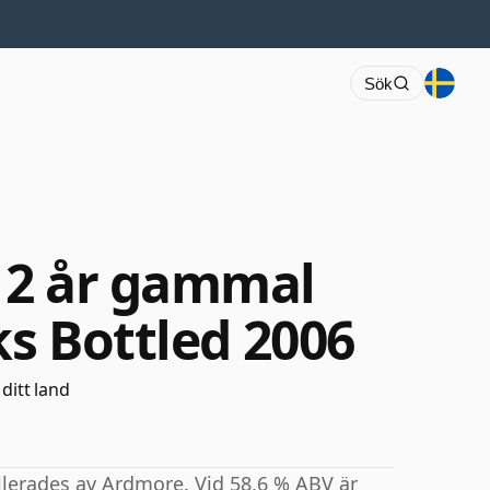
Sök
12 år gammal
ks Bottled 2006
 ditt land
llerades av Ardmore. Vid 58,6 % ABV är