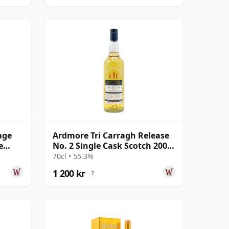
age
Ardmore Tri Carragh Release
e
No. 2 Single Cask Scotch 2006
al
17 år gammal
70cl • 55.3%
1 200 kr
?