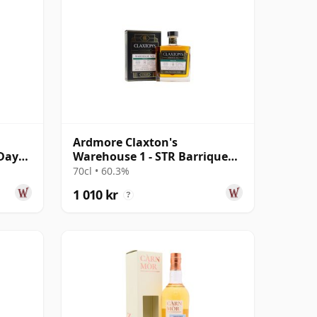
Ardmore Claxton's
 Day
Warehouse 1 - STR Barrique
Finish 2009 12 år gammal
70cl • 60.3%
1 010 kr
?