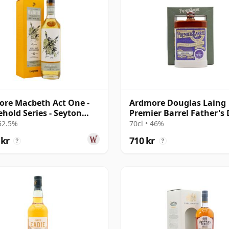
re Macbeth Act One -
Ardmore Douglas Laing
hold Series - Seyton
Premier Barrel Father's
e 12 år gammal
Malt 12 år gammal
 52.5%
70cl • 46%
 kr
710 kr
?
?