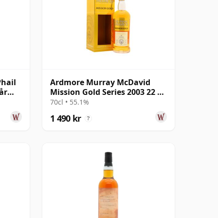
hail
Ardmore Murray McDavid
år
Mission Gold Series 2003 22 år
gammal
70cl • 55.1%
1 490 kr
?