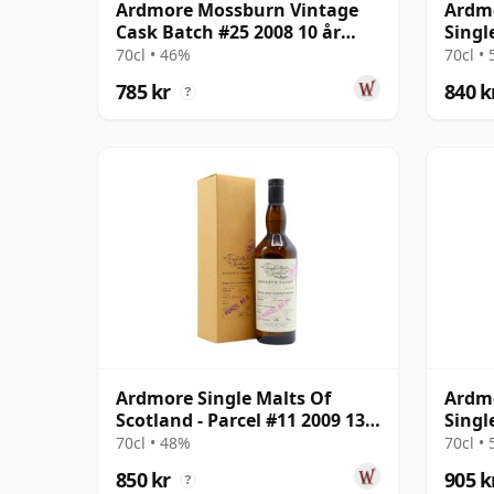
Ardmore Mossburn Vintage
Ardmo
Cask Batch #25 2008 10 år
Singl
gammal
2011 
70cl • 46%
70cl •
785 kr
840 k
?
Ardmore Single Malts Of
Ardmo
Scotland - Parcel #11 2009 13
Singl
år gammal
gamm
70cl • 48%
70cl •
850 kr
905 k
?