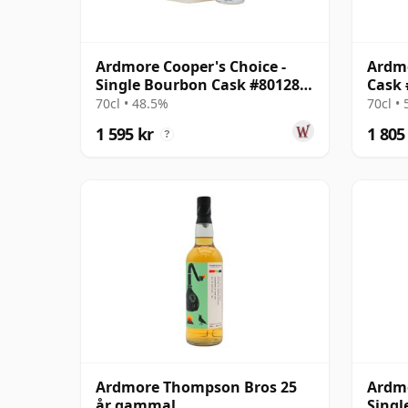
Ardmore Cooper's Choice -
Ardmo
Single Bourbon Cask #801285
Cask 
2003 17 år gammal
gamm
70cl • 48.5%
70cl •
1 595 kr
1 805
?
Ardmore Thompson Bros 25
Ardmo
år gammal
Singl