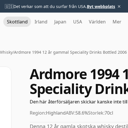
×
🇺🇸
Det verkar som att du surfar från USA.
Byt webbplats
Skottland
Irland
Japan
USA
Världen
Mer
Whisky
/
Ardmore 1994 12 år gammal Speciality Drinks Bottled 2006
Ardmore 1994 
Speciality Drin
Den här återförsäljaren skickar kanske inte till
Region:
Highland
ABV:
58.6%
Storlek:
70cl
Denna 12 år gamla skotska whisky desti