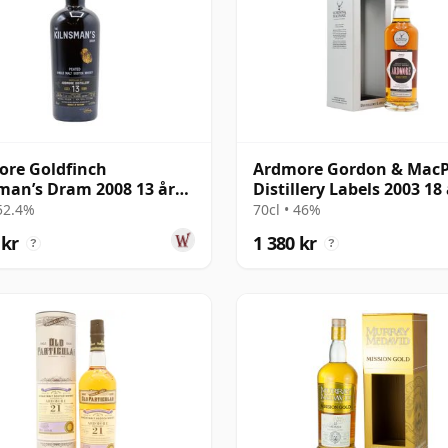
re Goldfinch
Ardmore Gordon & MacP
man’s Dram 2008 13 år
Distillery Labels 2003 18 
al
gammal
 52.4%
70cl • 46%
 kr
1 380 kr
?
?