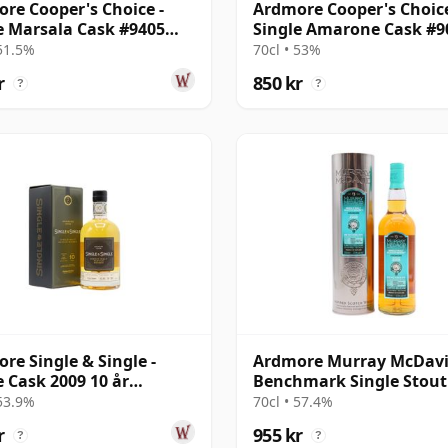
re Cooper's Choice -
Ardmore Cooper's Choice
e Marsala Cask #9405
Single Amarone Cask #9
10 år gammal
2013 7 år gammal
 51.5%
70cl • 53%
r
850 kr
?
?
re Single & Single -
Ardmore Murray McDav
e Cask 2009 10 år
Benchmark Single Stout
al
#190000 2008 13 år gam
 53.9%
70cl • 57.4%
r
955 kr
?
?