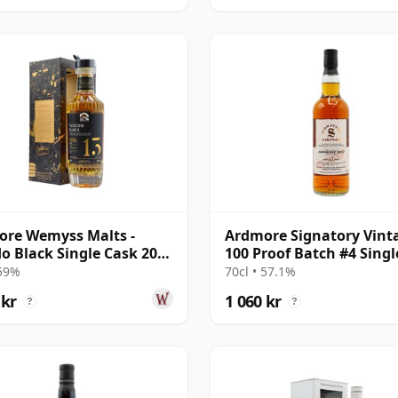
re Wemyss Malts -
Ardmore Signatory Vint
o Black Single Cask 2008
100 Proof Batch #4 Singl
r gammal
Malt S 2010 13 år gamm
 59%
70cl • 57.1%
 kr
1 060 kr
?
?