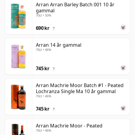
Arran Arran Barley Batch 001 10 år
gammal
70cl • 50%
690 kr
?
Arran 14 år gammal
70cl • 46%
745 kr
?
Arran Machrie Moor Batch #1 - Peated
Lochranza Single Ma 10 år gammal
70cl • 46%
745 kr
?
Arran Machrie Moor - Peated
70cl • 46%