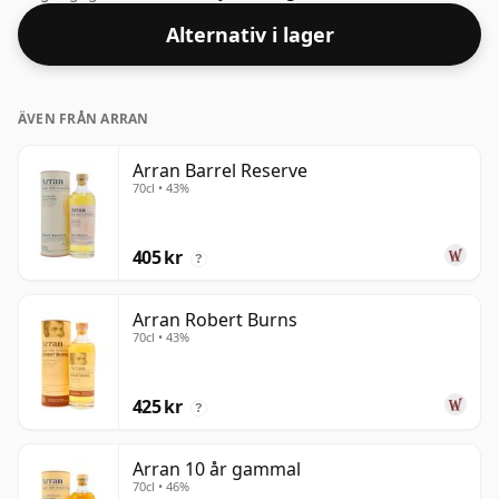
Alternativ i lager
ÄVEN FRÅN ARRAN
Arran Barrel Reserve
70cl • 43%
405 kr
?
Arran Robert Burns
70cl • 43%
425 kr
?
Arran 10 år gammal
70cl • 46%