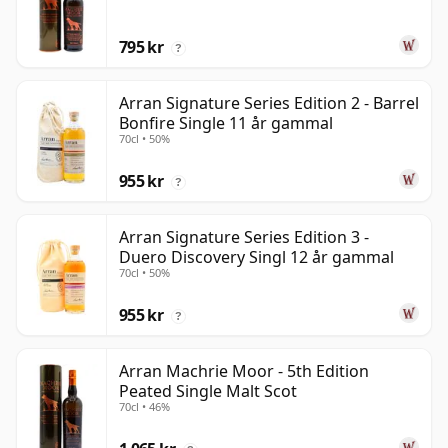
795 kr
?
Arran Signature Series Edition 2 - Barrel
Bonfire Single 11 år gammal
70cl • 50%
955 kr
?
Arran Signature Series Edition 3 -
Duero Discovery Singl 12 år gammal
70cl • 50%
955 kr
?
Arran Machrie Moor - 5th Edition
Peated Single Malt Scot
70cl • 46%