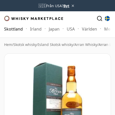
×
🇺🇸
Från USA?
Byt
Skottland
Irland
Japan
USA
Världen
Mer
Hem
/
Skotsk whisky
/
Island Skotsk whisky
/
Arran Whisky
/
Arran Lep