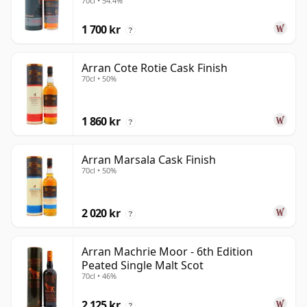
70cl • 54.4%
1 700 kr
?
Arran Cote Rotie Cask Finish
70cl • 50%
1 860 kr
?
Arran Marsala Cask Finish
70cl • 50%
2 020 kr
?
Arran Machrie Moor - 6th Edition
Peated Single Malt Scot
70cl • 46%
2 125 kr
?