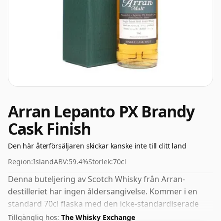
Arran Lepanto PX Brandy
Cask Finish
Den här återförsäljaren skickar kanske inte till ditt land
Region:
Island
ABV:
59.4%
Storlek:
70cl
Denna buteljering av Scotch Whisky från Arran-
destilleriet har ingen åldersangivelse. Kommer i en
standard 70cl flaska med den icke-standardiserade
styrkan på 59,4%.
Tillgänglig hos:
The Whisky Exchange