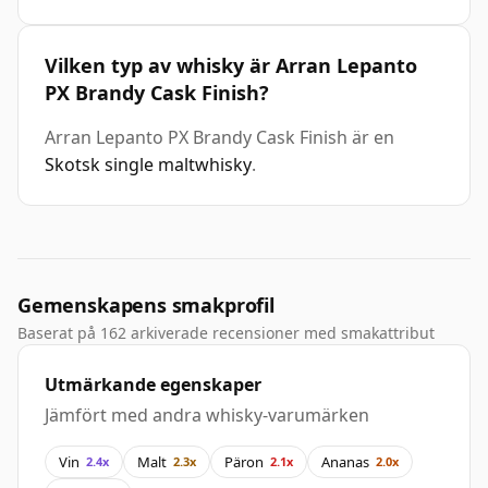
Vilken typ av whisky är Arran Lepanto
PX Brandy Cask Finish?
Arran Lepanto PX Brandy Cask Finish är en
Skotsk single maltwhisky
.
Gemenskapens smakprofil
Baserat på 162 arkiverade recensioner med smakattribut
Utmärkande egenskaper
Jämfört med andra whisky-varumärken
Vin
Malt
Päron
Ananas
2.4x
2.3x
2.1x
2.0x