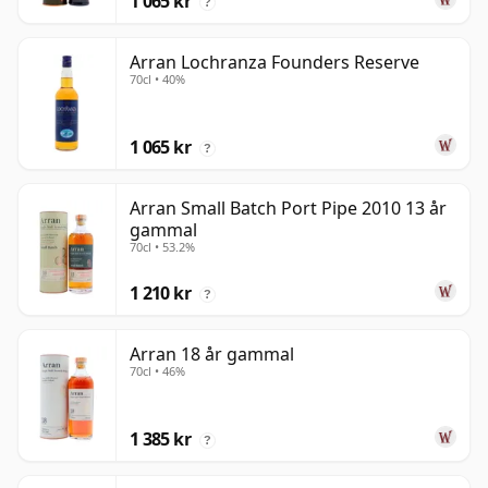
1 065 kr
?
Arran Lochranza Founders Reserve
70cl • 40%
1 065 kr
?
Arran Small Batch Port Pipe 2010 13 år
gammal
70cl • 53.2%
1 210 kr
?
Arran 18 år gammal
70cl • 46%
1 385 kr
?