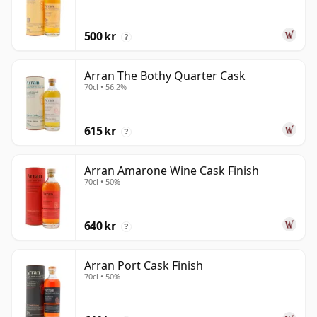
500 kr
?
Arran The Bothy Quarter Cask
70cl • 56.2%
615 kr
?
Arran Amarone Wine Cask Finish
70cl • 50%
640 kr
?
Arran Port Cask Finish
70cl • 50%