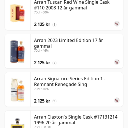
Arran Tuscan Red Wine Single Cask
#110 2008 12 år gammal
70cl • 60%
2 125 kr
?
Arran 2023 Limited Edition 17 år
gammal
70cl • 46%
2 125 kr
?
Arran Signature Series Edition 1 -
Remnant Renegade Sing
70cl • 46%
2 125 kr
?
Arran Claxton's Single Cask #17131214
1996 20 år gammal
70cl • 50.3%