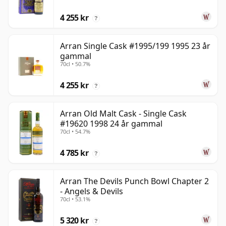
4 255 kr
?
Arran Single Cask #1995/199 1995 23 år
gammal
70cl • 50.7%
4 255 kr
?
Arran Old Malt Cask - Single Cask
#19620 1998 24 år gammal
70cl • 54.7%
4 785 kr
?
Arran The Devils Punch Bowl Chapter 2
- Angels & Devils
70cl • 53.1%
5 320 kr
?