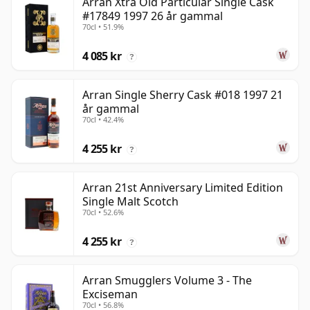
Arran Xtra Old Particular Single Cask
#17849 1997 26 år gammal
70cl • 51.9%
4 085 kr
?
Arran Single Sherry Cask #018 1997 21
år gammal
70cl • 42.4%
4 255 kr
?
Arran 21st Anniversary Limited Edition
Single Malt Scotch
70cl • 52.6%
4 255 kr
?
Arran Smugglers Volume 3 - The
Exciseman
70cl • 56.8%