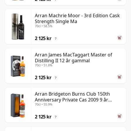
Arran Machrie Moor - 3rd Edition Cask
Strength Single Ma
70cl • 58.5%
2 125 kr
?
Arran James MacTaggart Master of
Distilling II 12 år gammal
70cl • 51.8%
2 125 kr
?
Arran Bridgeton Burns Club 150th
Anniversary Private Cas 2009 9 år
70cl • 55.9%
gammal
2 125 kr
?