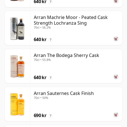
640 kr
?
Arran Machrie Moor - Peated Cask
Strength Lochranza Sing
70cl • 56.2%
640 kr
?
Arran The Bodega Sherry Cask
70cl • 55.8%
640 kr
?
Arran Sauternes Cask Finish
70cl • 50%
690 kr
?