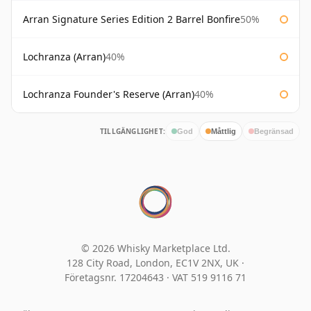
Arran Signature Series Edition 2 Barrel Bonfire
50%
Lochranza (Arran)
40%
Lochranza Founder's Reserve (Arran)
40%
TILLGÄNGLIGHET:
God
Måttlig
Begränsad
© 2026 Whisky Marketplace Ltd.
128 City Road, London, EC1V 2NX, UK ·
Företagsnr. 17204643
·
VAT 519 9116 71