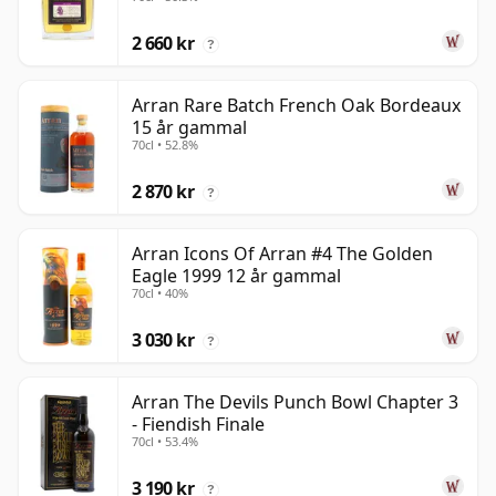
2 660 kr
?
Arran Rare Batch French Oak Bordeaux
15 år gammal
70cl • 52.8%
2 870 kr
?
Arran Icons Of Arran #4 The Golden
Eagle 1999 12 år gammal
70cl • 40%
3 030 kr
?
Arran The Devils Punch Bowl Chapter 3
- Fiendish Finale
70cl • 53.4%
3 190 kr
?