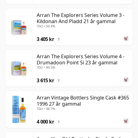
Arran The Explorers Series Volume 3 -
Kildonan And Pladd 21 år gammal
70cl • 50.4%
3 405 kr
?
Arran The Explorers Series Volume 4 -
Drumadoon Point Si 23 år gammal
70cl • 49.5%
3 615 kr
?
Arran Vintage Bottlers Single Cask #365
1996 27 år gammal
70cl • 48.7%
4 000 kr
?