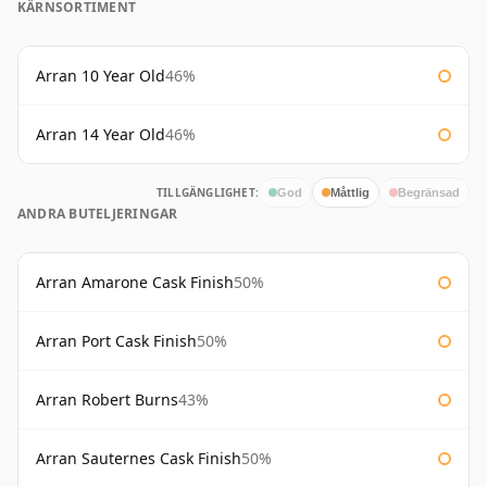
KÄRNSORTIMENT
Arran 10 Year Old
46%
Arran 14 Year Old
46%
TILLGÄNGLIGHET:
God
Måttlig
Begränsad
ANDRA BUTELJERINGAR
Arran Amarone Cask Finish
50%
Arran Port Cask Finish
50%
Arran Robert Burns
43%
Arran Sauternes Cask Finish
50%