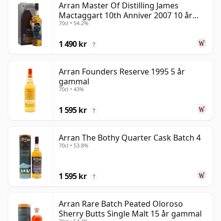
Arran Master Of Distilling James
Mactaggart 10th Anniver 2007 10 år
70cl • 54.2%
gammal
1 490 kr
?
Arran Founders Reserve 1995 5 år
gammal
70cl • 43%
1 595 kr
?
Arran The Bothy Quarter Cask Batch 4
70cl • 53.8%
1 595 kr
?
Arran Rare Batch Peated Oloroso
Sherry Butts Single Malt 15 år gammal