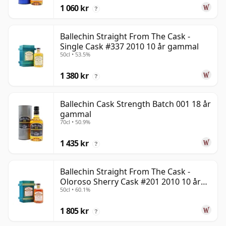
1 060 kr
?
Ballechin Straight From The Cask -
Single Cask #337 2010 10 år gammal
50cl • 53.5%
1 380 kr
?
Ballechin Cask Strength Batch 001 18 år
gammal
70cl • 50.9%
1 435 kr
?
Ballechin Straight From The Cask -
Oloroso Sherry Cask #201 2010 10 år
50cl • 60.1%
gammal
1 805 kr
?