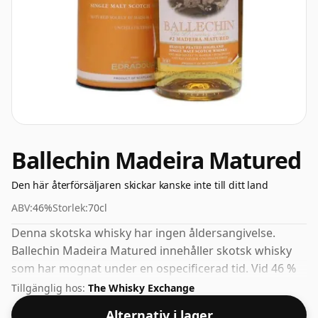
Ballechin Madeira Matured
Den här återförsäljaren skickar kanske inte till ditt land
ABV:
46%
Storlek:
70cl
Denna skotska whisky har ingen åldersangivelse.
Ballechin Madeira Matured innehåller skotsk whisky
som har mognat under en ospecificerad tid. Vid 46 %
kommer du att upptäcka att denna whisky buteljeras
Tillgänglig hos:
The Whisky Exchange
med en idealisk smutsstyrka. Kommer i vanlig
Alternativ i lager