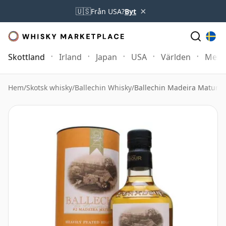
×
🇺🇸
Från USA?
Byt
Skottland
Irland
Japan
USA
Världen
Mer
Hem
/
Skotsk whisky
/
Ballechin Whisky
/
Ballechin Madeira Mature