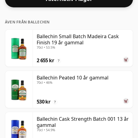
flaskstorlek på 70cl.
ÄVEN FRÅN BALLECHIN
Ballechin Small Batch Madeira Cask
Finish 19 år gammal
70cl • 53.5%
2 655 kr
?
Ballechin Peated 10 år gammal
70cl • 46%
530 kr
?
Ballechin Cask Strength Batch 001 13 år
gammal
70cl • 54.9%