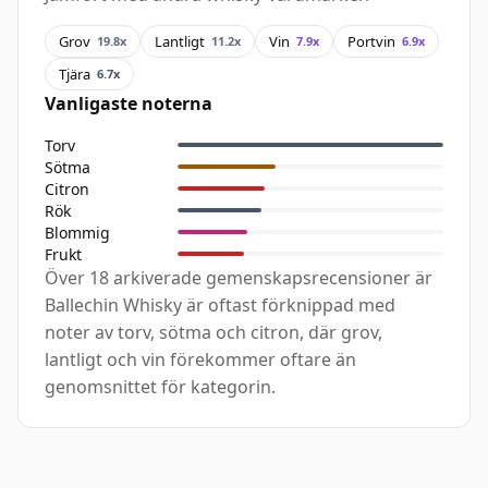
Grov
Lantligt
Vin
Portvin
19.8x
11.2x
7.9x
6.9x
Tjära
6.7x
Vanligaste noterna
Torv
Sötma
Citron
Rök
Blommig
Frukt
Över 18 arkiverade gemenskapsrecensioner är
Ballechin Whisky är oftast förknippad med
noter av torv, sötma och citron, där grov,
lantligt och vin förekommer oftare än
genomsnittet för kategorin.