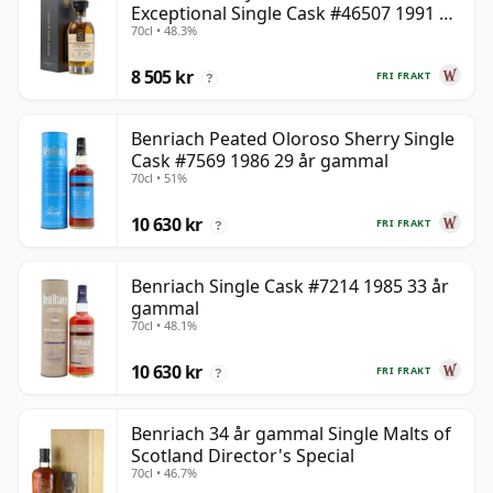
Exceptional Single Cask #46507 1991 31
70cl • 48.3%
år gammal
8 505 kr
FRI FRAKT
?
Benriach Peated Oloroso Sherry Single
Cask #7569 1986 29 år gammal
70cl • 51%
10 630 kr
FRI FRAKT
?
Benriach Single Cask #7214 1985 33 år
gammal
70cl • 48.1%
10 630 kr
FRI FRAKT
?
Benriach 34 år gammal Single Malts of
Scotland Director's Special
70cl • 46.7%