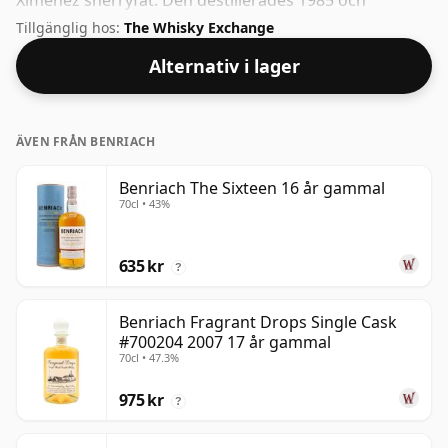
Ximénez sherryfat. Den destillerades 1985 och
buteljerades 2012 till en mycket drickbar alkoholhalt
Tillgänglig hos:
The Whisky Exchange
på 48,7 %.
Alternativ i lager
ÄVEN FRÅN BENRIACH
Benriach The Sixteen 16 år gammal
70cl • 43%
635 kr
?
Benriach Fragrant Drops Single Cask
#700204 2007 17 år gammal
70cl • 47.3%
975 kr
?