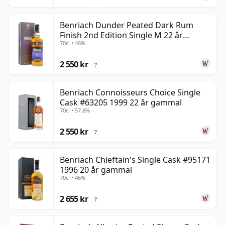
Benriach Dunder Peated Dark Rum
Finish 2nd Edition Single M 22 år
70cl • 46%
gammal
2 550 kr
?
Benriach Connoisseurs Choice Single
Cask #63205 1999 22 år gammal
70cl • 57.8%
2 550 kr
?
Benriach Chieftain's Single Cask #95171
1996 20 år gammal
70cl • 46%
2 655 kr
?