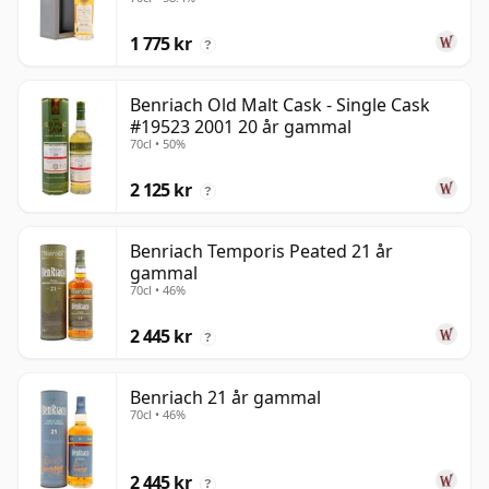
1 775 kr
?
Benriach Old Malt Cask - Single Cask
#19523 2001 20 år gammal
70cl • 50%
2 125 kr
?
Benriach Temporis Peated 21 år
gammal
70cl • 46%
2 445 kr
?
Benriach 21 år gammal
70cl • 46%
2 445 kr
?