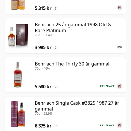
5 315 kr
?
Benriach 25 år gammal 1998 Old &
Rare Platinum
70cl • 57.4%
3 985 kr
?
Benriach The Thirty 30 år gammal
70cl • 46%
5 580 kr
FRI FRAKT
?
Benriach Single Cask #3825 1987 27 år
gammal
70cl • 52.9%
6 375 kr
FRI FRAKT
?