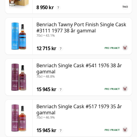
8 950 kr
?
Benriach Tawny Port Finish Single Cask
#3111 1977 38 år gammal
70cl • 43.1%
12 715 kr
FRI FRAKT
?
Benriach Single Cask #541 1976 38 år
gammal
70cl • 48.8%
15 945 kr
FRI FRAKT
?
Benriach Single Cask #517 1979 35 år
gammal
70cl • 46.9%
15 945 kr
FRI FRAKT
?