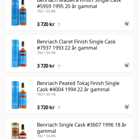
Benriach Madeira Finish Single Cask
#5959 1995 20 år gammal
70cl • 53.9%
3 720 kr
?
Benriach Claret Finish Single Cask
#7937 1993 22 år gammal
70cl • 54.3%
3 720 kr
?
Benriach Peated Tokaj Finish Single
Cask #4004 1994 22 år gammal
70cl • 55.1%
3 720 kr
?
Benriach Single Cask #3607 1996 18 år
gammal
70cl • 54.4%