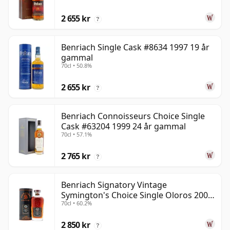
2 655 kr
?
Benriach Single Cask #8634 1997 19 år
gammal
70cl • 50.8%
2 655 kr
?
Benriach Connoisseurs Choice Single
Cask #63204 1999 24 år gammal
70cl • 57.1%
2 765 kr
?
Benriach Signatory Vintage
Symington's Choice Single Oloros 2000
70cl • 60.2%
25 år gammal
2 850 kr
?