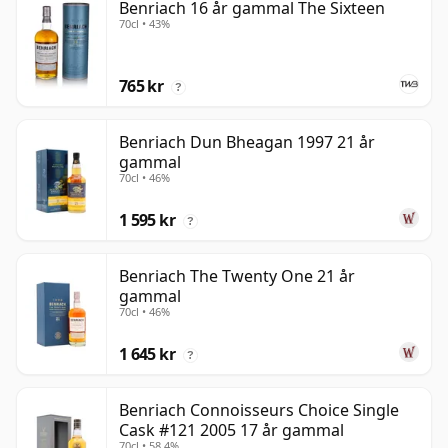
Benriach 16 år gammal The Sixteen
70cl • 43%
765 kr
?
Benriach Dun Bheagan 1997 21 år
gammal
70cl • 46%
1 595 kr
?
Benriach The Twenty One 21 år
gammal
70cl • 46%
1 645 kr
?
Benriach Connoisseurs Choice Single
Cask #121 2005 17 år gammal
70cl • 58.4%