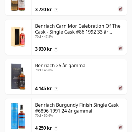
3 720 kr
?
Benriach Carn Mor Celebration Of The
Cask - Single Cask #86 1992 33 år
70cl • 47.8%
gammal
3 930 kr
?
Benriach 25 år gammal
70cl • 46.8%
4 145 kr
?
Benriach Burgundy Finish Single Cask
#6896 1991 24 år gammal
70cl • 50.6%
4 250 kr
?