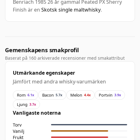
Benriach 1985 26 år gammal Peated PX Sherry
Finish är en
Skotsk single maltwhisky
.
Gemenskapens smakprofil
Baserat på 160 arkiverade recensioner med smakattribut
Utmärkande egenskaper
Jämfört med andra whisky-varumärken
Rom
Bacon
Melon
Portvin
6.1x
5.7x
4.4x
3.9x
Ljung
3.7x
Vanligaste noterna
Torv
Vanilj
Frukt