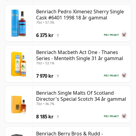
Benriach Pedro Ximenez Sherry Single
Cask #6401 1998 18 år gammal
70cl • 57.3%
6 375 kr
FRI FRAKT
?
Benriach Macbeth Act One - Thanes
Series - Menteith Single 31 år gammal
70cl • 53.1%
7 970 kr
FRI FRAKT
?
Benriach Single Malts Of Scotland
Director's Special Scotch 34 år gammal
70cl • 46.7%
8 185 kr
FRI FRAKT
?
Benriach Berry Bros & Rudd -