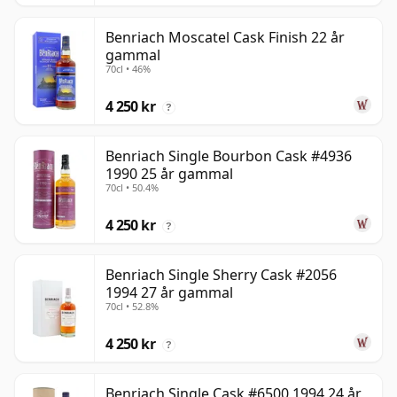
Benriach Moscatel Cask Finish 22 år
gammal
70cl • 46%
4 250 kr
?
Benriach Single Bourbon Cask #4936
1990 25 år gammal
70cl • 50.4%
4 250 kr
?
Benriach Single Sherry Cask #2056
1994 27 år gammal
70cl • 52.8%
4 250 kr
?
Benriach Single Cask #6500 1994 24 år