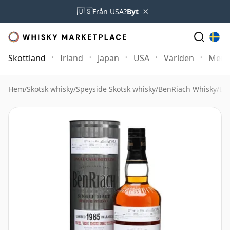
×
🇺🇸
Från USA?
Byt
Skottland
Irland
Japan
USA
Världen
Mer
Hem
/
Skotsk whisky
/
Speyside Skotsk whisky
/
BenRiach Whisky
/
Be