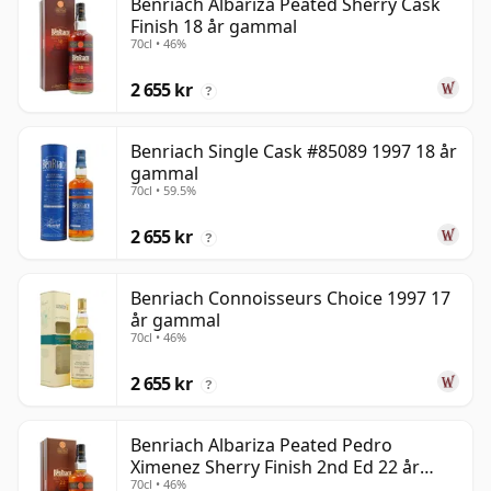
Benriach Albariza Peated Sherry Cask
Finish 18 år gammal
70cl • 46%
2 655 kr
?
Benriach Single Cask #85089 1997 18 år
gammal
70cl • 59.5%
2 655 kr
?
Benriach Connoisseurs Choice 1997 17
år gammal
70cl • 46%
2 655 kr
?
Benriach Albariza Peated Pedro
Ximenez Sherry Finish 2nd Ed 22 år
70cl • 46%
gammal