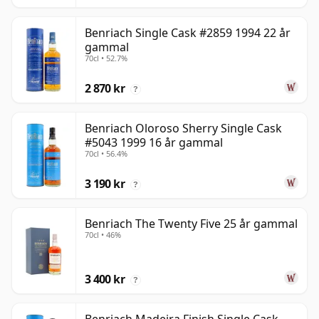
Benriach Single Cask #2859 1994 22 år
gammal
70cl • 52.7%
2 870 kr
?
Benriach Oloroso Sherry Single Cask
#5043 1999 16 år gammal
70cl • 56.4%
3 190 kr
?
Benriach The Twenty Five 25 år gammal
70cl • 46%
3 400 kr
?