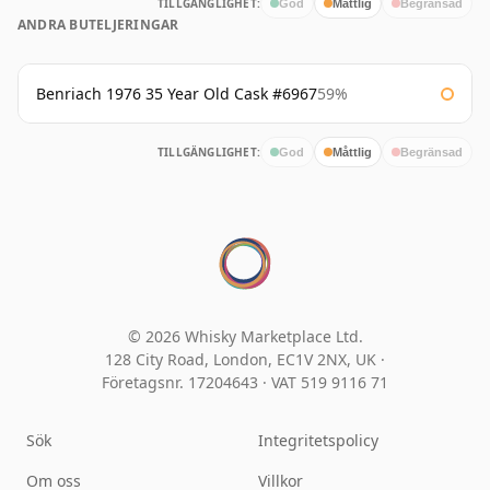
TILLGÄNGLIGHET:
God
Måttlig
Begränsad
ANDRA BUTELJERINGAR
Benriach 1976 35 Year Old Cask #6967
59%
TILLGÄNGLIGHET:
God
Måttlig
Begränsad
© 2026 Whisky Marketplace Ltd.
128 City Road, London, EC1V 2NX, UK ·
Företagsnr. 17204643
·
VAT 519 9116 71
Sök
Integritetspolicy
Om oss
Villkor