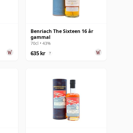
Benriach The Sixteen 16 år
gammal
70cl • 43%
635 kr
?