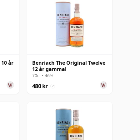
 10 år
Benriach The Original Twelve
12 år gammal
70cl • 46%
480 kr
?