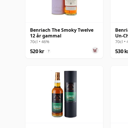
Benriach The Smoky Twelve
Benri
12 år gammal
Un-Ch
Sing 
70cl • 46%
70cl •
520 kr
530 k
?