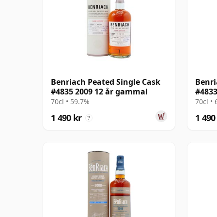
Benriach Peated Single Cask
Benri
#4835 2009 12 år gammal
#4833
gamm
70cl • 59.7%
70cl •
1 490 kr
1 490
?