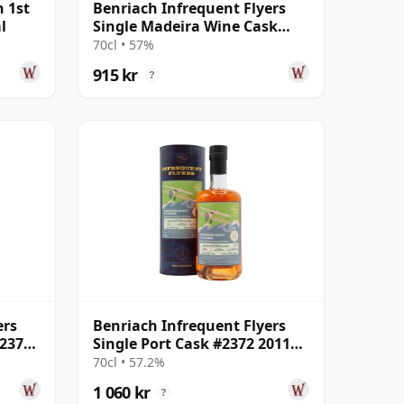
 1st
Benriach Infrequent Flyers
l
Single Madeira Wine Cask
#2376 2011 13 år gammal
70cl • 57%
915 kr
?
ers
Benriach Infrequent Flyers
#2377
Single Port Cask #2372 2011
11 år gammal
70cl • 57.2%
1 060 kr
?