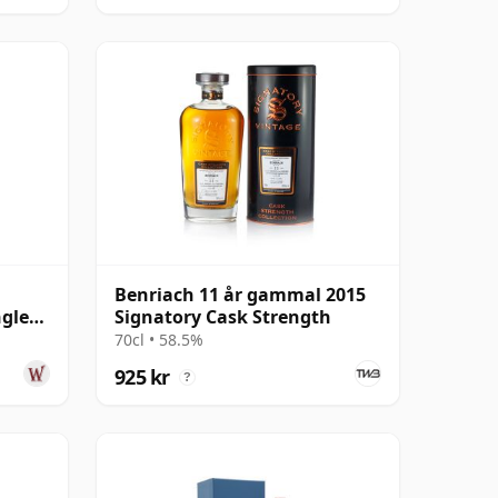
Benriach 11 år gammal 2015
ngle
Signatory Cask Strength
70cl • 58.5%
925 kr
?