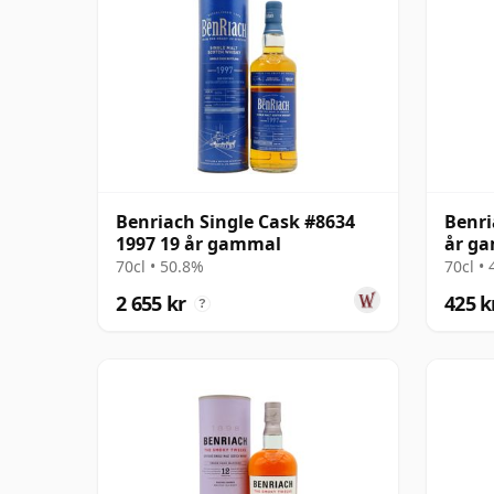
Benriach Single Cask #8634
Benri
1997 19 år gammal
år g
70cl • 50.8%
70cl •
2 655 kr
425 k
?