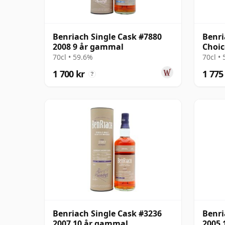
Benriach Single Cask #7880
Benri
2008 9 år gammal
Choic
17 å
70cl • 59.6%
70cl •
1 700 kr
1 775
?
Benriach Single Cask #3236
Benri
2007 10 år gammal
2005 