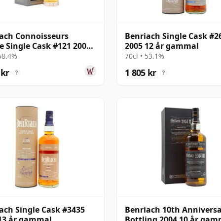
ach Connoisseurs
Benriach Single Cask #2
e Single Cask #121 2005
2005 12 år gammal
r gammal
 58.4%
70cl • 53.1%
 kr
1 805 kr
?
?
ach Single Cask #3435
Benriach 10th Annivers
13 år gammal
Bottling 2004 10 år gam