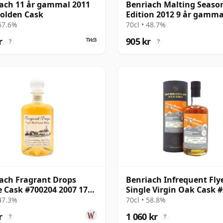
ach 11 år gammal 2011
Benriach Malting Season
olden Cask
Edition 2012 9 år gamma
 57.6%
70cl • 48.7%
r
905 kr
?
?
ach Fragrant Drops
Benriach Infrequent Fly
e Cask #700204 2007 17
Single Virgin Oak Cask 
ammal
2011 10 år gammal
 47.3%
70cl • 58.8%
r
1 060 kr
?
?