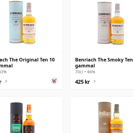
ach The Original Ten 10
Benriach The Smoky Ten
ammal
gammal
 43%
70cl • 46%
r
425 kr
?
?