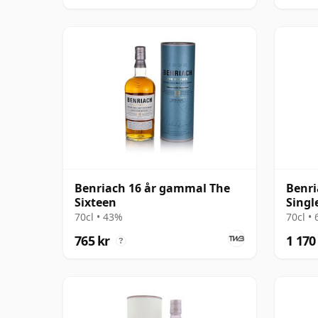
Benriach 16 år gammal The
Benri
Sixteen
Singl
gamm
70cl • 43%
70cl •
765 kr
1 170
?