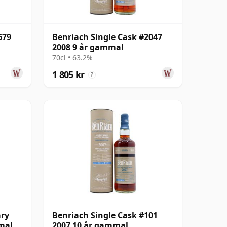
679
Benriach Single Cask #2047
2008 9 år gammal
70cl • 63.2%
1 805 kr
?
ary
Benriach Single Cask #101
mal
2007 10 år gammal