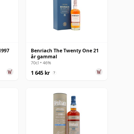
1997
Benriach The Twenty One 21
år gammal
70cl • 46%
1 645 kr
?