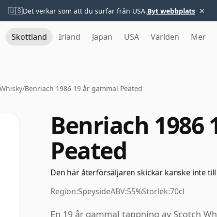
×
🇺🇸
Det verkar som att du surfar från USA.
Byt webbplats
Skottland
Irland
Japan
USA
Världen
Mer
 Whisky
/
Benriach 1986 19 år gammal Peated
Benriach 1986 
Peated
Den här återförsäljaren skickar kanske inte till
Region:
Speyside
ABV:
55%
Storlek:
70cl
En 19 år gammal tappning av Scotch Whis