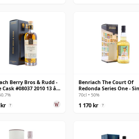
ach Berry Bros & Rudd -
Benriach The Court Of
e Cask #08037 2010 13 år
Redonda Series One - Si
al
Malt 2013 10 år gammal
 60.7%
70cl • 50%
 kr
1 170 kr
?
?