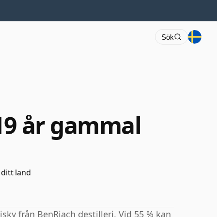
Sök
19 år gammal
 ditt land
ky från BenRiach destilleri. Vid 55 % kan