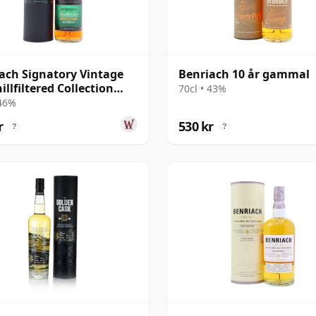
ach Signatory Vintage
Benriach 10 år gammal
illfiltered Collection
70cl • 43%
2015 10 år gammal
 46%
r
530 kr
?
?