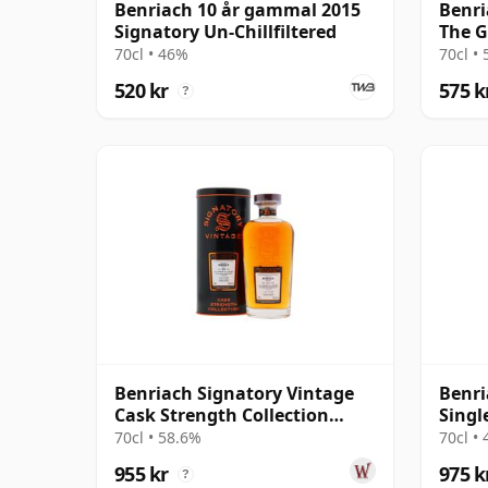
Benriach 10 år gammal 2015
Benri
Signatory Un-Chillfiltered
The G
70cl • 46%
70cl •
520 kr
575 k
?
Benriach Signatory Vintage
Benri
Cask Strength Collection
Singl
Single 2015 11 år gammal
år g
70cl • 58.6%
70cl •
955 kr
975 k
?