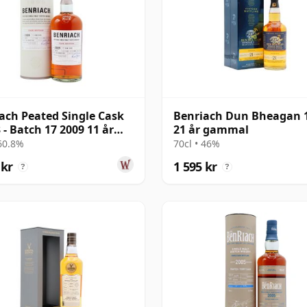
ach Peated Single Cask
Benriach Dun Bheagan 
 - Batch 17 2009 11 år
21 år gammal
al
 60.8%
70cl • 46%
 kr
1 595 kr
?
?