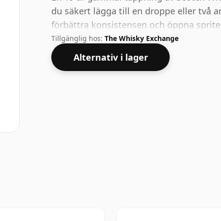
du säkert lägga till en droppe eller två a
förbättra konsistensen och öppna sprite
Tillgänglig hos:
The Whisky Exchange
Alternativ i lager