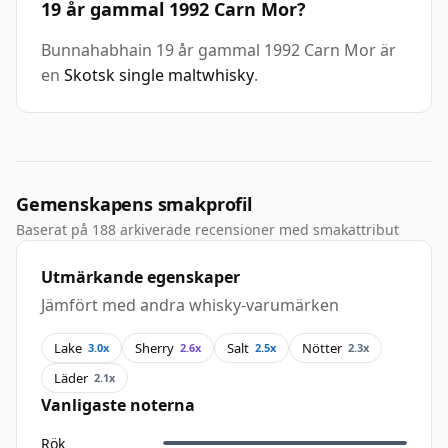
19 år gammal 1992 Carn Mor?
Bunnahabhain 19 år gammal 1992 Carn Mor är
en
Skotsk single maltwhisky
.
Gemenskapens smakprofil
Baserat på 188 arkiverade recensioner med smakattribut
Utmärkande egenskaper
Jämfört med andra whisky-varumärken
Lake
Sherry
Salt
Nötter
3.0x
2.6x
2.5x
2.3x
Läder
2.1x
Vanligaste noterna
Rök