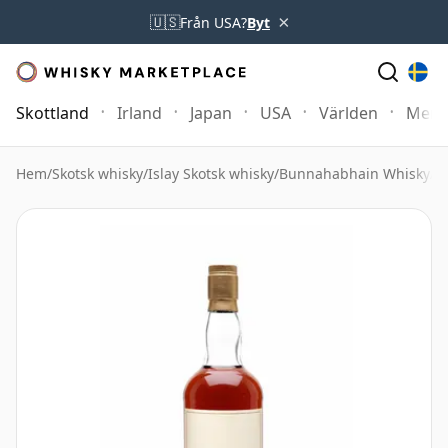
×
🇺🇸
Från USA?
Byt
Skottland
Irland
Japan
USA
Världen
Mer
Hem
/
Skotsk whisky
/
Islay Skotsk whisky
/
Bunnahabhain Whisky
/
B