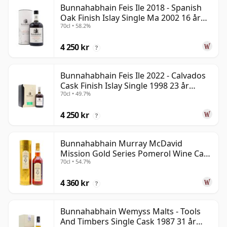
Bunnahabhain Feis Ile 2018 - Spanish
Oak Finish Islay Single Ma 2002 16 år
70cl • 58.2%
gammal
4 250 kr
?
Bunnahabhain Feis Ile 2022 - Calvados
Cask Finish Islay Single 1998 23 år
70cl • 49.7%
gammal
4 250 kr
?
Bunnahabhain Murray McDavid
Mission Gold Series Pomerol Wine Ca
70cl • 54.7%
1997 21 år gammal
4 360 kr
?
Bunnahabhain Wemyss Malts - Tools
And Timbers Single Cask 1987 31 år