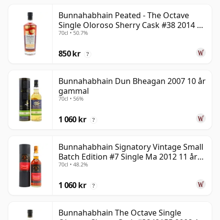
Bunnahabhain Peated - The Octave
Single Oloroso Sherry Cask #38 2014 9
70cl • 50.7%
år gammal
850 kr
?
Bunnahabhain Dun Bheagan 2007 10 år
gammal
70cl • 56%
1 060 kr
?
Bunnahabhain Signatory Vintage Small
Batch Edition #7 Single Ma 2012 11 år
70cl • 48.2%
gammal
1 060 kr
?
Bunnahabhain The Octave Single