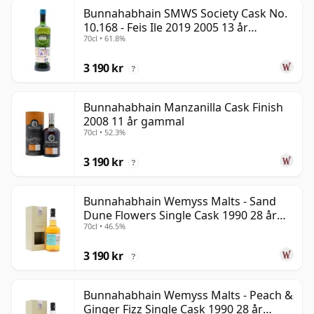
Bunnahabhain SMWS Society Cask No.
10.168 - Feis Ile 2019 2005 13 år
70cl • 61.8%
gammal
3 190 kr
?
Bunnahabhain Manzanilla Cask Finish
2008 11 år gammal
70cl • 52.3%
3 190 kr
?
Bunnahabhain Wemyss Malts - Sand
Dune Flowers Single Cask 1990 28 år
70cl • 46.5%
gammal
3 190 kr
?
Bunnahabhain Wemyss Malts - Peach &
Ginger Fizz Single Cask 1990 28 år