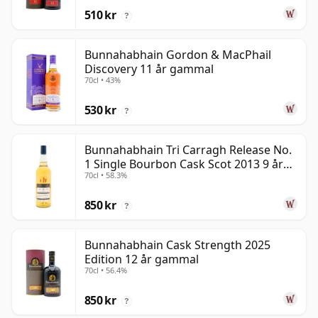
510 kr
?
Bunnahabhain Gordon & MacPhail
Discovery 11 år gammal
70cl • 43%
530 kr
?
Bunnahabhain Tri Carragh Release No.
1 Single Bourbon Cask Scot 2013 9 år
70cl • 58.3%
gammal
850 kr
?
Bunnahabhain Cask Strength 2025
Edition 12 år gammal
70cl • 56.4%
850 kr
?