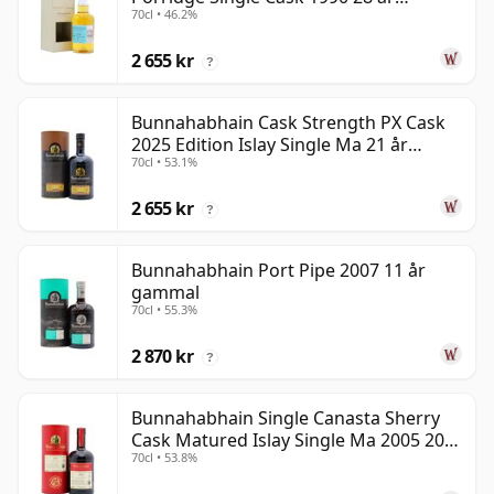
70cl • 46.2%
gammal
2 655 kr
?
Bunnahabhain Cask Strength PX Cask
2025 Edition Islay Single Ma 21 år
70cl • 53.1%
gammal
2 655 kr
?
Bunnahabhain Port Pipe 2007 11 år
gammal
70cl • 55.3%
2 870 kr
?
Bunnahabhain Single Canasta Sherry
Cask Matured Islay Single Ma 2005 20
70cl • 53.8%
år gammal