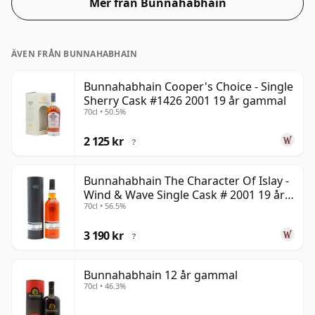
Mer från Bunnahabhain
ÄVEN FRÅN BUNNAHABHAIN
Bunnahabhain Cooper's Choice - Single
Sherry Cask #1426 2001 19 år gammal
70cl • 50.5%
2 125 kr
?
Bunnahabhain The Character Of Islay -
Wind & Wave Single Cask # 2001 19 år
70cl • 56.5%
gammal
3 190 kr
?
Bunnahabhain 12 år gammal
70cl • 46.3%