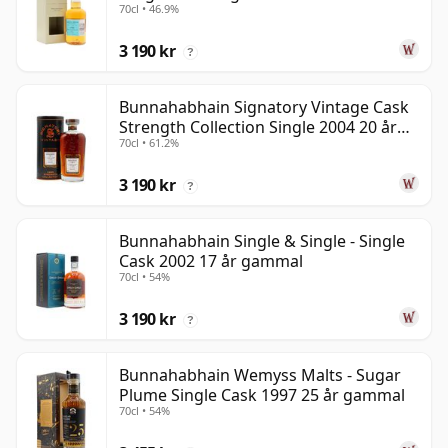
70cl • 46.9%
gammal
3 190 kr
?
Bunnahabhain Signatory Vintage Cask
Strength Collection Single 2004 20 år
70cl • 61.2%
gammal
3 190 kr
?
Bunnahabhain Single & Single - Single
Cask 2002 17 år gammal
70cl • 54%
3 190 kr
?
Bunnahabhain Wemyss Malts - Sugar
Plume Single Cask 1997 25 år gammal
70cl • 54%