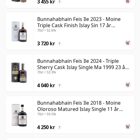
3 455 kr
?
Bunnahabhain Feis Ile 2023 - Moine
Triple Cask Finish Islay Sin 17 år
70cl • 52.6%
gammal
3 720 kr
?
Bunnahabhain Feis Ile 2024 - Triple
Sherry Cask Islay Single Ma 1999 23 år
70cl • 53.3%
gammal
4 040 kr
?
Bunnahabhain Feis Ile 2018 - Moine
Oloroso Matured Islay Single 11 år
70cl • 59.5%
gammal
4 250 kr
?