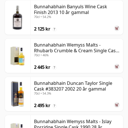
Bunnahabhain Banyuls Wine Cask
Finish 2013 10 år gammal
70cl • 54.2%
2 125 kr
?
Bunnahabhain Wemyss Malts -
Rhubarb Crumble & Cream Single Cask
70cl • 46%
1990 28 år gammal
2 445 kr
?
Bunnahabhain Duncan Taylor Single
Cask #383207 2002 20 år gammal
70cl • 54.3%
2 495 kr
?
Bunnahabhain Wemyss Malts - Islay
Porridge Single Cask 1990 28 år