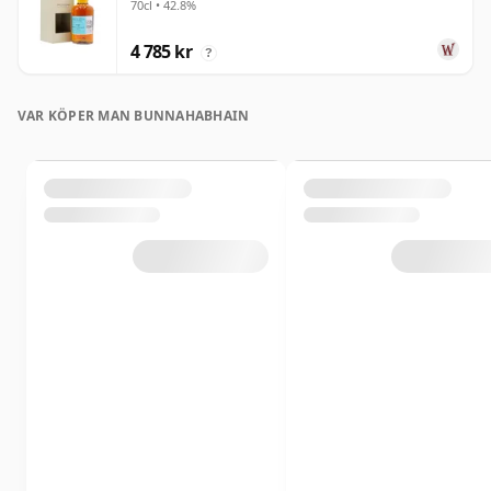
70cl • 42.8%
gammal
4 785 kr
?
VAR KÖPER MAN BUNNAHABHAIN