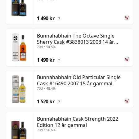
1 490 kr
?
Bunnahabhain The Octave Single
Sherry Cask #3838013 2008 14 år
70cl • 54.5%
gammal
1 490 kr
?
Bunnahabhain Old Particular Single
Cask #16490 2007 15 år gammal
70cl • 48.4%
1 520 kr
?
Bunnahabhain Cask Strength 2022
Edition 12 år gammal
70cl • 56.6%