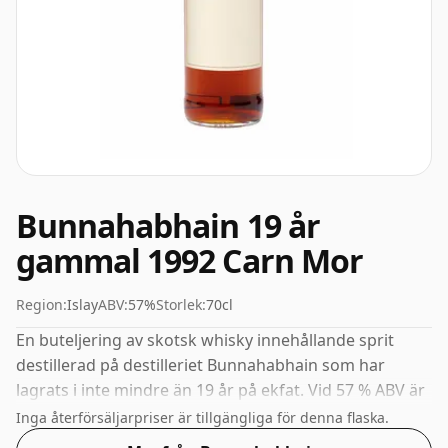
Bunnahabhain 19 år
gammal 1992 Carn Mor
Region:
Islay
ABV:
57%
Storlek:
70cl
En buteljering av skotsk whisky innehållande sprit
destillerad på destilleriet Bunnahabhain som har
lagrats i inte mindre än 19 år på ekfat. Vid 57 % ABV är
denna alkoholhalt mer än acceptabel. Buteljerad i
Inga återförsäljarpriser är tillgängliga för denna flaska.
standardutgåvans storlek på 70cl.