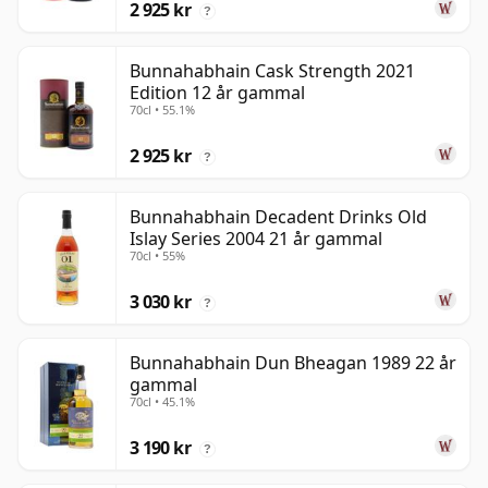
2 925 kr
?
Bunnahabhain Cask Strength 2021
Edition 12 år gammal
70cl • 55.1%
2 925 kr
?
Bunnahabhain Decadent Drinks Old
Islay Series 2004 21 år gammal
70cl • 55%
3 030 kr
?
Bunnahabhain Dun Bheagan 1989 22 år
gammal
70cl • 45.1%
3 190 kr
?