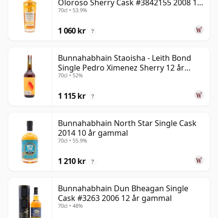
Oloroso Sherry Cask #3842155 2008 15
70cl • 53.9%
år gammal
1 060 kr
?
Bunnahabhain Staoisha - Leith Bond
Single Pedro Ximenez Sherry 12 år
70cl • 52%
gammal
1 115 kr
?
Bunnahabhain North Star Single Cask
2014 10 år gammal
70cl • 55.9%
1 210 kr
?
Bunnahabhain Dun Bheagan Single
Cask #3263 2006 12 år gammal
70cl • 48%