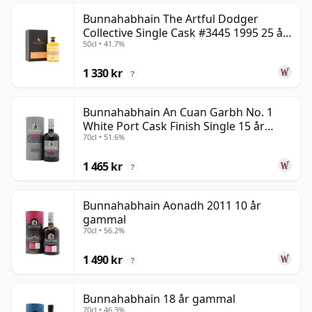
Bunnahabhain The Artful Dodger
Collective Single Cask #3445 1995 25 år
50cl • 41.7%
gammal
1 330 kr
?
Bunnahabhain An Cuan Garbh No. 1
White Port Cask Finish Single 15 år
70cl • 51.6%
gammal
1 465 kr
?
Bunnahabhain Aonadh 2011 10 år
gammal
70cl • 56.2%
1 490 kr
?
Bunnahabhain 18 år gammal
70cl • 46.3%