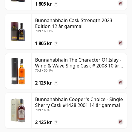
1 805 kr
?
Bunnahabhain Cask Strength 2023
Edition 12 år gammal
70cl • 60.1%
1 805 kr
?
Bunnahabhain The Character Of Islay -
Wind & Wave Single Cask # 2008 10 år
70cl • 50.1%
gammal
2 125 kr
?
Bunnahabhain Cooper's Choice - Single
Sherry Cask #1428 2001 14 år gammal
70cl • 46%
2 125 kr
?