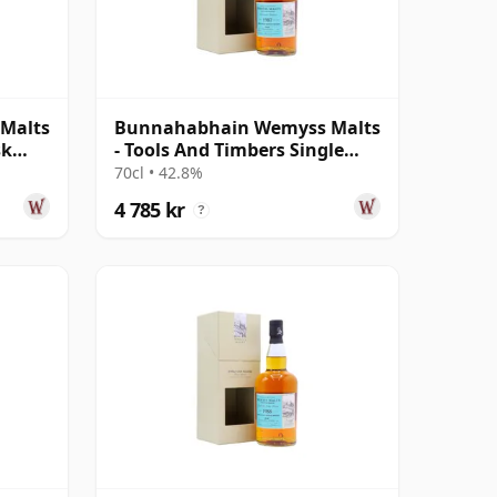
Malts
Bunnahabhain Wemyss Malts
sk
- Tools And Timbers Single
Cask 1987 31 år gammal
70cl • 42.8%
4 785 kr
?