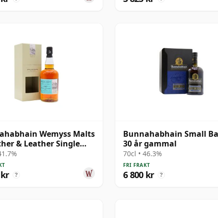
ahabhain Wemyss Malts
Bunnahabhain Small Ba
ther & Leather Single
30 år gammal
1987 31 år gammal
 41.7%
70cl • 46.3%
KT
FRI FRAKT
 kr
6 800 kr
?
?