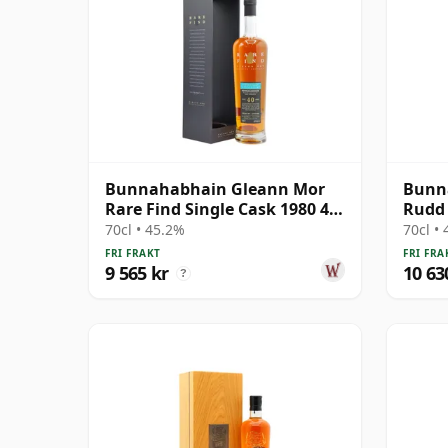
Bunnahabhain Gleann Mor
Bunna
Rare Find Single Cask 1980 40
Rudd 
år gammal
Cask 
70cl • 45.2%
70cl •
gamm
FRI FRAKT
FRI FRA
9 565 kr
10 63
?