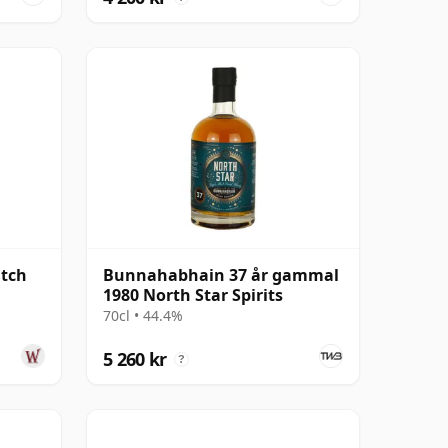
tch
Bunnahabhain 37 år gammal
1980 North Star Spirits
70cl • 44.4%
5 260 kr
?