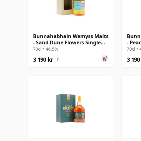
Bunnahabhain Wemyss Malts
Bunn
- Sand Dune Flowers Single
- Pea
Cask 1990 28 år gammal
Cask 
70cl • 46.5%
70cl •
3 190 kr
3 190
?