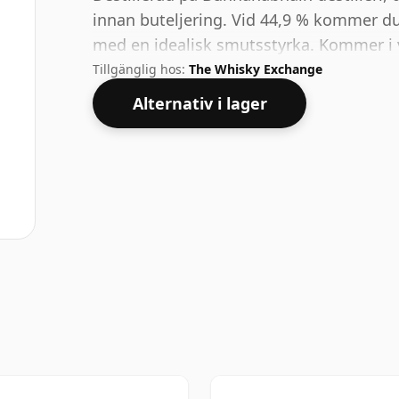
innan buteljering. Vid 44,9 % kommer du
med en idealisk smutsstyrka. Kommer i va
Tillgänglig hos:
The Whisky Exchange
Alternativ i lager