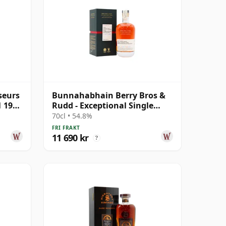
seurs
Bunnahabhain Berry Bros &
1 1989
Rudd - Exceptional Single
Cask #2463 1987 31 år
70cl • 54.8%
gammal
FRI FRAKT
11 690 kr
?