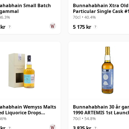
ahabhain Small Batch
Bunnahabhain Xtra Old
r gammal
Particular Single Cask #
1990 30 år gammal
 46.3%
70cl • 40.4%
 kr
5 175 kr
?
?
ahabhain Wemyss Malts
Bunnahabhain 30 år g
ted Liquorice Drops
1990 ARTEMIS 1st Launc
e Cask 1988 30 år
Edition
 46%
70cl • 54.8%
al
 kr
3 825 kr
?
?