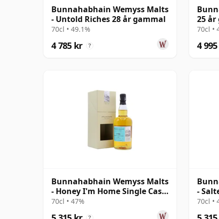
Bunnahabhain Wemyss Malts
Bunn
- Untold Riches 28 år gammal
25 å
70cl • 49.1%
70cl •
4 785 kr
4 995
?
Bunnahabhain Wemyss Malts
Bunn
- Honey I'm Home Single Cask
- Sal
1988 30 år gammal
Singl
70cl • 47%
70cl •
gamm
5 315 kr
5 315
?