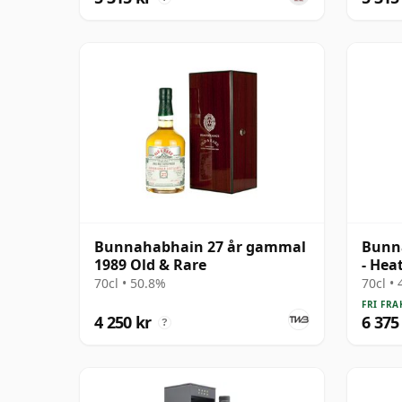
Bunnahabhain 27 år gammal
Bunn
1989 Old & Rare
- Hea
Cask 
70cl • 50.8%
70cl •
FRI FRA
4 250 kr
6 375
?