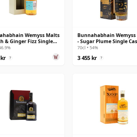
ahabhain Wemyss Malts
Bunnahabhain Wemyss 
ch & Ginger Fizz Single
- Sugar Plume Single Ca
1990 28 år gammal
1997 25 år gammal
 46.9%
70cl • 54%
 kr
3 455 kr
?
?