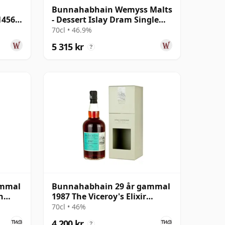
Bunnahabhain Wemyss Malts
14565
- Dessert Islay Dram Single
Cask 1988 30 år gammal
70cl • 46.9%
5 315 kr
?
ammal
Bunnahabhain 29 år gammal
h
1987 The Viceroy's Elixir
Wemyss
70cl • 46%
4 200 kr
?