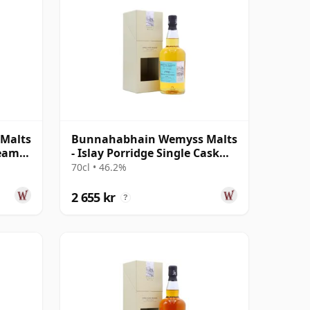
Malts
Bunnahabhain Wemyss Malts
ream
- Islay Porridge Single Cask
1990 28 år gammal
70cl • 46.2%
2 655 kr
?