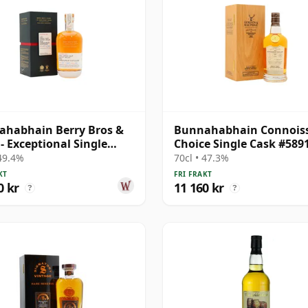
habhain Berry Bros &
Bunnahabhain Connois
- Exceptional Single
Choice Single Cask #589
#2483 1987 28 år
34 år gammal
 49.4%
70cl • 47.3%
al
KT
FRI FRAKT
0 kr
11 160 kr
?
?