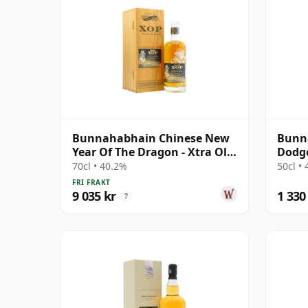
Bunnahabhain Chinese New
Bunna
Year Of The Dragon - Xtra Old
Dodge
Particul 1988 35 år gammal
#3445
70cl • 40.2%
50cl •
FRI FRAKT
9 035 kr
1 330
?