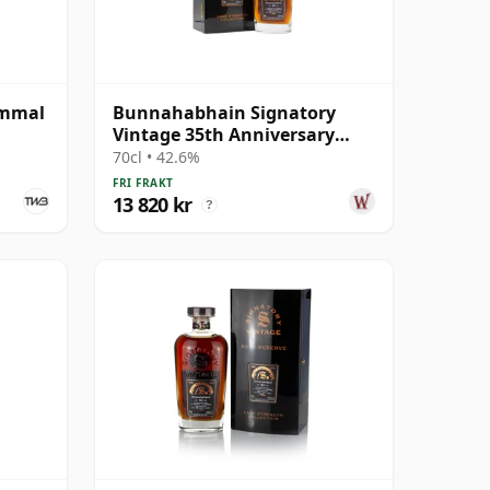
ammal
Bunnahabhain Signatory
Vintage 35th Anniversary
Single Cask #25 1978 45 år
70cl • 42.6%
gammal
FRI FRAKT
13 820 kr
?