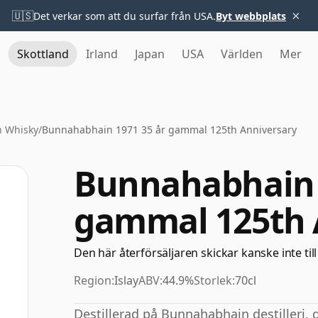
×
🇺🇸
Det verkar som att du surfar från USA.
Byt webbplats
Skottland
Irland
Japan
USA
Världen
Mer
 Whisky
/
Bunnahabhain 1971 35 år gammal 125th Anniversary
Bunnahabhain 
gammal 125th 
Den här återförsäljaren skickar kanske inte till
Region:
Islay
ABV:
44.9%
Storlek:
70cl
Destillerad på Bunnahabhain destilleri, 