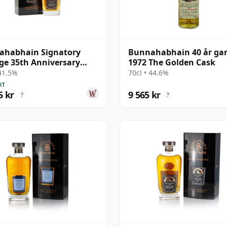
ahabhain Signatory
Bunnahabhain 40 år g
ge 35th Anniversary
1972 The Golden Cask
e Cask #76 1978 44 år
 41.5%
70cl • 44.6%
al
KT
5 kr
9 565 kr
?
?