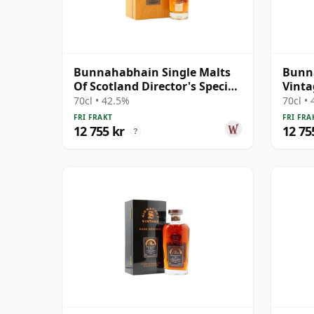
Bunnahabhain Single Malts
Bunn
Of Scotland Director's Special
Vinta
Scotch 31 år gammal
Singl
70cl • 42.5%
70cl •
gamm
FRI FRAKT
FRI FRA
12 755 kr
12 75
?