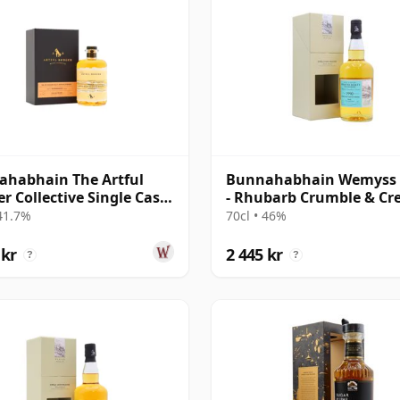
habhain The Artful
Bunnahabhain Wemyss 
r Collective Single Cask
- Rhubarb Crumble & C
 1995 25 år gammal
Single Cask 1990 28 år
 41.7%
70cl • 46%
gammal
 kr
2 445 kr
?
?