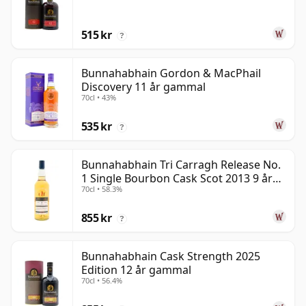
515 kr
?
Bunnahabhain Gordon & MacPhail
Discovery 11 år gammal
70cl • 43%
535 kr
?
Bunnahabhain Tri Carragh Release No.
1 Single Bourbon Cask Scot 2013 9 år
70cl • 58.3%
gammal
855 kr
?
Bunnahabhain Cask Strength 2025
Edition 12 år gammal
70cl • 56.4%