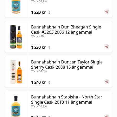
70cl • 55.9%
1 220 kr
?
Bunnahabhain Dun Bheagan Single
Cask #3263 2006 12 år gammal
70cl • 48%
1 230 kr
?
Bunnahabhain Duncan Taylor Single
Sherry Cask 2008 15 år gammal
70cl • 54.6%
1 240 kr
?
Bunnahabhain Staoisha - North Star
Single Cask 2013 11 år gammal
70cl • 55.7%