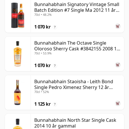
Bunnahabhain Signatory Vintage Small
Batch Edition #7 Single Ma 2012 11 år
70cl • 48.2%
gammal
1 070 kr
?
Bunnahabhain The Octave Single
Oloroso Sherry Cask #3842155 2008 15
70cl • 53.9%
år gammal
1 070 kr
?
Bunnahabhain Staoisha - Leith Bond
Single Pedro Ximenez Sherry 12 år
70cl • 52%
gammal
1 125 kr
?
Bunnahabhain North Star Single Cask
2014 10 år gammal