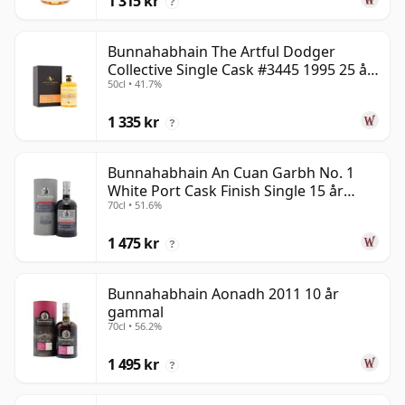
1 315 kr
?
Bunnahabhain The Artful Dodger
Collective Single Cask #3445 1995 25 år
50cl • 41.7%
gammal
1 335 kr
?
Bunnahabhain An Cuan Garbh No. 1
White Port Cask Finish Single 15 år
70cl • 51.6%
gammal
1 475 kr
?
Bunnahabhain Aonadh 2011 10 år
gammal
70cl • 56.2%
1 495 kr
?