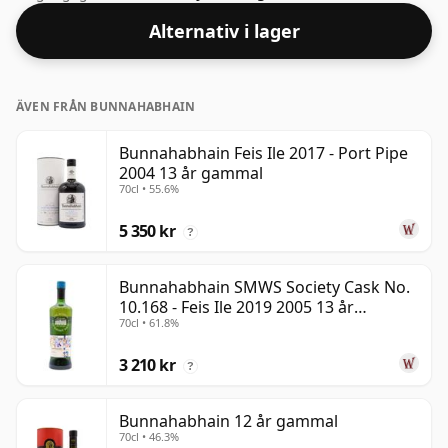
smutsstyrka. Kommer i vanlig flaskstorlek på 70cl.
Alternativ i lager
ÄVEN FRÅN BUNNAHABHAIN
Bunnahabhain Feis Ile 2017 - Port Pipe
2004 13 år gammal
70cl • 55.6%
5 350 kr
?
Bunnahabhain SMWS Society Cask No.
10.168 - Feis Ile 2019 2005 13 år
70cl • 61.8%
gammal
3 210 kr
?
Bunnahabhain 12 år gammal
70cl • 46.3%