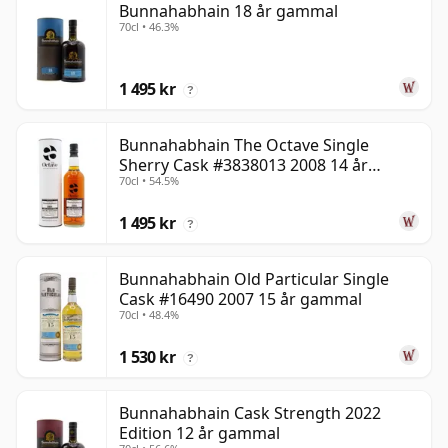
Bunnahabhain 18 år gammal
70cl • 46.3%
1 495 kr
?
Bunnahabhain The Octave Single
Sherry Cask #3838013 2008 14 år
70cl • 54.5%
gammal
1 495 kr
?
Bunnahabhain Old Particular Single
Cask #16490 2007 15 år gammal
70cl • 48.4%
1 530 kr
?
Bunnahabhain Cask Strength 2022
Edition 12 år gammal