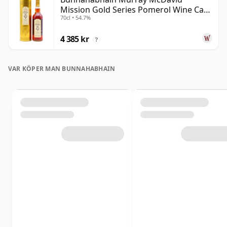
Mission Gold Series Pomerol Wine Ca
70cl • 54.7%
1997 21 år gammal
4 385 kr
?
VAR KÖPER MAN BUNNAHABHAIN