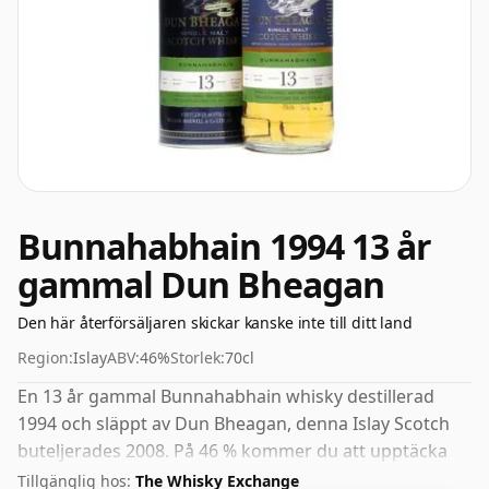
Bunnahabhain 1994 13 år
gammal Dun Bheagan
Den här återförsäljaren skickar kanske inte till ditt land
Region:
Islay
ABV:
46%
Storlek:
70cl
En 13 år gammal Bunnahabhain whisky destillerad
1994 och släppt av Dun Bheagan, denna Islay Scotch
buteljerades 2008. På 46 % kommer du att upptäcka
att denna whisky buteljeras med en idealisk
Tillgänglig hos:
The Whisky Exchange