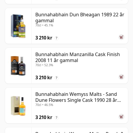
Bunnahabhain Dun Bheagan 1989 22 år
gammal
70cl • 45.1%
3 210 kr
?
Bunnahabhain Manzanilla Cask Finish
2008 11 år gammal
70cl • 52.3%
3 210 kr
?
Bunnahabhain Wemyss Malts - Sand
Dune Flowers Single Cask 1990 28 år
70cl • 46.5%
gammal
3 210 kr
?