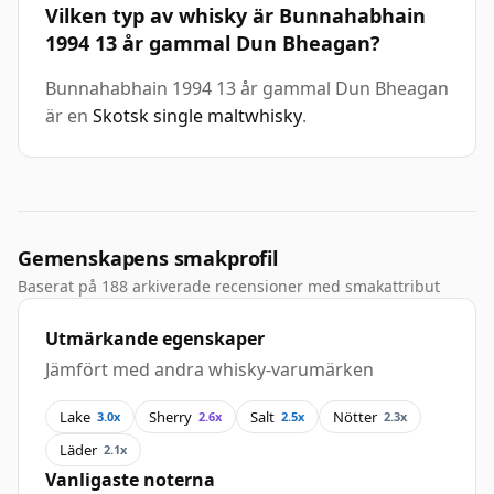
Vilken typ av whisky är Bunnahabhain
1994 13 år gammal Dun Bheagan?
Bunnahabhain 1994 13 år gammal Dun Bheagan
är en
Skotsk single maltwhisky
.
Gemenskapens smakprofil
Baserat på 188 arkiverade recensioner med smakattribut
Utmärkande egenskaper
Jämfört med andra whisky-varumärken
Lake
Sherry
Salt
Nötter
3.0x
2.6x
2.5x
2.3x
Läder
2.1x
Vanligaste noterna