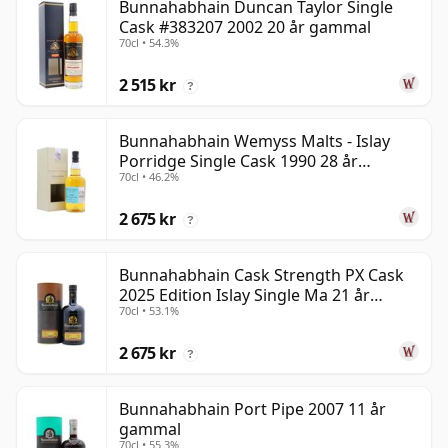
Bunnahabhain Duncan Taylor Single
Cask #383207 2002 20 år gammal
70cl • 54.3%
2 515 kr
?
Bunnahabhain Wemyss Malts - Islay
Porridge Single Cask 1990 28 år
70cl • 46.2%
gammal
2 675 kr
?
Bunnahabhain Cask Strength PX Cask
2025 Edition Islay Single Ma 21 år
70cl • 53.1%
gammal
2 675 kr
?
Bunnahabhain Port Pipe 2007 11 år
gammal
70cl • 55.3%