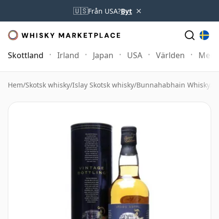
×
🇺🇸
Från USA?
Byt
Skottland
Irland
Japan
USA
Världen
Mer
Hem
/
Skotsk whisky
/
Islay Skotsk whisky
/
Bunnahabhain Whisky
/
B