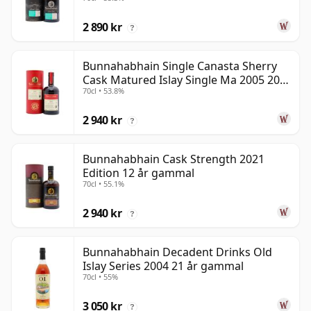
2 890 kr
?
Bunnahabhain Single Canasta Sherry
Cask Matured Islay Single Ma 2005 20
70cl • 53.8%
år gammal
2 940 kr
?
Bunnahabhain Cask Strength 2021
Edition 12 år gammal
70cl • 55.1%
2 940 kr
?
Bunnahabhain Decadent Drinks Old
Islay Series 2004 21 år gammal
70cl • 55%
3 050 kr
?