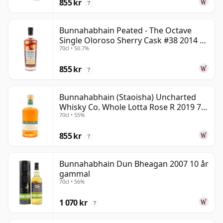
855 kr
?
Bunnahabhain Peated - The Octave
Single Oloroso Sherry Cask #38 2014 9
70cl • 50.7%
år gammal
855 kr
?
Bunnahabhain (Staoisha) Uncharted
Whisky Co. Whole Lotta Rose R 2019 7
70cl • 55%
år gammal
855 kr
?
Bunnahabhain Dun Bheagan 2007 10 år
gammal
70cl • 56%
1 070 kr
?