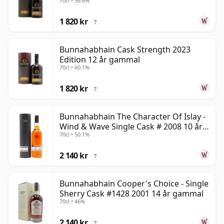
70cl • 56.6%
1 820 kr
?
Bunnahabhain Cask Strength 2023
Edition 12 år gammal
70cl • 60.1%
1 820 kr
?
Bunnahabhain The Character Of Islay -
Wind & Wave Single Cask # 2008 10 år
70cl • 50.1%
gammal
2 140 kr
?
Bunnahabhain Cooper's Choice - Single
Sherry Cask #1428 2001 14 år gammal
70cl • 46%
2 140 kr
?