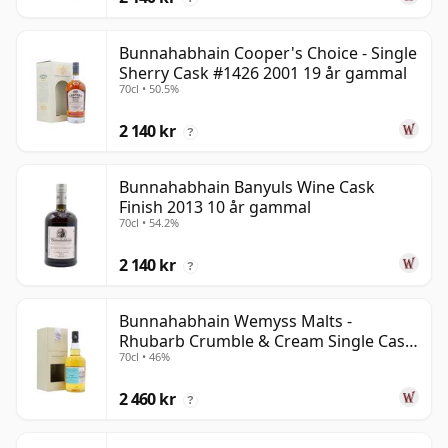
Bunnahabhain Cooper's Choice - Single
Sherry Cask #1426 2001 19 år gammal
70cl • 50.5%
2 140 kr
?
Bunnahabhain Banyuls Wine Cask
Finish 2013 10 år gammal
70cl • 54.2%
2 140 kr
?
Bunnahabhain Wemyss Malts -
Rhubarb Crumble & Cream Single Cask
70cl • 46%
1990 28 år gammal
2 460 kr
?