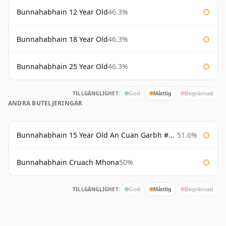
Bunnahabhain 12 Year Old
46.3%
Bunnahabhain 18 Year Old
46.3%
Bunnahabhain 25 Year Old
46.3%
TILLGÄNGLIGHET:
God
Måttlig
Begränsad
ANDRA BUTELJERINGAR
Bunnahabhain 15 Year Old An Cuan Garbh #1 Westering Home Collection
51.6%
Bunnahabhain Cruach Mhona
50%
TILLGÄNGLIGHET:
God
Måttlig
Begränsad