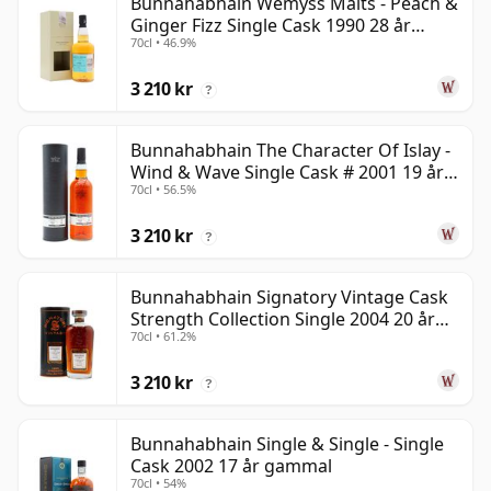
Bunnahabhain Wemyss Malts - Peach &
Ginger Fizz Single Cask 1990 28 år
70cl • 46.9%
gammal
3 210 kr
?
Bunnahabhain The Character Of Islay -
Wind & Wave Single Cask # 2001 19 år
70cl • 56.5%
gammal
3 210 kr
?
Bunnahabhain Signatory Vintage Cask
Strength Collection Single 2004 20 år
70cl • 61.2%
gammal
3 210 kr
?
Bunnahabhain Single & Single - Single
Cask 2002 17 år gammal
70cl • 54%