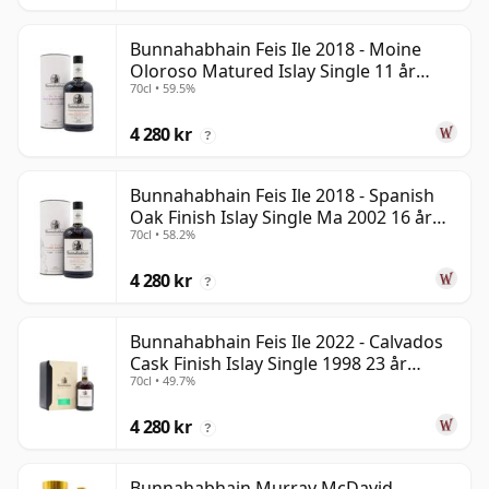
Bunnahabhain Feis Ile 2018 - Moine
Oloroso Matured Islay Single 11 år
70cl • 59.5%
gammal
4 280 kr
?
Bunnahabhain Feis Ile 2018 - Spanish
Oak Finish Islay Single Ma 2002 16 år
70cl • 58.2%
gammal
4 280 kr
?
Bunnahabhain Feis Ile 2022 - Calvados
Cask Finish Islay Single 1998 23 år
70cl • 49.7%
gammal
4 280 kr
?
Bunnahabhain Murray McDavid