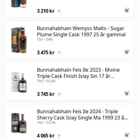
3 210 kr
?
Bunnahabhain Wemyss Malts - Sugar
Plume Single Cask 1997 25 år gammal
70cl • 54%
3 475 kr
?
Bunnahabhain Feis Ile 2023 - Moine
Triple Cask Finish Islay Sin 17 år
70cl • 52.6%
gammal
3 745 kr
?
Bunnahabhain Feis Ile 2024 - Triple
Sherry Cask Islay Single Ma 1999 23 år
70cl • 53.3%
gammal
4 065 kr
?