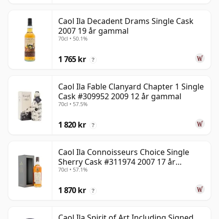
Caol Ila Decadent Drams Single Cask
2007 19 år gammal
70cl • 50.1%
1 765 kr
?
Caol Ila Fable Clanyard Chapter 1 Single
Cask #309952 2009 12 år gammal
70cl • 57.5%
1 820 kr
?
Caol Ila Connoisseurs Choice Single
Sherry Cask #311974 2007 17 år
70cl • 57.1%
gammal
1 870 kr
?
Caol Ila Spirit of Art Including Signed