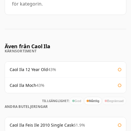
för kategorin.
Även från Caol Ila
KÄRNSORTIMENT
Caol Ila 12 Year Old
43%
Caol Ila Moch
43%
TILLGÄNGLIGHET:
God
Måttlig
Begränsad
ANDRA BUTELJERINGAR
Caol Ila Feis Ile 2010 Single Cask
61.9%