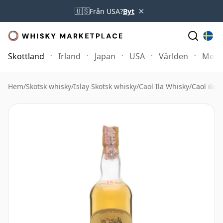
×
🇺🇸
Från USA?
Byt
Skottland
Irland
Japan
USA
Världen
Mer
Hem
/
Skotsk whisky
/
Islay Skotsk whisky
/
Caol Ila Whisky
/
Caol ila 