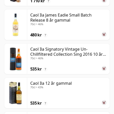
1 710 kr
?
Caol Ila James Eadie Small Batch
Release 8 år gammal
70cl • 46%
480 kr
?
Caol Ila Signatory Vintage Un-
Chillfiltered Collection Sing 2016 10 år
70cl • 46%
gammal
535 kr
?
Caol Ila 12 år gammal
70cl • 43%
535 kr
?