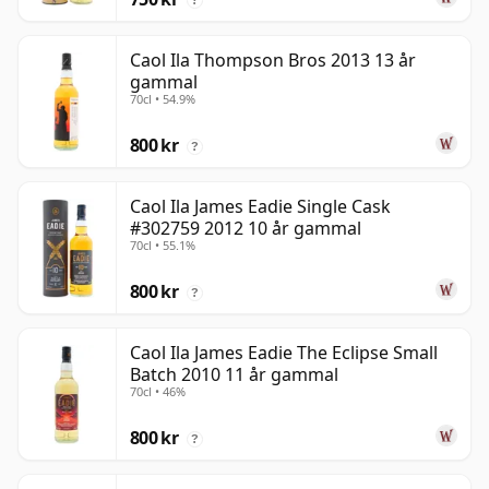
Caol Ila Thompson Bros 2013 13 år
gammal
70cl • 54.9%
800 kr
?
Caol Ila James Eadie Single Cask
#302759 2012 10 år gammal
70cl • 55.1%
800 kr
?
Caol Ila James Eadie The Eclipse Small
Batch 2010 11 år gammal
70cl • 46%
800 kr
?