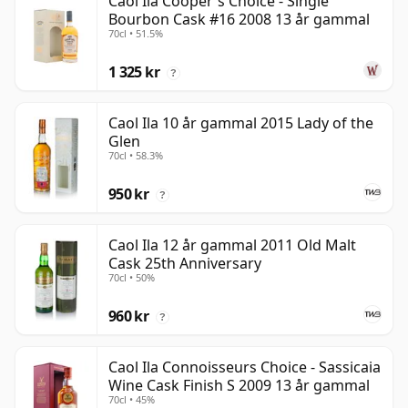
Caol Ila Cooper's Choice - Single
Bourbon Cask #16 2008 13 år gammal
70cl • 51.5%
1 325 kr
?
Caol Ila 10 år gammal 2015 Lady of the
Glen
70cl • 58.3%
950 kr
?
Caol Ila 12 år gammal 2011 Old Malt
Cask 25th Anniversary
70cl • 50%
960 kr
?
Caol Ila Connoisseurs Choice - Sassicaia
Wine Cask Finish S 2009 13 år gammal
70cl • 45%