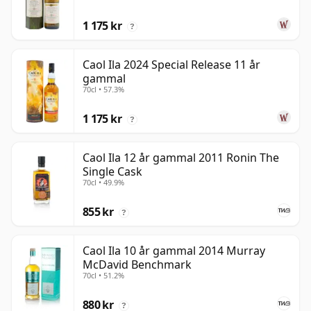
1 175 kr
?
Caol Ila 2024 Special Release 11 år
gammal
70cl • 57.3%
1 175 kr
?
Caol Ila 12 år gammal 2011 Ronin The
Single Cask
70cl • 49.9%
855 kr
?
Caol Ila 10 år gammal 2014 Murray
McDavid Benchmark
70cl • 51.2%
880 kr
?