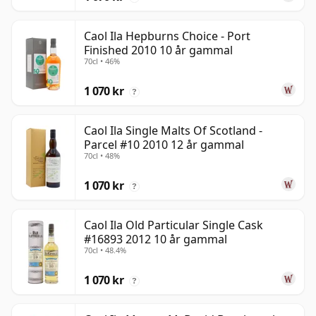
Caol Ila Hepburns Choice - Port
Finished 2010 10 år gammal
70cl • 46%
1 070 kr
?
Caol Ila Single Malts Of Scotland -
Parcel #10 2010 12 år gammal
70cl • 48%
1 070 kr
?
Caol Ila Old Particular Single Cask
#16893 2012 10 år gammal
70cl • 48.4%
1 070 kr
?