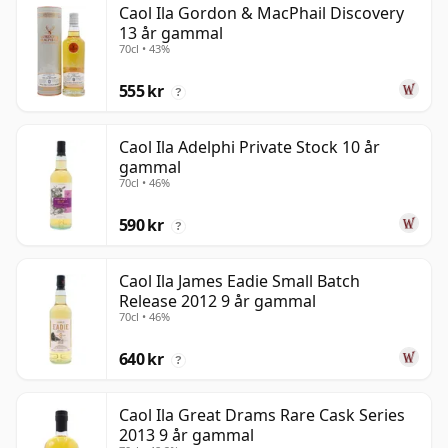
Caol Ila Gordon & MacPhail Discovery
13 år gammal
70cl • 43%
555 kr
?
Caol Ila Adelphi Private Stock 10 år
gammal
70cl • 46%
590 kr
?
Caol Ila James Eadie Small Batch
Release 2012 9 år gammal
70cl • 46%
640 kr
?
Caol Ila Great Drams Rare Cask Series
2013 9 år gammal