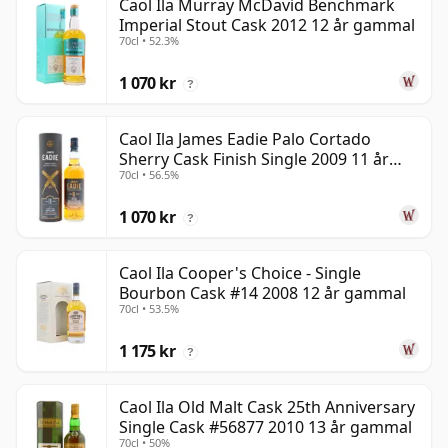
Caol Ila Murray McDavid Benchmark
Imperial Stout Cask 2012 12 år gammal
70cl • 52.3%
1 070 kr
?
Caol Ila James Eadie Palo Cortado
Sherry Cask Finish Single 2009 11 år
70cl • 56.5%
gammal
1 070 kr
?
Caol Ila Cooper's Choice - Single
Bourbon Cask #14 2008 12 år gammal
70cl • 53.5%
1 175 kr
?
Caol Ila Old Malt Cask 25th Anniversary
Single Cask #56877 2010 13 år gammal
70cl • 50%