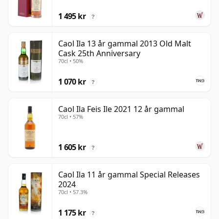
1 495 kr
?
Caol Ila 13 år gammal 2013 Old Malt
Cask 25th Anniversary
70cl • 50%
1 070 kr
?
Caol Ila Feis Ile 2021 12 år gammal
70cl • 57%
1 605 kr
?
Caol Ila 11 år gammal Special Releases
2024
70cl • 57.3%
1 175 kr
?