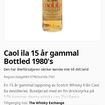
Caol ila 15 år gammal
Bottled 1980's
Den här återförsäljaren skickar kanske inte till ditt land
Region:
Islay
ABV:
57%
Storlek:
75cl
En 15 år gammal tappning av Scotch Whisky från Caol
Ila destilleriet. Buteljerad med en fin drickstyrka på
57% kommer denna whisky i en 75cl flaska.
Tillgänglig hos:
The Whisky Exchange