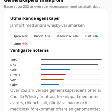
Gemenskapens smakprofil
Baserat på 252 arkiverade recensioner med smakattribut
Utmärkande egenskaper
Jämfört med andra whisky-varumärken
Tjära
Bacon
Medicinsk
Kust
6.2x
4.3x
4.0x
4.0x
Lime
4.0x
Vanligaste noterna
Torv
Rök
Salt
Citrus
Vanilj
Lake
Över 252 arkiverade gemenskapsrecensioner är
Caol Ila Whisky är oftast förknippad med noter
av torv, rök och salt, där tjära, bacon och
medicinsk förekommer oftare än genomsnittet