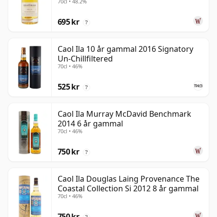
70cl • 48.2%
695 kr
?
Caol Ila 10 år gammal 2016 Signatory
Un-Chillfiltered
70cl • 46%
525 kr
?
Caol Ila Murray McDavid Benchmark
2014 6 år gammal
70cl • 46%
750 kr
?
Caol Ila Douglas Laing Provenance The
Coastal Collection Si 2012 8 år gammal
70cl • 46%
750 kr
?