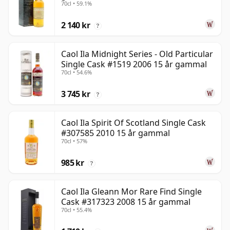
70cl • 59.1%
2 140 kr
?
Caol Ila Midnight Series - Old Particular
Single Cask #1519 2006 15 år gammal
70cl • 54.6%
3 745 kr
?
Caol Ila Spirit Of Scotland Single Cask
#307585 2010 15 år gammal
70cl • 57%
985 kr
?
Caol Ila Gleann Mor Rare Find Single
Cask #317323 2008 15 år gammal
70cl • 55.4%