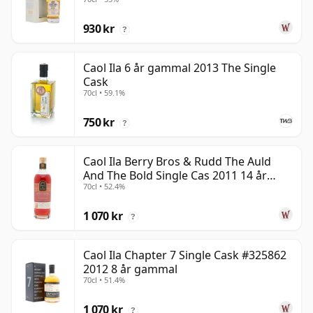
gammal
930 kr
?
Caol Ila 6 år gammal 2013 The Single
Cask
70cl • 59.1%
750 kr
?
Caol Ila Berry Bros & Rudd The Auld
And The Bold Single Cas 2011 14 år
70cl • 52.4%
gammal
1 070 kr
?
Caol Ila Chapter 7 Single Cask #325862
2012 8 år gammal
70cl • 51.4%
1 070 kr
?