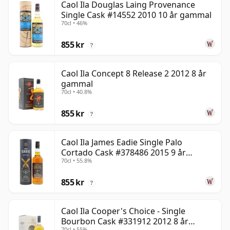
Caol Ila Douglas Laing Provenance
Single Cask #14552 2010 10 år gammal
70cl • 46%
855 kr
?
Caol Ila Concept 8 Release 2 2012 8 år
gammal
70cl • 40.8%
855 kr
?
Caol Ila James Eadie Single Palo
Cortado Cask #378486 2015 9 år
70cl • 55.8%
gammal
855 kr
?
Caol Ila Cooper's Choice - Single
Bourbon Cask #331912 2012 8 år
70cl • 55%