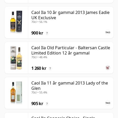
Caol Ila 10 år gammal 2013 James Eadie
UK Exclusive
70cl • 56.1%
900 kr
?
Caol Ila Old Particular - Baltersan Castle
Limited Edition 12 år gammal
70cl • 48.4%
1 260 kr
?
Caol Ila 11 år gammal 2013 Lady of the
Glen
70cl • 55.4%
905 kr
?