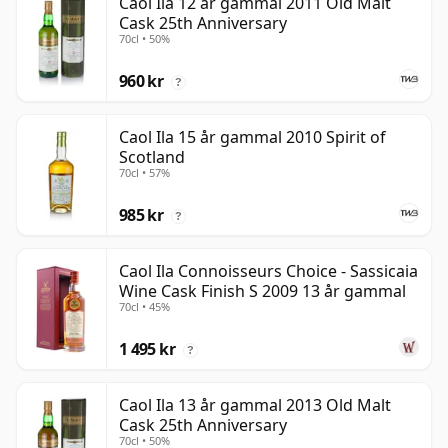
Caol Ila 12 år gammal 2011 Old Malt
Cask 25th Anniversary
70cl • 50%
960 kr
?
Caol Ila 15 år gammal 2010 Spirit of
Scotland
70cl • 57%
985 kr
?
Caol Ila Connoisseurs Choice - Sassicaia
Wine Cask Finish S 2009 13 år gammal
70cl • 45%
1 495 kr
?
Caol Ila 13 år gammal 2013 Old Malt
Cask 25th Anniversary
70cl • 50%