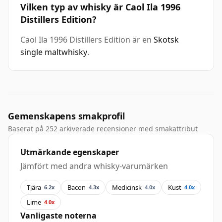
Vilken typ av whisky är Caol Ila 1996
Distillers Edition?
Caol Ila 1996 Distillers Edition är en
Skotsk
single maltwhisky
.
Gemenskapens smakprofil
Baserat på 252 arkiverade recensioner med smakattribut
Utmärkande egenskaper
Jämfört med andra whisky-varumärken
Tjära
Bacon
Medicinsk
Kust
6.2x
4.3x
4.0x
4.0x
Lime
4.0x
Vanligaste noterna