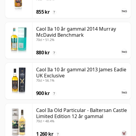
855 kr
?
Caol Ila 10 år gammal 2014 Murray
McDavid Benchmark
70cl • 51.2%
880 kr
?
Caol Ila 10 år gammal 2013 James Eadie
UK Exclusive
70cl • 56.1%
900 kr
?
Caol Ila Old Particular - Baltersan Castle
Limited Edition 12 år gammal
70cl • 48.4%
1 260 kr
?