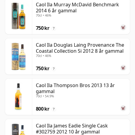
Caol Ila Murray McDavid Benchmark
2014 6 år gammal
70cl • 46%
750 kr
?
Caol Ila Douglas Laing Provenance The
Coastal Collection Si 2012 8 år gammal
70cl • 46%
750 kr
?
Caol Ila Thompson Bros 2013 13 år
gammal
70cl • 54.9%
800 kr
?
Caol Ila James Eadie Single Cask
#302759 2012 10 år gammal