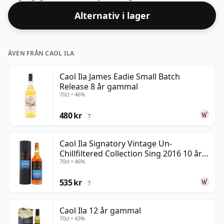
smutsstyrka. Kommer i vanlig flaskstorlek på 70cl.
Alternativ i lager
ÄVEN FRÅN CAOL ILA
Caol Ila James Eadie Small Batch
Release 8 år gammal
70cl • 46%
480 kr
?
Caol Ila Signatory Vintage Un-
Chillfiltered Collection Sing 2016 10 år
70cl • 46%
gammal
535 kr
?
Caol Ila 12 år gammal
70cl • 43%