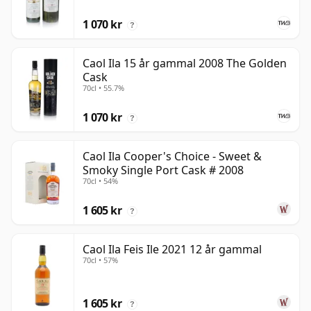
1 070 kr
?
Caol Ila 15 år gammal 2008 The Golden
Cask
70cl • 55.7%
1 070 kr
?
Caol Ila Cooper's Choice - Sweet &
Smoky Single Port Cask # 2008
70cl • 54%
1 605 kr
?
Caol Ila Feis Ile 2021 12 år gammal
70cl • 57%
1 605 kr
?