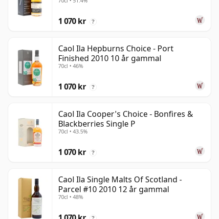
70cl • 51.4%
1 070 kr
?
Caol Ila Hepburns Choice - Port
Finished 2010 10 år gammal
70cl • 46%
1 070 kr
?
Caol Ila Cooper's Choice - Bonfires &
Blackberries Single P
70cl • 43.5%
1 070 kr
?
Caol Ila Single Malts Of Scotland -
Parcel #10 2010 12 år gammal
70cl • 48%
1 070 kr
?