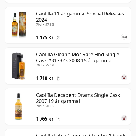
Caol Ila 11 år gammal Special Releases
2024
70cl • 57.3%
1 175 kr
?
Caol Ila Gleann Mor Rare Find Single
Cask #317323 2008 15 år gammal
70cl • 55.4%
1 710 kr
?
Caol Ila Decadent Drams Single Cask
2007 19 år gammal
70cl • 50.1%
1 765 kr
?
Caol Ila Fable Clanyard Chapter 1 Single