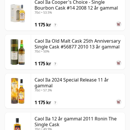
Caol Ila Cooper's Choice - Single
Bourbon Cask #14 2008 12 år gammal
70cl • 53.5%
1 175 kr
?
Caol Ila Old Malt Cask 25th Anniversary
Single Cask #56877 2010 13 år gammal
70cl • 50%
1 175 kr
?
Caol Ila 2024 Special Release 11 år
gammal
70cl • 57.3%
1 175 kr
?
Caol Ila 12 år gammal 2011 Ronin The
Single Cask
70cl • 49.9%