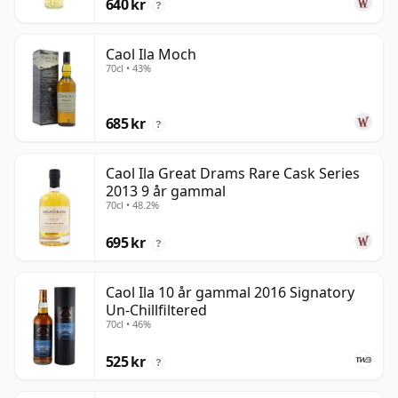
640 kr
?
Caol Ila Moch
70cl • 43%
685 kr
?
Caol Ila Great Drams Rare Cask Series
2013 9 år gammal
70cl • 48.2%
695 kr
?
Caol Ila 10 år gammal 2016 Signatory
Un-Chillfiltered
70cl • 46%
525 kr
?