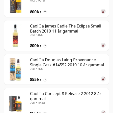
70cl • 55.1%
800 kr
?
Caol Ila James Eadie The Eclipse Small
Batch 2010 11 år gammal
70cl • 46%
800 kr
?
Caol Ila Douglas Laing Provenance
Single Cask #14552 2010 10 år gammal
70cl • 46%
855 kr
?
Caol Ila Concept 8 Release 2 2012 8 år
gammal
70cl • 40.8%