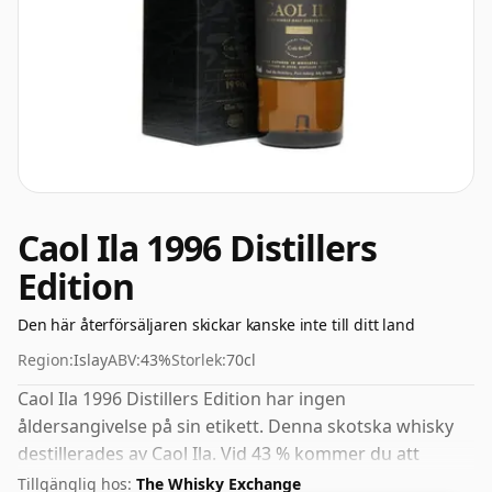
Caol Ila 1996 Distillers
Edition
Den här återförsäljaren skickar kanske inte till ditt land
Region:
Islay
ABV:
43%
Storlek:
70cl
Caol Ila 1996 Distillers Edition har ingen
åldersangivelse på sin etikett. Denna skotska whisky
destillerades av Caol Ila. Vid 43 % kommer du att
upptäcka att denna whisky buteljeras med en idealisk
Tillgänglig hos:
The Whisky Exchange