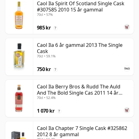
Caol Ila Spirit Of Scotland Single Cask
#307585 2010 15 år gammal
70cl • 57%
985 kr
?
Caol Ila 6 år gammal 2013 The Single
Cask
70cl • 59.1%
750 kr
?
Caol Ila Berry Bros & Rudd The Auld
And The Bold Single Cas 2011 14 år
70cl • 52.4%
gammal
1 070 kr
?
Caol Ila Chapter 7 Single Cask #325862
2012 8 år gammal