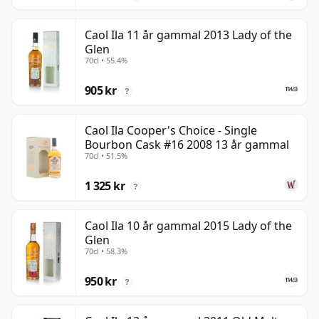
Caol Ila 11 år gammal 2013 Lady of the
Glen
70cl • 55.4%
905 kr
?
Caol Ila Cooper's Choice - Single
Bourbon Cask #16 2008 13 år gammal
70cl • 51.5%
1 325 kr
?
Caol Ila 10 år gammal 2015 Lady of the
Glen
70cl • 58.3%
950 kr
?