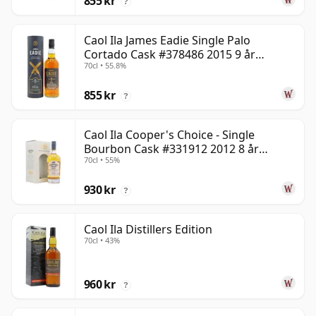
855 kr
?
Caol Ila James Eadie Single Palo
Cortado Cask #378486 2015 9 år
70cl • 55.8%
gammal
855 kr
?
Caol Ila Cooper's Choice - Single
Bourbon Cask #331912 2012 8 år
70cl • 55%
gammal
930 kr
?
Caol Ila Distillers Edition
70cl • 43%
960 kr
?