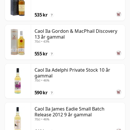
535 kr
?
Caol Ila Gordon & MacPhail Discovery
13 år gammal
70cl • 43%
555 kr
?
Caol Ila Adelphi Private Stock 10 år
gammal
70cl • 46%
590 kr
?
Caol Ila James Eadie Small Batch
Release 2012 9 år gammal
70cl • 46%