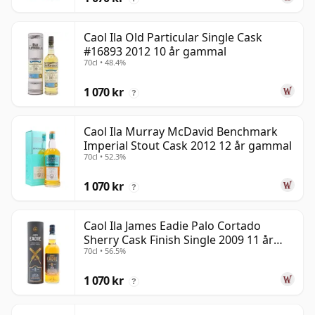
Caol Ila Old Particular Single Cask
#16893 2012 10 år gammal
70cl • 48.4%
1 070 kr
?
Caol Ila Murray McDavid Benchmark
Imperial Stout Cask 2012 12 år gammal
70cl • 52.3%
1 070 kr
?
Caol Ila James Eadie Palo Cortado
Sherry Cask Finish Single 2009 11 år
70cl • 56.5%
gammal
1 070 kr
?