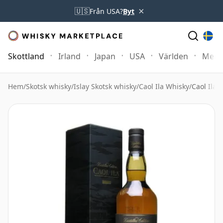
×
🇺🇸
Från USA?
Byt
Skottland
Irland
Japan
USA
Världen
Mer
Hem
/
Skotsk whisky
/
Islay Skotsk whisky
/
Caol Ila Whisky
/
Caol Ila 1