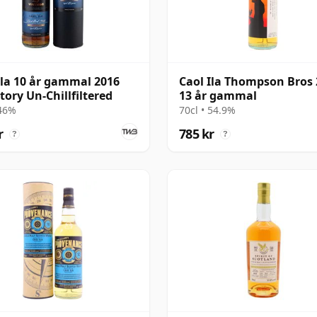
Ila 10 år gammal 2016
Caol Ila Thompson Bros
tory Un-Chillfiltered
13 år gammal
 46%
70cl • 54.9%
r
785 kr
?
?