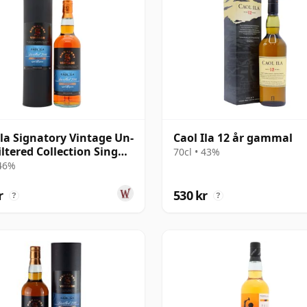
Ila Signatory Vintage Un-
Caol Ila 12 år gammal
iltered Collection Sing
70cl • 43%
10 år gammal
 46%
r
530 kr
?
?