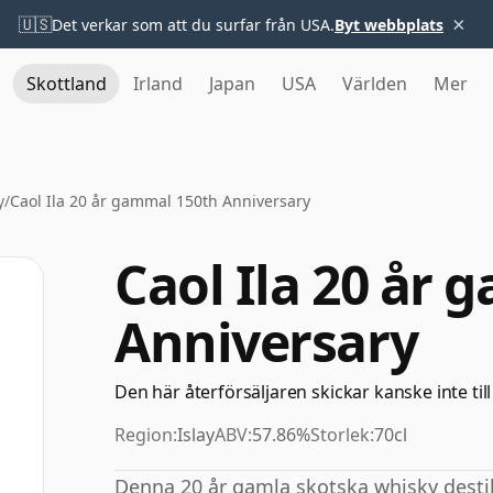
×
🇺🇸
Det verkar som att du surfar från USA.
Byt webbplats
Skottland
Irland
Japan
USA
Världen
Mer
y
/
Caol Ila 20 år gammal 150th Anniversary
Caol Ila 20 år
Anniversary
Den här återförsäljaren skickar kanske inte till
Region:
Islay
ABV:
57.86%
Storlek:
70cl
Denna 20 år gamla skotska whisky destill