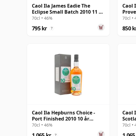
Caol Ila James Eadie The
Caol 
Eclipse Small Batch 2010 11 år
Prove
gammal
#1455
70cl • 46%
70cl •
795 kr
850 k
?
Caol Ila Hepburns Choice -
Caol 
Port Finished 2010 10 år
Scotl
gammal
år g
70cl • 46%
70cl •
1 065 kr
1 065
?