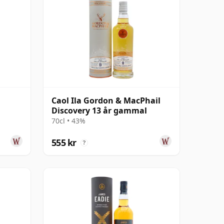
Caol Ila Gordon & MacPhail
Discovery 13 år gammal
70cl • 43%
555 kr
?