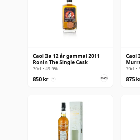
Caol Ila 12 år gammal 2011
Caol 
Ronin The Single Cask
Murr
70cl • 49.9%
70cl •
850 kr
875 k
?