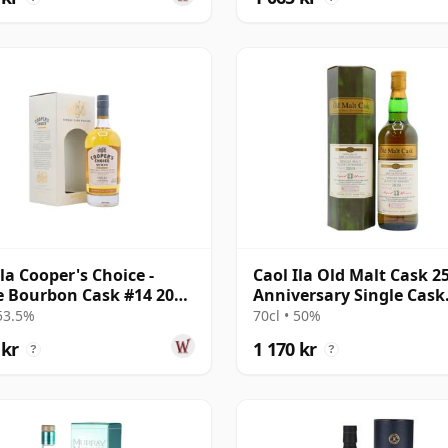
Ila Cooper's Choice -
Caol Ila Old Malt Cask 2
e Bourbon Cask #14 2008
Anniversary Single Cask
r gammal
#56877 2010 13 år gamm
 53.5%
70cl • 50%
 kr
1 170 kr
?
?