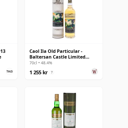
013
Caol Ila Old Particular -
e
Baltersan Castle Limited
Edition 12 år gammal
70cl • 48.4%
1 255 kr
?