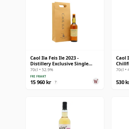
Caol Ila Feis Ile 2023 -
Caol 
Distillery Exclusive Single
Chillf
Cask # 20 år gammal
2016 
70cl • 52.9%
70cl •
FRI FRAKT
15 960 kr
530 k
?