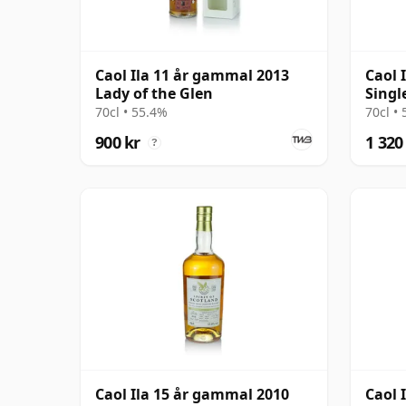
Caol Ila 11 år gammal 2013
Caol 
Lady of the Glen
Singl
13 å
70cl • 55.4%
70cl •
900 kr
1 320
?
Caol Ila 15 år gammal 2010
Caol 