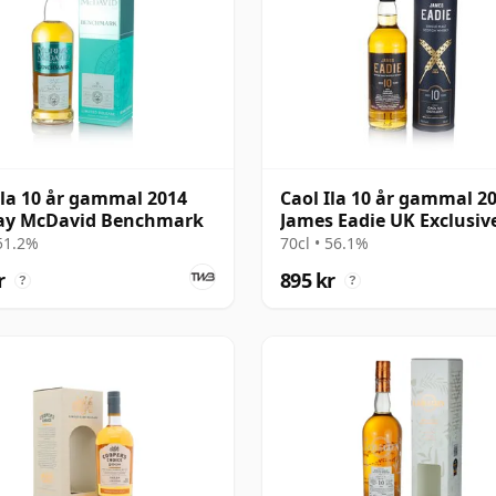
Ila 10 år gammal 2014
Caol Ila 10 år gammal 2
ay McDavid Benchmark
James Eadie UK Exclusiv
 51.2%
70cl • 56.1%
r
895 kr
?
?