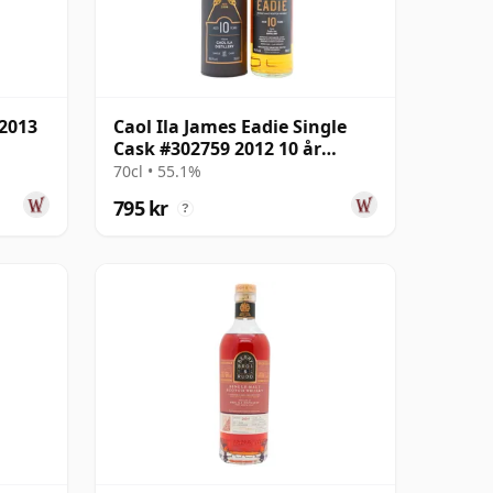
 2013
Caol Ila James Eadie Single
Cask #302759 2012 10 år
gammal
70cl • 55.1%
795 kr
?