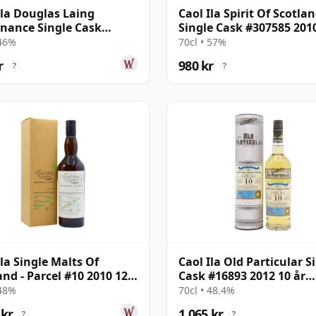
Ila Douglas Laing
Caol Ila Spirit Of Scotla
nance Single Cask
Single Cask #307585 201
2 2010 10 år gammal
år gammal
 46%
70cl • 57%
r
980 kr
?
?
Ila Single Malts Of
Caol Ila Old Particular S
and - Parcel #10 2010 12
Cask #16893 2012 10 år
ammal
gammal
 48%
70cl • 48.4%
 kr
1 065 kr
?
?