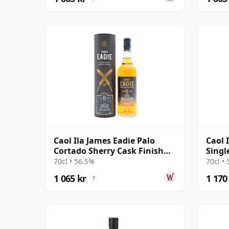
Caol Ila James Eadie Palo
Caol 
Cortado Sherry Cask Finish
Singl
Single 2009 11 år gammal
12 å
70cl • 56.5%
70cl •
1 065 kr
1 170
?