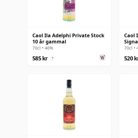
Caol Ila Adelphi Private Stock
Caol 
10 år gammal
Signa
70cl • 46%
70cl •
585 kr
520 k
?