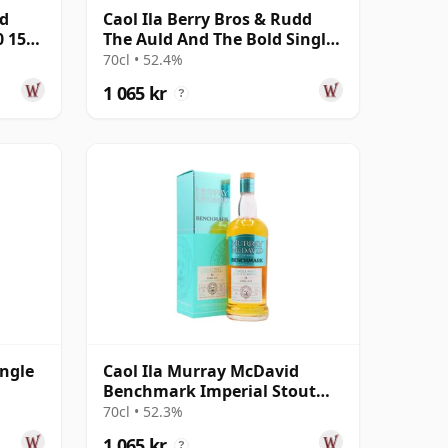
nd
Caol Ila Berry Bros & Rudd
0 15
The Auld And The Bold Single
Cas 2011 14 år gammal
70cl • 52.4%
1 065 kr
?
ingle
Caol Ila Murray McDavid
Benchmark Imperial Stout
Cask 2012 12 år gammal
70cl • 52.3%
1 065 kr
?