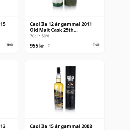
015
Caol Ila 12 år gammal 2011
Old Malt Cask 25th
Anniversary
70cl • 50%
955 kr
?
013
Caol Ila 15 år gammal 2008