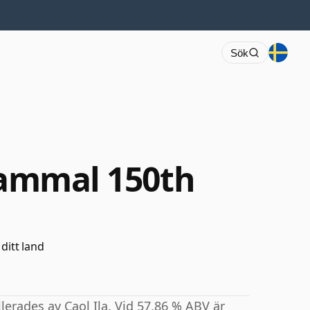
Sök
 gammal 150th
 ditt land
erades av Caol Ila. Vid 57,86 % ABV är