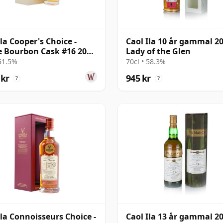
Ila Cooper's Choice -
Caol Ila 10 år gammal 2
e Bourbon Cask #16 2008
Lady of the Glen
r gammal
 51.5%
70cl • 58.3%
 kr
945 kr
?
?
Ila Connoisseurs Choice -
Caol Ila 13 år gammal 2