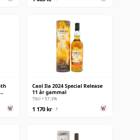
5th
Caol Ila 2024 Special Release
11 år gammal
al
70cl • 57.3%
1 170 kr
?