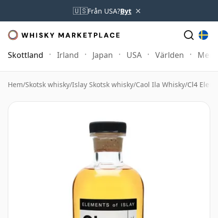
×
🇺🇸
Från USA?
Byt
Skottland
Irland
Japan
USA
Världen
Mer
Hem
/
Skotsk whisky
/
Islay Skotsk whisky
/
Caol Ila Whisky
/
Cl4 Eleme