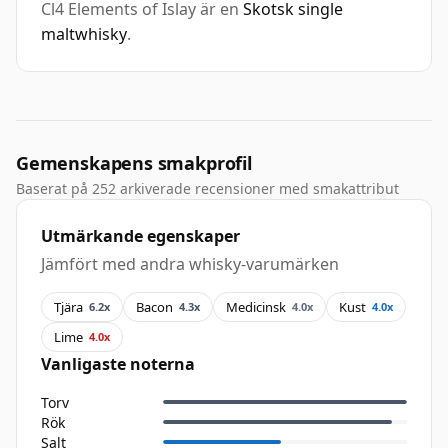
Cl4 Elements of Islay är en
Skotsk single
maltwhisky
.
Gemenskapens smakprofil
Baserat på 252 arkiverade recensioner med smakattribut
Utmärkande egenskaper
Jämfört med andra whisky-varumärken
Tjära
Bacon
Medicinsk
Kust
6.2x
4.3x
4.0x
4.0x
Lime
4.0x
Vanligaste noterna
Torv
Rök
Salt