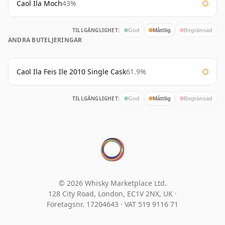
Caol Ila Moch
43%
TILLGÄNGLIGHET:
God
Måttlig
Begränsad
ANDRA BUTELJERINGAR
Caol Ila Feis Ile 2010 Single Cask
61.9%
TILLGÄNGLIGHET:
God
Måttlig
Begränsad
© 2026 Whisky Marketplace Ltd.
128 City Road, London, EC1V 2NX, UK ·
Företagsnr. 17204643
·
VAT 519 9116 71