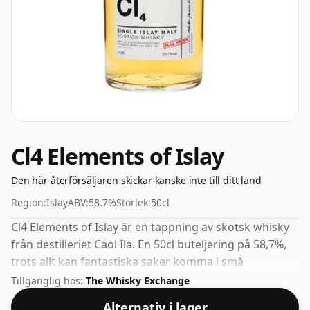
Cl4 Elements of Islay
Den här återförsäljaren skickar kanske inte till ditt land
Region:
Islay
ABV:
58.7%
Storlek:
50cl
Cl4 Elements of Islay är en tappning av skotsk whisky
från destilleriet Caol Ila. En 50cl buteljering på 58,7%,
trots allt kan fantastiska saker komma i små
förpackningar.
Tillgänglig hos:
The Whisky Exchange
Alternativ i lager