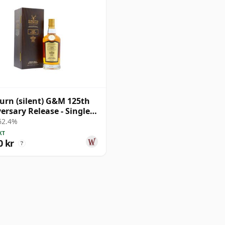
urn (silent) G&M 125th
ersary Release - Single
#3511 1972 47 år
 62.4%
al
KT
0 kr
?