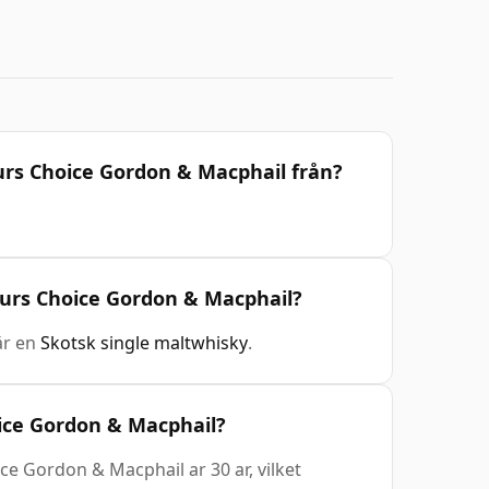
rs Choice Gordon & Macphail från?
eurs Choice Gordon & Macphail?
är en
Skotsk single maltwhisky
.
ice Gordon & Macphail?
e Gordon & Macphail ar 30 ar, vilket