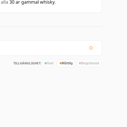
 alla
30 ar gammal whisky
.
TILLGÄNGLIGHET:
God
Måttlig
Begränsad