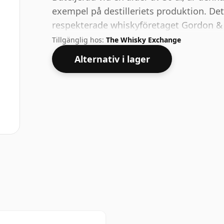
exempel på destilleriets produktion. De
respekterade whiskyföretaget Gordon & 
whisky är 40 procent, vilket är vanligt
Tillgänglig hos:
The Whisky Exchange
malts whisky buteljeras med högre styrko
Alternativ i lager