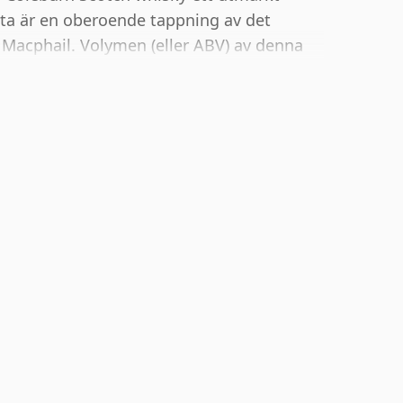
tta är en oberoende tappning av det
Macphail. Volymen (eller ABV) av denna
 för blended Scotch även om många single
r nu för tiden. Flaskans storlek är 70cl.