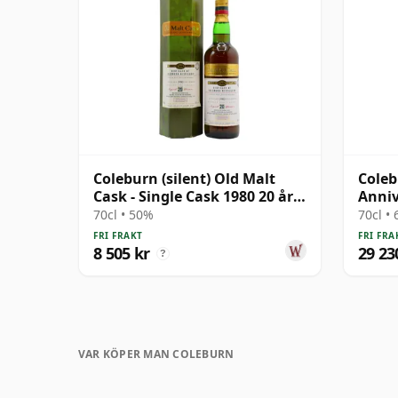
Coleburn (silent) Old Malt
Coleb
Cask - Single Cask 1980 20 år
Anniv
gammal
Cask 
70cl • 50%
70cl •
gamm
FRI FRAKT
FRI FRA
8 505 kr
29 23
?
VAR KÖPER MAN COLEBURN