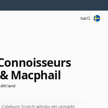
Sök
Connoisseurs
 & Macphail
 ditt land
na Coleburn Scotch whisky ett utmärkt