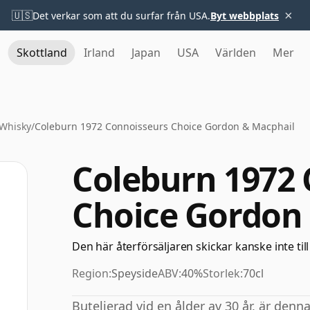
×
🇺🇸
Det verkar som att du surfar från USA.
Byt webbplats
Skottland
Irland
Japan
USA
Världen
Mer
Whisky
/
Coleburn 1972 Connoisseurs Choice Gordon & Macphail
Coleburn 1972 
Choice Gordon
Den här återförsäljaren skickar kanske inte till
Region:
Speyside
ABV:
40%
Storlek:
70cl
Buteljerad vid en ålder av 30 år, är den