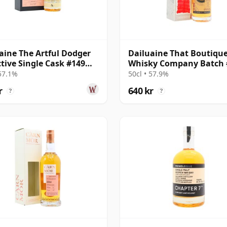
aine The Artful Dodger
Dailuaine That Boutique
ctive Single Cask #149
Whisky Company Batch 
16 år gammal
Single Mal 2015 6 år ga
 57.1%
50cl • 57.9%
r
640 kr
?
?