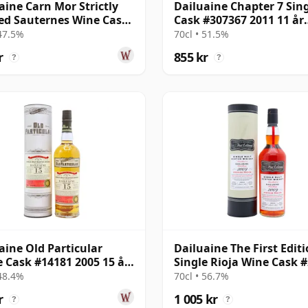
aine Carn Mor Strictly
Dailuaine Chapter 7 Sin
ed Sauternes Wine Cask
Cask #307367 2011 11 år
2012 9 år gammal
gammal
 47.5%
70cl • 51.5%
r
855 kr
?
?
aine Old Particular
Dailuaine The First Edit
e Cask #14181 2005 15 år
Single Rioja Wine Cask 
al
2009 15 år gammal
 48.4%
70cl • 56.7%
r
1 005 kr
?
?