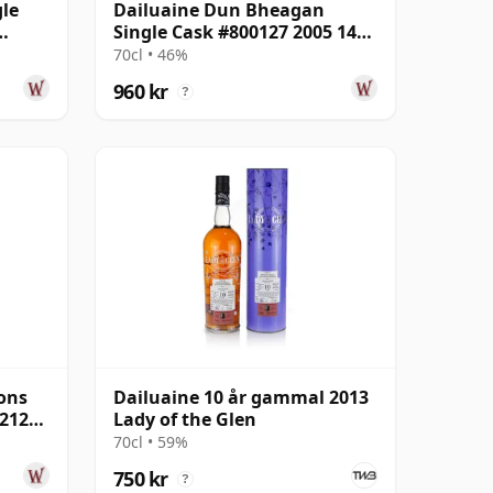
gle
Dailuaine Dun Bheagan
Single Cask #800127 2005 14
år gammal
70cl • 46%
960 kr
?
ions
Dailuaine 10 år gammal 2013
#21215
Lady of the Glen
70cl • 59%
750 kr
?