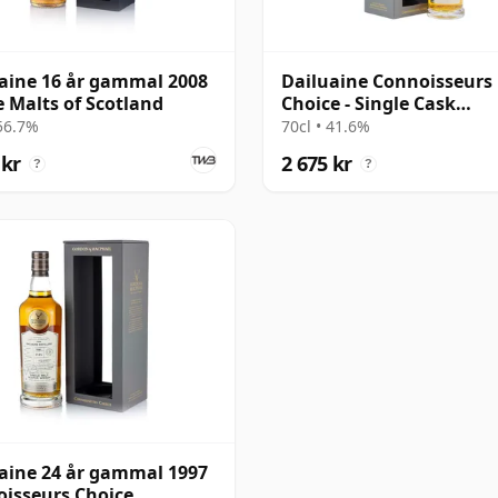
aine 16 år gammal 2008
Dailuaine Connoisseurs
e Malts of Scotland
Choice - Single Cask
#11096201 1997 24 år g
 56.7%
70cl • 41.6%
 kr
2 675 kr
?
?
aine 24 år gammal 1997
isseurs Choice