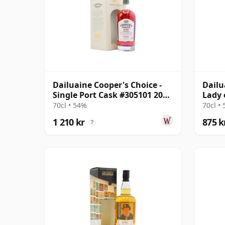
Dailuaine Cooper's Choice -
Dailu
Single Port Cask #305101 2011
Lady 
11 år gammal
70cl • 54%
70cl •
1 210 kr
875 k
?