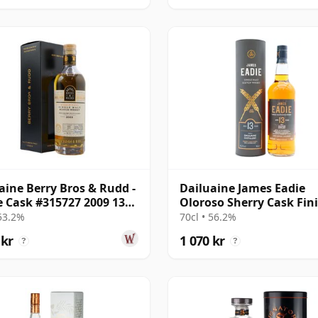
aine Berry Bros & Rudd -
Dailuaine James Eadie
e Cask #315727 2009 13
Oloroso Sherry Cask Fin
ammal
Single Malt 2007 13 år
 53.2%
70cl • 56.2%
gammal
 kr
1 070 kr
?
?