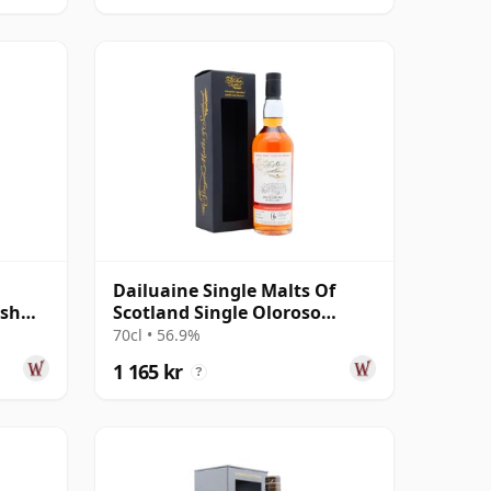
Dailuaine Single Malts Of
ish
Scotland Single Oloroso
Sherry Cas 2008 16 år gammal
70cl • 56.9%
1 165 kr
?