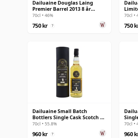
Dailuaine Douglas Laing
Dailu
Premier Barrel 2013 8 år
Limit
gammal
Fini 
70cl • 46%
70cl •
750 kr
750 k
?
Dailuaine Small Batch
Dailu
Bottlers Single Cask Scotch 10
Singl
år gammal
gamm
70cl • 55.8%
70cl •
960 kr
960 k
?