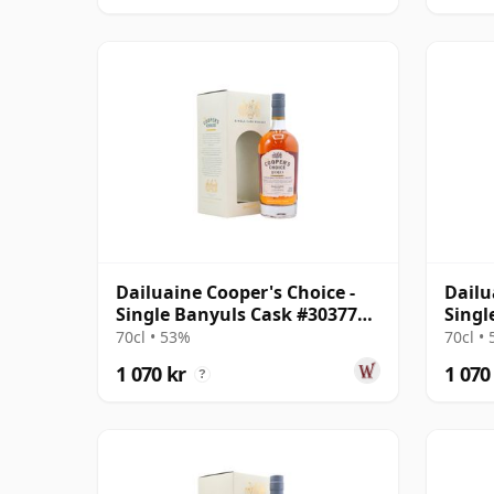
Dailuaine Cooper's Choice -
Dailu
Single Banyuls Cask #303777
Singl
2010 11 år gammal
år g
70cl • 53%
70cl •
1 070 kr
1 070
?