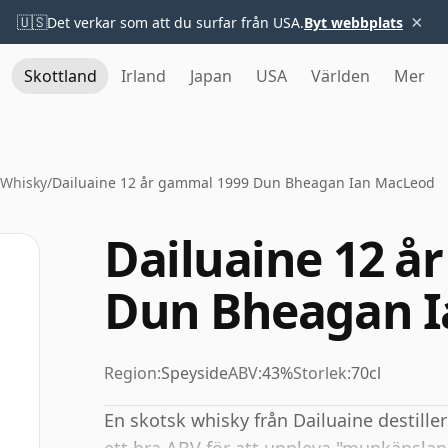
×
🇺🇸
Det verkar som att du surfar från USA.
Byt webbplats
Skottland
Irland
Japan
USA
Världen
Mer
 Whisky
/
Dailuaine 12 år gammal 1999 Dun Bheagan Ian MacLeod
Dailuaine 12 å
Dun Bheagan 
Region:
Speyside
ABV:
43%
Storlek:
70cl
En skotsk whisky från Dailuaine destiller