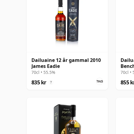
Dailuaine 12 år gammal 2010
Dailu
James Eadie
Bench
gamm
70cl • 55.5%
70cl •
835 kr
855 k
?