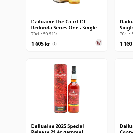
Dailuaine The Court Of
Dailu
Redonda Series One - Single
Singl
Malt 2009 14 år gammal
70cl • 50.51%
70cl •
1 605 kr
1 160
?
Dailuaine 2025 Special
Dailu
Release 21 år gammal
Conno