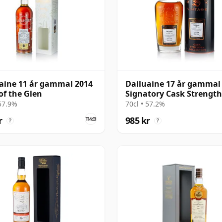
aine 11 år gammal 2014
Dailuaine 17 år gammal
of the Glen
Signatory Cask Strength
 57.9%
70cl • 57.2%
r
985 kr
?
?