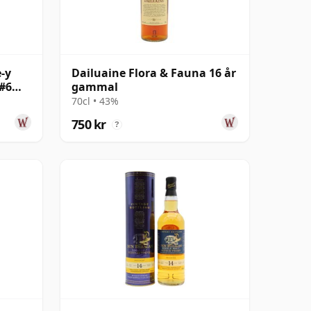
-y
Dailuaine Flora & Fauna 16 år
#6
gammal
mmal
70cl • 43%
750 kr
?