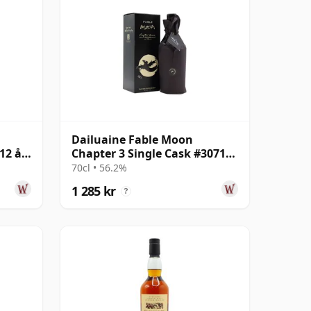
Dailuaine Fable Moon
12 år
Chapter 3 Single Cask #307138
2009 12 år gammal
70cl • 56.2%
1 285 kr
?