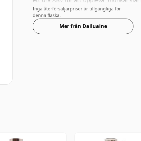
ett bra ABV för att uppleva "munkänslan
Inga återförsäljarpriser är tillgängliga för
denna flaska.
Mer från Dailuaine