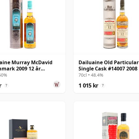
aine Murray McDavid
Dailuaine Old Particular
mark 2009 12 år
Single Cask #14007 2008 
al
gammal
 50%
70cl • 48.4%
r
1 015 kr
?
?