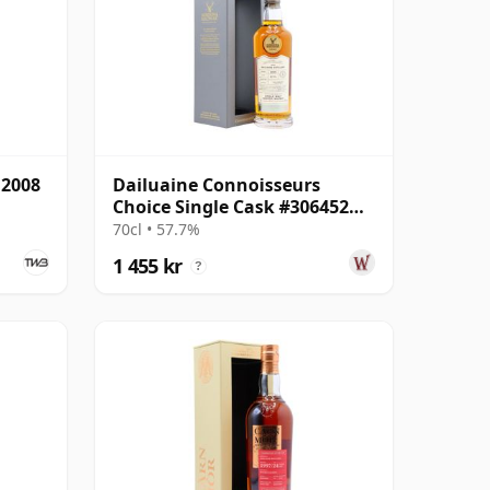
 2008
Dailuaine Connoisseurs
Choice Single Cask #306452
2009 14 år gammal
70cl • 57.7%
1 455 kr
?