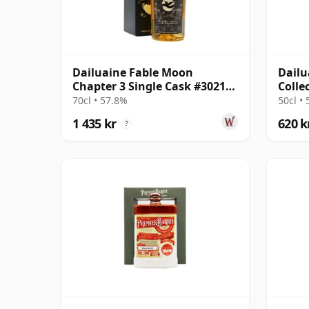
Dailuaine Fable Moon
Dailu
Chapter 3 Single Cask #302169
Colle
2010 12 år gammal
2007 
70cl • 57.8%
50cl •
1 435 kr
620 k
?