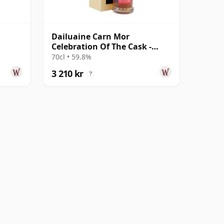
Dailuaine Carn Mor
Celebration Of The Cask -
ammal
Single Cask #94 1997 24 år
70cl • 59.8%
gammal
3 210 kr
?