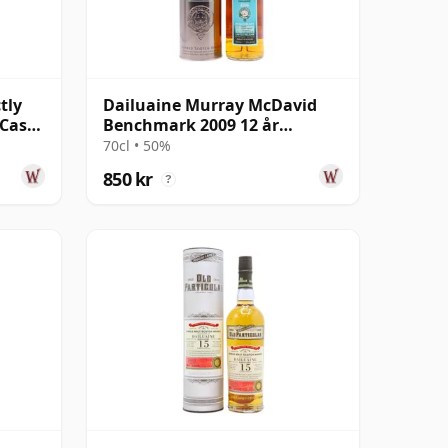
tly
Dailuaine Murray McDavid
 Cask
Benchmark 2009 12 år
gammal
70cl • 50%
850 kr
?