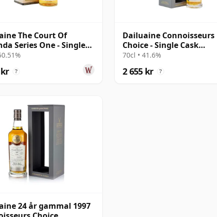
aine The Court Of
Dailuaine Connoisseurs
da Series One - Single
Choice - Single Cask
2009 14 år gammal
#11096201 1997 24 år g
 50.51%
70cl • 41.6%
 kr
2 655 kr
?
?
aine 24 år gammal 1997
isseurs Choice