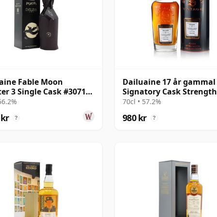
aine Fable Moon
Dailuaine 17 år gammal
er 3 Single Cask #307138
Signatory Cask Strength
12 år gammal
 56.2%
70cl • 57.2%
 kr
980 kr
?
?