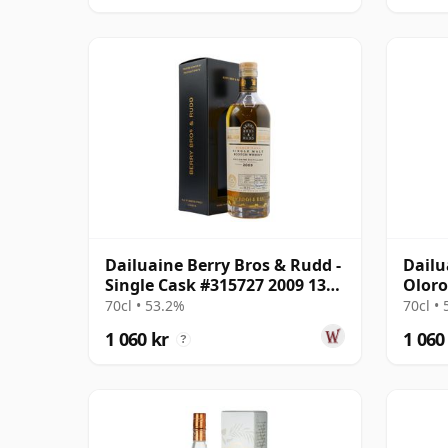
Dailuaine Berry Bros & Rudd -
Dailu
Single Cask #315727 2009 13
Oloro
år gammal
Singl
70cl • 53.2%
70cl •
gamm
1 060 kr
1 060
?