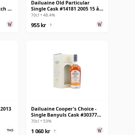
Dailuaine Old Particular
tch 10
Single Cask #14181 2005 15 år
gammal
70cl • 48.4%
955 kr
?
 2013
Dailuaine Cooper's Choice -
Single Banyuls Cask #303777
2010 11 år gammal
70cl • 53%
1 060 kr
?