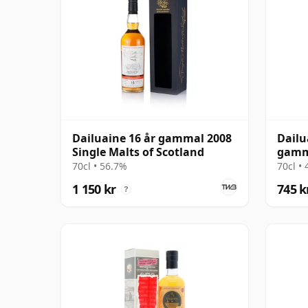
Dailuaine 16 år gammal 2008
Dailu
Single Malts of Scotland
gamm
70cl • 56.7%
70cl •
1 150 kr
745 k
?