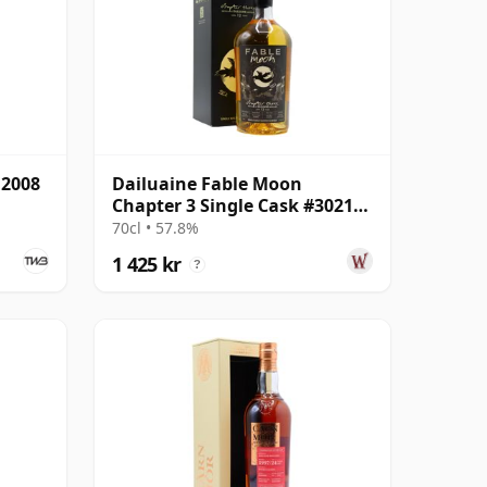
 2008
Dailuaine Fable Moon
Chapter 3 Single Cask #302169
2010 12 år gammal
70cl • 57.8%
1 425 kr
?