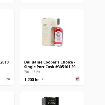
 2010
Dailuaine Cooper's Choice -
Single Port Cask #305101 2011
11 år gammal
70cl • 54%
1 200 kr
?