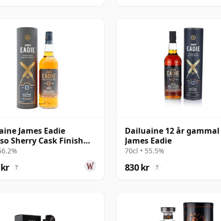
aine James Eadie
Dailuaine 12 år gammal
so Sherry Cask Finish
James Eadie
e Malt 2007 13 år
 56.2%
70cl • 55.5%
al
 kr
830 kr
?
?