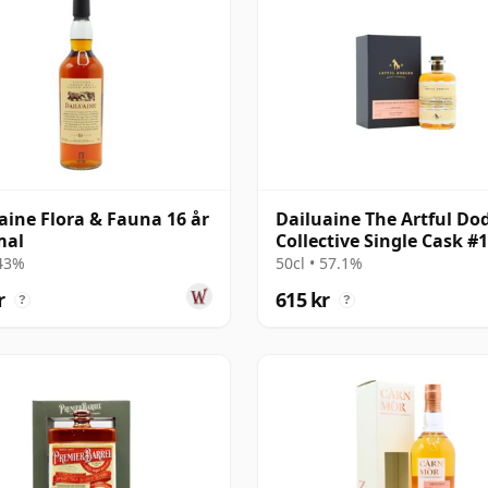
aine Flora & Fauna 16 år
Dailuaine The Artful Do
al
Collective Single Cask #
2007 16 år gammal
 43%
50cl • 57.1%
r
615 kr
?
?