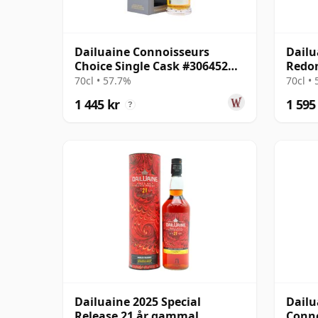
Dailuaine Connoisseurs
Dailu
Choice Single Cask #306452
Redon
2009 14 år gammal
Malt 
70cl • 57.7%
70cl •
1 445 kr
1 595
?
Dailuaine 2025 Special
Dailu
Release 21 år gammal
Conno