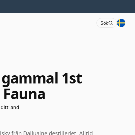
Sök
r gammal 1st
& Fauna
 ditt land
y från Dailuaine destilleriet. Alltid