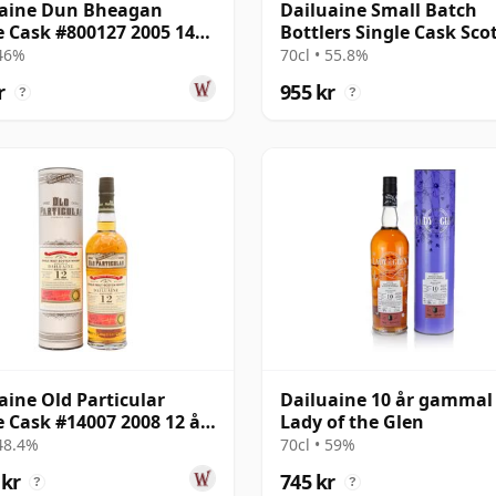
uaine Dun Bheagan
Dailuaine Small Batch
e Cask #800127 2005 14
Bottlers Single Cask Sco
ammal
år gammal
 46%
70cl • 55.8%
r
955 kr
?
?
aine Old Particular
Dailuaine 10 år gammal
e Cask #14007 2008 12 år
Lady of the Glen
al
 48.4%
70cl • 59%
 kr
745 kr
?
?