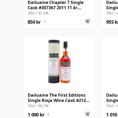
Dailuaine Chapter 7 Single
Dail
Cask #307367 2011 11 år
Singl
gammal
år g
70cl • 51.5%
70cl •
850 kr
955 k
?
Dailuaine The First Editions
Dailu
Single Rioja Wine Cask #21215
Singl
2009 15 år gammal
gamm
70cl • 56.7%
70cl •
1 000 kr
1 010
?