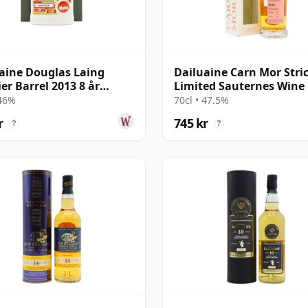
aine Douglas Laing
Dailuaine Carn Mor Stric
er Barrel 2013 8 år
Limited Sauternes Wine
al
Fini 2012 9 år gammal
 46%
70cl • 47.5%
r
745 kr
?
?