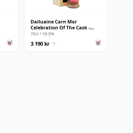
Dailuaine Carn Mor
Celebration Of The Cask -
ammal
Single Cask #94 1997 24 år
70cl • 59.8%
gammal
3 190 kr
?