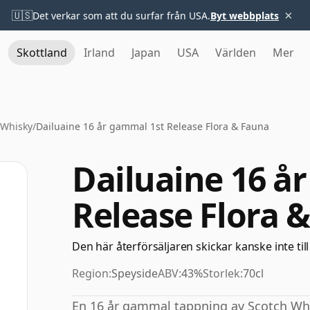
×
🇺🇸
Det verkar som att du surfar från USA.
Byt webbplats
Skottland
Irland
Japan
USA
Världen
Mer
 Whisky
/
Dailuaine 16 år gammal 1st Release Flora & Fauna
Dailuaine 16 å
Release Flora 
Den här återförsäljaren skickar kanske inte till
Region:
Speyside
ABV:
43%
Storlek:
70cl
En 16 år gammal tappning av Scotch Whisk