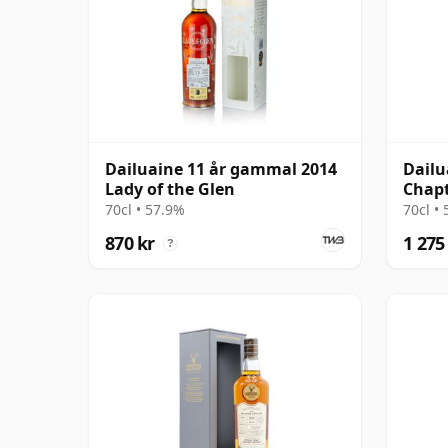
Dailuaine 11 år gammal 2014
Dailu
Lady of the Glen
Chapt
2009 
70cl • 57.9%
70cl •
870 kr
1 275
?