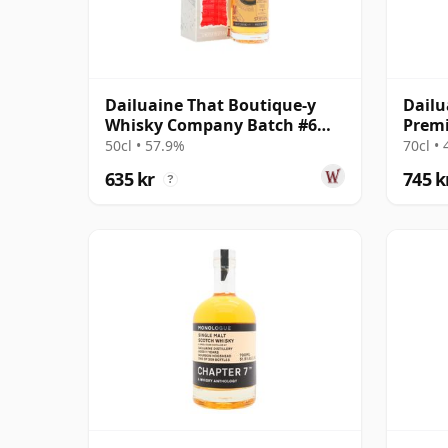
Dailuaine That Boutique-y
Dailu
Whisky Company Batch #6
Premi
Single Mal 2015 6 år gammal
gamm
50cl • 57.9%
70cl •
635 kr
745 k
?