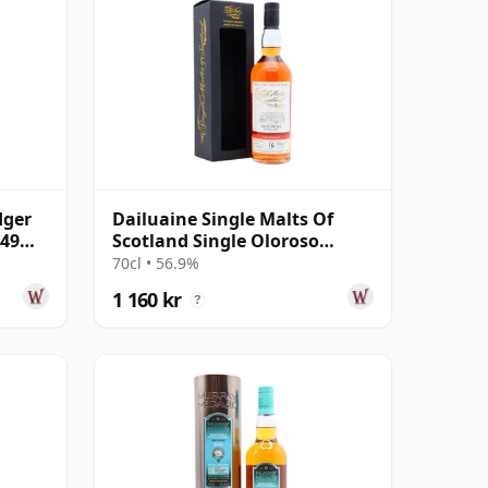
dger
Dailuaine Single Malts Of
149
Scotland Single Oloroso
Sherry Cas 2008 16 år gammal
70cl • 56.9%
1 160 kr
?