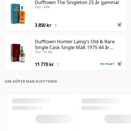
Dufftown The Singleton 25 år gammal
70cl • 43%
3 850 kr
?
Dufftown Hunter Laing's Old & Rare
Single Cask Single Malt 1975 44 år
70cl • 41.8%
gammal
11 770 kr
FRI FRAKT
?
VAR KÖPER MAN DUFFTOWN