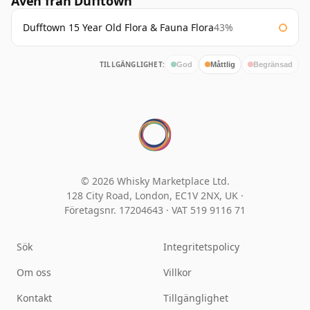
Även från Dufftown
Dufftown 15 Year Old Flora & Fauna Flora
43%
TILLGÄNGLIGHET:
God
Måttlig
Begränsad
© 2026 Whisky Marketplace Ltd.
128 City Road, London, EC1V 2NX, UK ·
Företagsnr. 17204643
·
VAT 519 9116 71
Sök
Integritetspolicy
Om oss
Villkor
Kontakt
Tillgänglighet