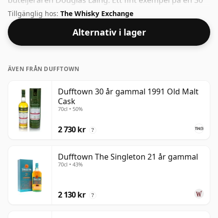
buteljeraren Douglas Laing. Ett fint exempel på en 30
år gammal Speyside whisky från Dufftown. Vid 50 %
Tillgänglig hos:
The Whisky Exchange
kan du säkert lägga till en droppe eller två anständigt
Alternativ i lager
vatten till denna whisky för att förbättra konsistensen
och öppna spriten.
ÄVEN FRÅN DUFFTOWN
Dufftown 30 år gammal 1991 Old Malt
Cask
70cl • 50%
2 730 kr
?
Dufftown The Singleton 21 år gammal
70cl • 43%
2 130 kr
?