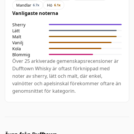
Mandlar
Hö
6.7x
6.1x
Vanligaste noterna
Sherry
Lätt
Malt
Vanilj
Kola
Blommig
Över 25 arkiverade gemenskapsrecensioner är
Dufftown Whisky är oftast förknippad med
noter av sherry, lätt och malt, där enkel,
valnötter och apelsinskal förekommer oftare än
genomsnittet för kategorin.