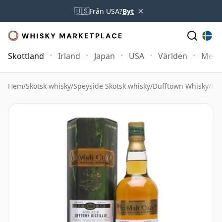
×
🇺🇸
Från USA?
Byt
Skottland
Irland
Japan
USA
Världen
Mer
Hem
/
Skotsk whisky
/
Speyside Skotsk whisky
/
Dufftown Whisky
/
Duf