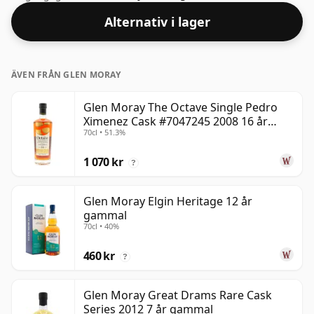
Scotch även om många single malts whisky buteljeras
Alternativ i lager
med högre styrkor nu för tiden. Flaskans storlek är
70cl.
ÄVEN FRÅN GLEN MORAY
Glen Moray The Octave Single Pedro
Ximenez Cask #7047245 2008 16 år
70cl • 51.3%
gammal
1 070 kr
?
Glen Moray Elgin Heritage 12 år
gammal
70cl • 40%
460 kr
?
Glen Moray Great Drams Rare Cask
Series 2012 7 år gammal