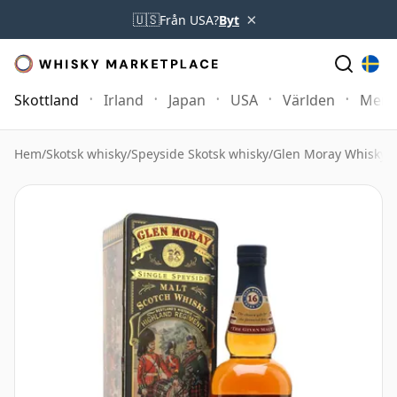
×
🇺🇸
Från USA?
Byt
Skottland
Irland
Japan
USA
Världen
Mer
Hem
/
Skotsk whisky
/
Speyside Skotsk whisky
/
Glen Moray Whisky
/