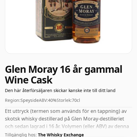
Glen Moray 16 år gammal
Wine Cask
Den här återförsäljaren skickar kanske inte till ditt land
Region:
Speyside
ABV:
40%
Storlek:
70cl
Ett uttryck (termen som används för en tappning) av
skotsk whisky destillerad på Glen Moray-destilleriet
och sedan lagrad i 16 år. Volymen (eller ABV) av denna
whisky är 40 procent, vilket är vanligt för blended
Tillgänglig hos:
The Whisky Exchange