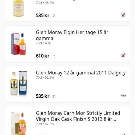
70cl • 48.2%
535 kr
?
Glen Moray Elgin Heritage 15 år
gammal
70cl • 40%
610 kr
?
Glen Moray 12 år gammal 2011 Dalgety
70cl • 52.5%
535 kr
?
Glen Moray Carn Mor Strictly Limited
Virgin Oak Cask Finish S 2013 8 år
70cl • 47.5%
gammal