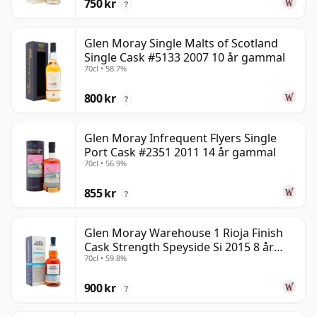
750 kr
?
Glen Moray Single Malts of Scotland
Single Cask #5133 2007 10 år gammal
70cl • 58.7%
800 kr
?
Glen Moray Infrequent Flyers Single
Port Cask #2351 2011 14 år gammal
70cl • 56.9%
855 kr
?
Glen Moray Warehouse 1 Rioja Finish
Cask Strength Speyside Si 2015 8 år
70cl • 59.8%
gammal
900 kr
?