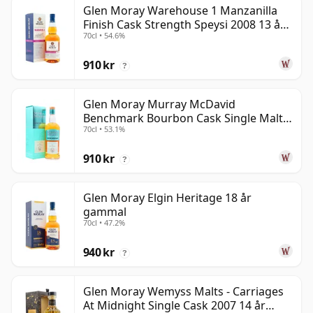
Glen Moray Warehouse 1 Manzanilla
Finish Cask Strength Speysi 2008 13 år
70cl • 54.6%
gammal
910 kr
?
Glen Moray Murray McDavid
Benchmark Bourbon Cask Single Malt
70cl • 53.1%
2007 17 år gammal
910 kr
?
Glen Moray Elgin Heritage 18 år
gammal
70cl • 47.2%
940 kr
?
Glen Moray Wemyss Malts - Carriages
At Midnight Single Cask 2007 14 år