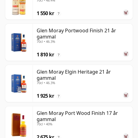
70cl • 48.4%
1 550 kr
?
Glen Moray Portwood Finish 21 år
gammal
70cl • 46.3%
1 810 kr
?
Glen Moray Elgin Heritage 21 år
gammal
70cl • 46.3%
1 925 kr
?
Glen Moray Port Wood Finish 17 år
gammal
70cl • 40%
2 675 kr
?