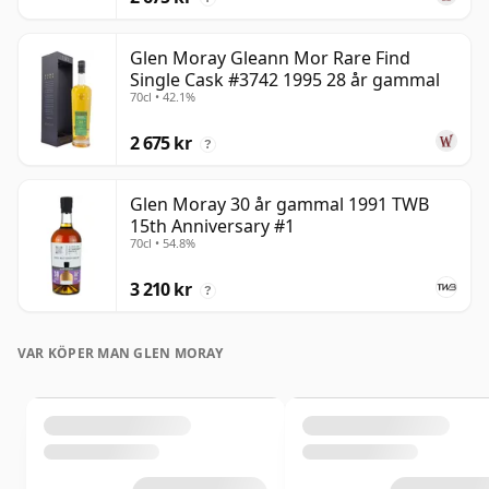
Glen Moray Gleann Mor Rare Find
Single Cask #3742 1995 28 år gammal
70cl • 42.1%
2 675 kr
?
Glen Moray 30 år gammal 1991 TWB
15th Anniversary #1
70cl • 54.8%
3 210 kr
?
VAR KÖPER MAN GLEN MORAY