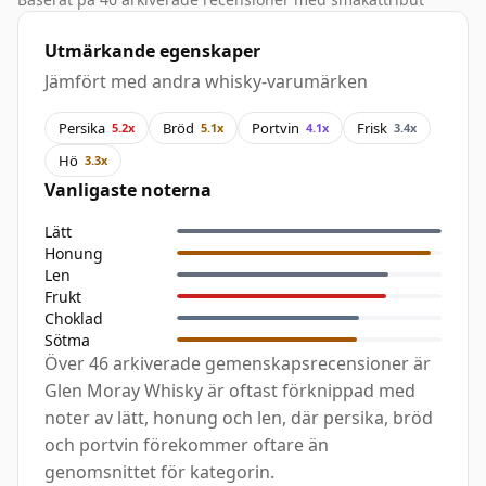
Utmärkande egenskaper
Jämfört med andra whisky-varumärken
Persika
Bröd
Portvin
Frisk
5.2x
5.1x
4.1x
3.4x
Hö
3.3x
Vanligaste noterna
Lätt
Honung
Len
Frukt
Choklad
Sötma
Över 46 arkiverade gemenskapsrecensioner är
Glen Moray Whisky är oftast förknippad med
noter av lätt, honung och len, där persika, bröd
och portvin förekommer oftare än
genomsnittet för kategorin.