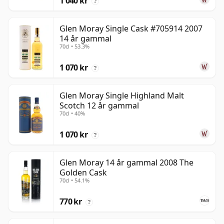
1 040 kr
?
Glen Moray Single Cask #705914 2007
14 år gammal
70cl • 53.3%
1 070 kr
?
Glen Moray Single Highland Malt
Scotch 12 år gammal
70cl • 40%
1 070 kr
?
Glen Moray 14 år gammal 2008 The
Golden Cask
70cl • 54.1%
770 kr
?