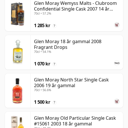
Glen Moray Wemyss Malts - Clubroom
Confidential Single Cask 2007 14 år
70cl • 57.2%
gammal
1 285 kr
?
Glen Moray 18 år gammal 2008
Fragrant Drops
70cl • 54.1%
1 070 kr
?
Glen Moray North Star Single Cask
2006 19 år gammal
70cl • 56.6%
1 500 kr
?
Glen Moray Old Particular Single Cask
#15061 2003 18 år gammal