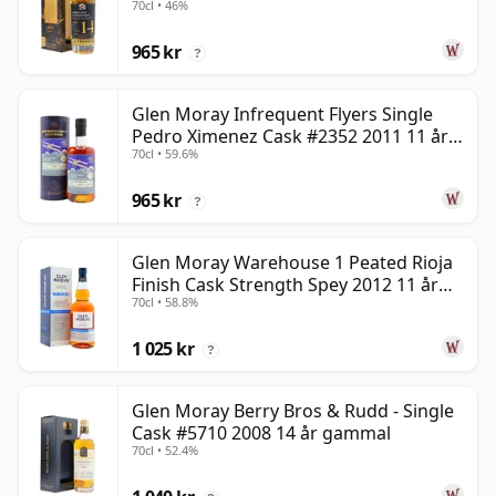
70cl • 46%
gammal
965 kr
?
Glen Moray Infrequent Flyers Single
Pedro Ximenez Cask #2352 2011 11 år
70cl • 59.6%
gammal
965 kr
?
Glen Moray Warehouse 1 Peated Rioja
Finish Cask Strength Spey 2012 11 år
70cl • 58.8%
gammal
1 025 kr
?
Glen Moray Berry Bros & Rudd - Single
Cask #5710 2008 14 år gammal
70cl • 52.4%