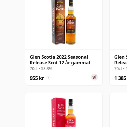
Glen Scotia 2022 Seasonal
Glen 
Release Scot 12 år gammal
Relea
70cl • 53.3%
70cl •
955 kr
1 385
?