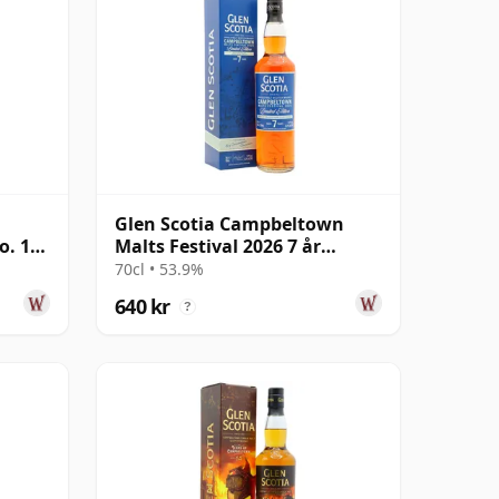
Glen Scotia Campbeltown
o. 1
Malts Festival 2026 7 år
gammal
70cl • 53.9%
640 kr
?