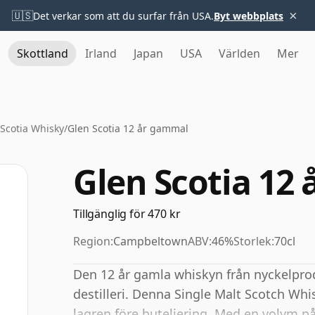
×
🇺🇸
Det verkar som att du surfar från USA.
Byt webbplats
Skottland
Irland
Japan
USA
Världen
Mer
Scotia Whisky
/
Glen Scotia 12 år gammal
Glen Scotia 12
Tillgänglig för 470 kr
Region:
Campbeltown
ABV:
46%
Storlek:
70cl
Den 12 år gamla whiskyn från nyckelpro
destilleri. Denna Single Malt Scotch Whis
lagren före buteljering. Med en volym 