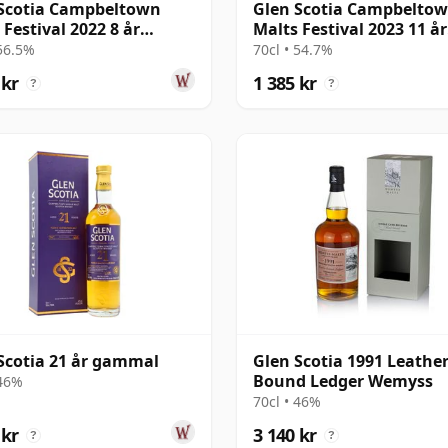
Scotia Campbeltown
Glen Scotia Campbelto
 Festival 2022 8 år
Malts Festival 2023 11 år
al
gammal
 56.5%
70cl • 54.7%
 kr
1 385 kr
?
?
Scotia 21 år gammal
Glen Scotia 1991 Leathe
Bound Ledger Wemyss
 46%
70cl • 46%
 kr
3 140 kr
?
?