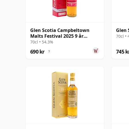
Glen Scotia Campbeltown
Glen 
Malts Festival 2025 9 år
70cl •
gammal
70cl • 54.3%
690 kr
745 k
?