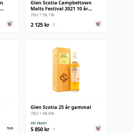
wn
Glen Scotia Campbeltown
Malts Festival 2021 10 år
gammal
70cl • 56.1%
2 125 kr
?
r
Glen Scotia 25 år gammal
70cl • 48.8%
FRI FRAKT
5 850 kr
?