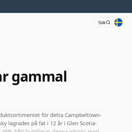
Sök
 år gammal
duktsortimentet för detta Campbeltown-
ky lagrades på fat i 12 år i Glen Scotia-
på 46% ABV buteljeras denna whisky med