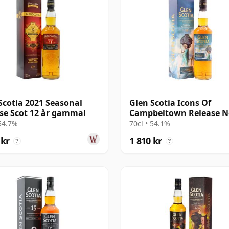
Scotia 2021 Seasonal
Glen Scotia Icons Of
se Scot 12 år gammal
Campbeltown Release N
12 år gammal
 54.7%
70cl • 54.1%
 kr
1 810 kr
?
?