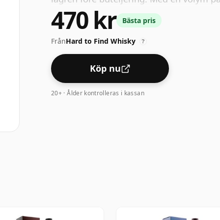
470 kr
optimal drickstyrka. Avnjuts rent eller 
Bästa pris
Från
Hard to Find Whisky
?
Köp nu
20+ · Ålder kontrolleras i kassan