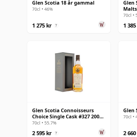
Glen Scotia 18 år gammal
Glen 
Malts
70cl • 46%
gamm
70cl •
1 275 kr
1 385
?
Glen Scotia Connoisseurs
Glen 
Choice Single Cask #327 2000
70cl •
24 år gammal
70cl • 55.7%
2 595 kr
2 660
?