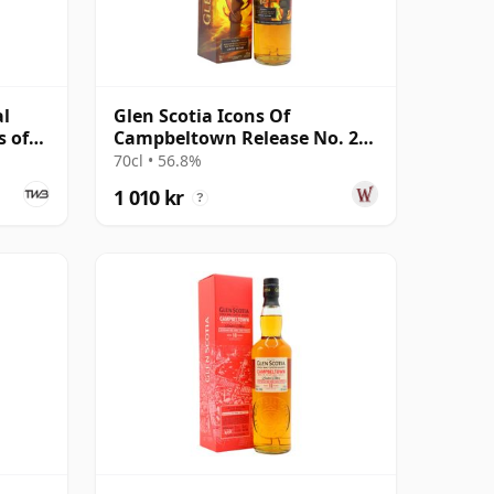
al
Glen Scotia Icons Of
s of
Campbeltown Release No. 2
14 år gammal
70cl • 56.8%
1 010 kr
?