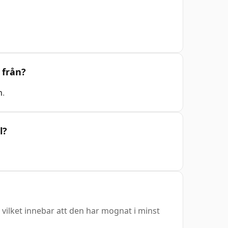
 från?
n
.
l?
 vilket innebar att den har mognat i minst