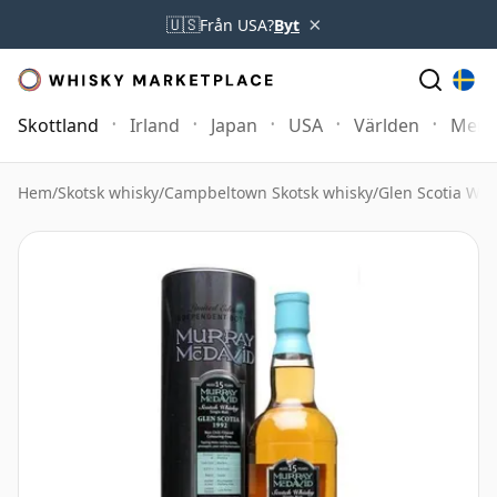
×
🇺🇸
Från USA?
Byt
Skottland
Irland
Japan
USA
Världen
Mer
Hem
/
Skotsk whisky
/
Campbeltown Skotsk whisky
/
Glen Scotia Whi