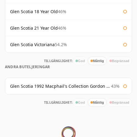
Glen Scotia 18 Year Old
46%
Glen Scotia 21 Year Old
46%
Glen Scotia Victoriana
54.2%
TILLGÄNGLIGHET:
God
Måttlig
Begränsad
ANDRA BUTELJERINGAR
Glen Scotia 1992 Macphail's Collection Gordon & Macphail
43%
TILLGÄNGLIGHET:
God
Måttlig
Begränsad