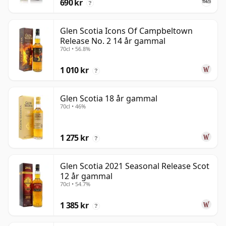
690 kr
?
Glen Scotia Icons Of Campbeltown
Release No. 2 14 år gammal
70cl • 56.8%
1 010 kr
?
Glen Scotia 18 år gammal
70cl • 46%
1 275 kr
?
Glen Scotia 2021 Seasonal Release Scot
12 år gammal
70cl • 54.7%
1 385 kr
?