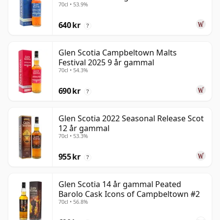
70cl • 53.9%
640 kr
?
Glen Scotia Campbeltown Malts
Festival 2025 9 år gammal
70cl • 54.3%
690 kr
?
Glen Scotia 2022 Seasonal Release Scot
12 år gammal
70cl • 53.3%
955 kr
?
Glen Scotia 14 år gammal Peated
Barolo Cask Icons of Campbeltown #2
70cl • 56.8%