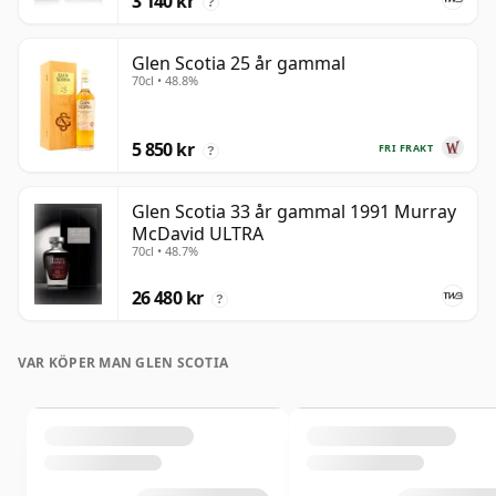
3 140 kr
?
Glen Scotia 25 år gammal
70cl • 48.8%
5 850 kr
FRI FRAKT
?
Glen Scotia 33 år gammal 1991 Murray
McDavid ULTRA
70cl • 48.7%
26 480 kr
?
VAR KÖPER MAN GLEN SCOTIA