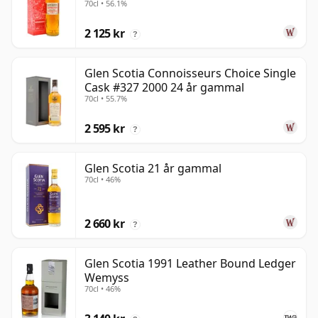
70cl • 56.1%
2 125 kr
?
Glen Scotia Connoisseurs Choice Single
Cask #327 2000 24 år gammal
70cl • 55.7%
2 595 kr
?
Glen Scotia 21 år gammal
70cl • 46%
2 660 kr
?
Glen Scotia 1991 Leather Bound Ledger
Wemyss
70cl • 46%