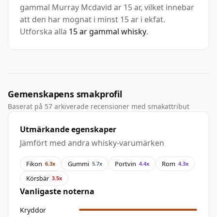
gammal Murray Mcdavid ar 15 ar, vilket innebar
att den har mognat i minst 15 ar i ekfat.
Utforska alla
15 ar gammal whisky
.
Gemenskapens smakprofil
Baserat på 57 arkiverade recensioner med smakattribut
Utmärkande egenskaper
Jämfört med andra whisky-varumärken
Fikon
Gummi
Portvin
Rom
6.3x
5.7x
4.4x
4.3x
Körsbär
3.5x
Vanligaste noterna
Kryddor