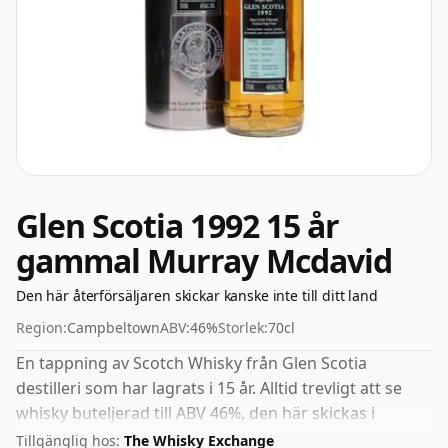
Glen Scotia 1992 15 år
gammal Murray Mcdavid
Den här återförsäljaren skickar kanske inte till ditt land
Region:
Campbeltown
ABV:
46%
Storlek:
70cl
En tappning av Scotch Whisky från Glen Scotia
destilleri som har lagrats i 15 år. Alltid trevligt att se
whisky buteljerad till ABV 46%, den här skickas i
normal storlek på 70cl.
Tillgänglig hos:
The Whisky Exchange