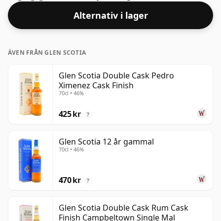
eller med en droppe vatten.
Alternativ i lager
ÄVEN FRÅN GLEN SCOTIA
Glen Scotia Double Cask Pedro
Ximenez Cask Finish
70cl • 46%
425 kr
?
Glen Scotia 12 år gammal
70cl • 46%
470 kr
?
Glen Scotia Double Cask Rum Cask
Finish Campbeltown Single Mal