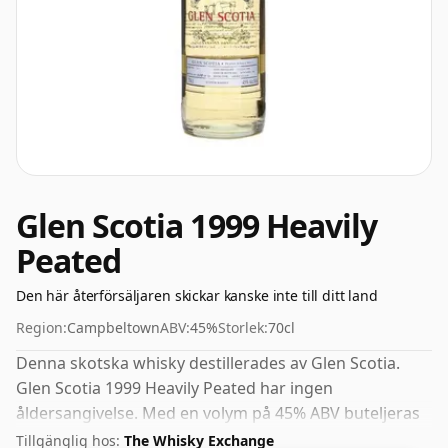
Glen Scotia 1999 Heavily
Peated
Den här återförsäljaren skickar kanske inte till ditt land
Region:
Campbeltown
ABV:
45%
Storlek:
70cl
Denna skotska whisky destillerades av Glen Scotia.
Glen Scotia 1999 Heavily Peated har ingen
åldersangivelse. Med en volym på 45% ABV buteljeras
denna whisky med optimal drickstyrka. Avnjuts rent
Tillgänglig hos:
The Whisky Exchange