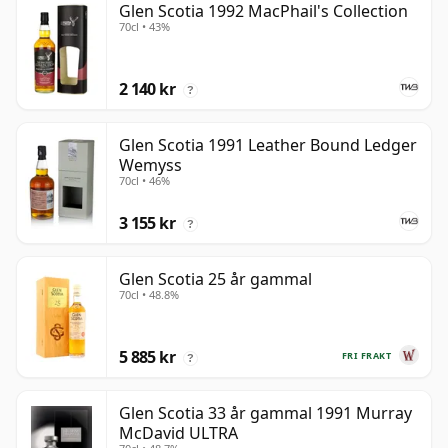
Glen Scotia 1992 MacPhail's Collection
70cl • 43%
2 140 kr
?
Glen Scotia 1991 Leather Bound Ledger
Wemyss
70cl • 46%
3 155 kr
?
Glen Scotia 25 år gammal
70cl • 48.8%
5 885 kr
FRI FRAKT
?
Glen Scotia 33 år gammal 1991 Murray
McDavid ULTRA