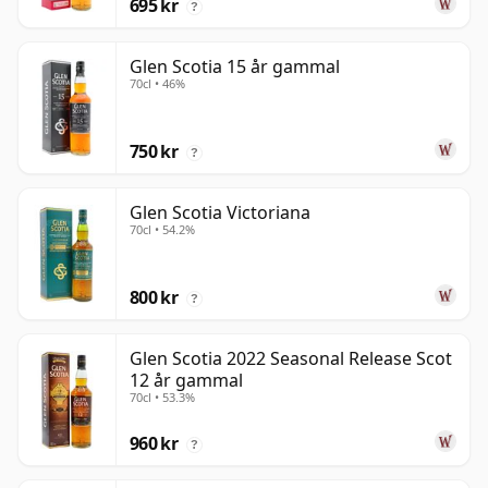
695 kr
?
Glen Scotia 15 år gammal
70cl • 46%
750 kr
?
Glen Scotia Victoriana
70cl • 54.2%
800 kr
?
Glen Scotia 2022 Seasonal Release Scot
12 år gammal
70cl • 53.3%
960 kr
?