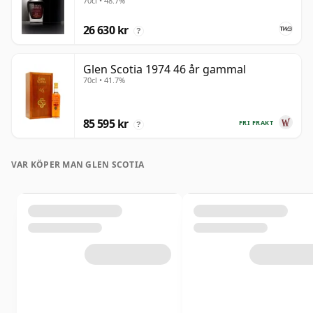
70cl • 48.7%
26 630 kr
?
Glen Scotia 1974 46 år gammal
70cl • 41.7%
85 595 kr
FRI FRAKT
?
VAR KÖPER MAN GLEN SCOTIA