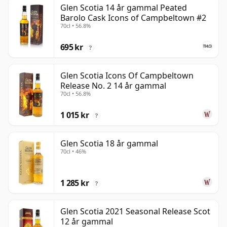
Glen Scotia 14 år gammal Peated
Barolo Cask Icons of Campbeltown #2
70cl • 56.8%
695 kr
?
Glen Scotia Icons Of Campbeltown
Release No. 2 14 år gammal
70cl • 56.8%
1 015 kr
?
Glen Scotia 18 år gammal
70cl • 46%
1 285 kr
?
Glen Scotia 2021 Seasonal Release Scot
12 år gammal