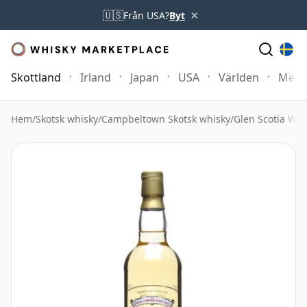
×
🇺🇸
Från USA?
Byt
Skottland
Irland
Japan
USA
Världen
Mer
Hem
/
Skotsk whisky
/
Campbeltown Skotsk whisky
/
Glen Scotia Whi