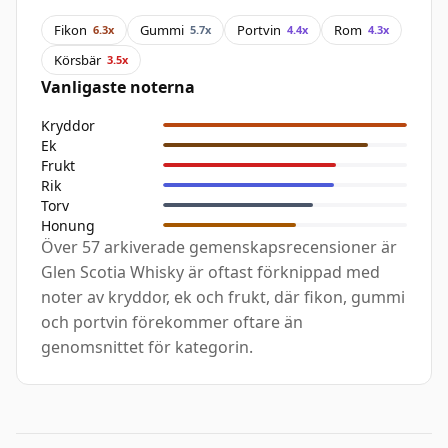
Fikon
Gummi
Portvin
Rom
6.3x
5.7x
4.4x
4.3x
Körsbär
3.5x
Vanligaste noterna
Kryddor
Ek
Frukt
Rik
Torv
Honung
Över 57 arkiverade gemenskapsrecensioner är
Glen Scotia Whisky är oftast förknippad med
noter av kryddor, ek och frukt, där fikon, gummi
och portvin förekommer oftare än
genomsnittet för kategorin.