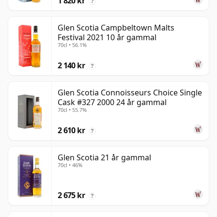
1 820 kr
?
Glen Scotia Campbeltown Malts
Festival 2021 10 år gammal
70cl • 56.1%
2 140 kr
?
Glen Scotia Connoisseurs Choice Single
Cask #327 2000 24 år gammal
70cl • 55.7%
2 610 kr
?
Glen Scotia 21 år gammal
70cl • 46%
2 675 kr
?