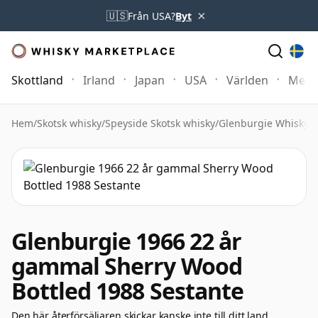
×
🇺🇸
Från USA?
Byt
Skottland
Irland
Japan
USA
Världen
Mer
Hem
/
Skotsk whisky
/
Speyside Skotsk whisky
/
Glenburgie Whisky
/
G
Glenburgie 1966 22 år
gammal Sherry Wood
Bottled 1988 Sestante
Den här återförsäljaren skickar kanske inte till ditt land