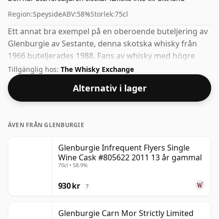
Region:
Speyside
ABV:
58%
Storlek:
75cl
Ett annat bra exempel på en oberoende buteljering av
Glenburgie av Sestante, denna skotska whisky från
1966 buteljerades 1988. Fans av whisky med högre
styrka kommer inte att bli besvikna över denna
Tillgänglig hos:
The Whisky Exchange
buteljering som har 58 % ABV.
Alternativ i lager
ÄVEN FRÅN GLENBURGIE
Glenburgie Infrequent Flyers Single
Wine Cask #805622 2011 13 år gammal
70cl • 58.9%
930 kr
?
Glenburgie Carn Mor Strictly Limited