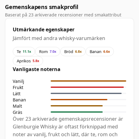
Gemenskapens smakprofil
Baserat på 23 arkiverade recensioner med smakattribut
Utmärkande egenskaper
Jämfört med andra whisky-varumärken
Te
Rom
Bröd
Banan
11.1x
7.0x
6.8x
6.6x
Aprikos
5.8x
Vanligaste noterna
Vanilj
Frukt
Lätt
Banan
Malt
Gräs
Över 23 arkiverade gemenskapsrecensioner är
Glenburgie Whisky är oftast förknippad med
noter av vanilj, frukt och lätt, där te, rom och