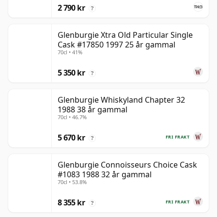
2 790 kr
?
Glenburgie Xtra Old Particular Single
Cask #17850 1997 25 år gammal
70cl • 41%
5 350 kr
?
Glenburgie Whiskyland Chapter 32
1988 38 år gammal
70cl • 46.7%
5 670 kr
FRI FRAKT
?
Glenburgie Connoisseurs Choice Cask
#1083 1988 32 år gammal
70cl • 53.8%
8 355 kr
FRI FRAKT
?