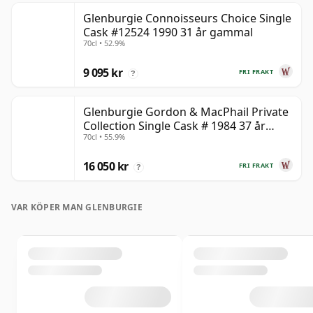
Glenburgie Connoisseurs Choice Single
Cask #12524 1990 31 år gammal
70cl • 52.9%
9 095 kr
FRI FRAKT
?
Glenburgie Gordon & MacPhail Private
Collection Single Cask # 1984 37 år
70cl • 55.9%
gammal
16 050 kr
FRI FRAKT
?
VAR KÖPER MAN GLENBURGIE