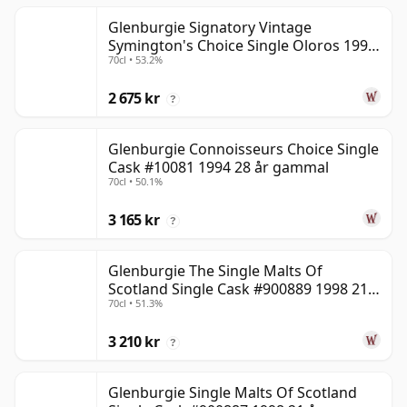
Glenburgie Signatory Vintage
Symington's Choice Single Oloros 1995
70cl • 53.2%
30 år gammal
2 675 kr
?
Glenburgie Connoisseurs Choice Single
Cask #10081 1994 28 år gammal
70cl • 50.1%
3 165 kr
?
Glenburgie The Single Malts Of
Scotland Single Cask #900889 1998 21
70cl • 51.3%
år gammal
3 210 kr
?
Glenburgie Single Malts Of Scotland