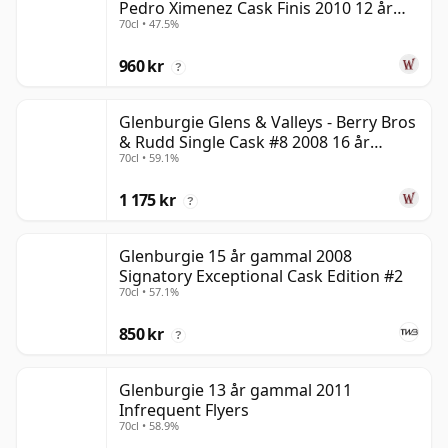
Pedro Ximenez Cask Finis 2010 12 år
70cl • 47.5%
gammal
960 kr
?
Glenburgie Glens & Valleys - Berry Bros
& Rudd Single Cask #8 2008 16 år
70cl • 59.1%
gammal
1 175 kr
?
Glenburgie 15 år gammal 2008
Signatory Exceptional Cask Edition #2
70cl • 57.1%
850 kr
?
Glenburgie 13 år gammal 2011
Infrequent Flyers
70cl • 58.9%