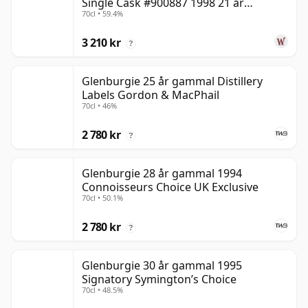
Single Cask #900887 1998 21 år
70cl • 59.4%
gammal
3 210 kr
?
Glenburgie 25 år gammal Distillery
Labels Gordon & MacPhail
70cl • 46%
2 780 kr
?
Glenburgie 28 år gammal 1994
Connoisseurs Choice UK Exclusive
70cl • 50.1%
2 780 kr
?
Glenburgie 30 år gammal 1995
Signatory Symington’s Choice
70cl • 48.5%