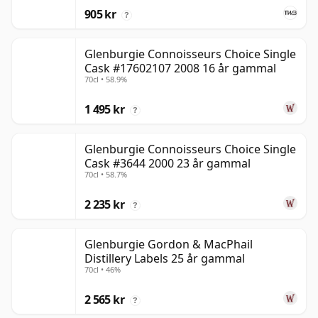
905 kr
?
Glenburgie Connoisseurs Choice Single
Cask #17602107 2008 16 år gammal
70cl • 58.9%
1 495 kr
?
Glenburgie Connoisseurs Choice Single
Cask #3644 2000 23 år gammal
70cl • 58.7%
2 235 kr
?
Glenburgie Gordon & MacPhail
Distillery Labels 25 år gammal
70cl • 46%
2 565 kr
?