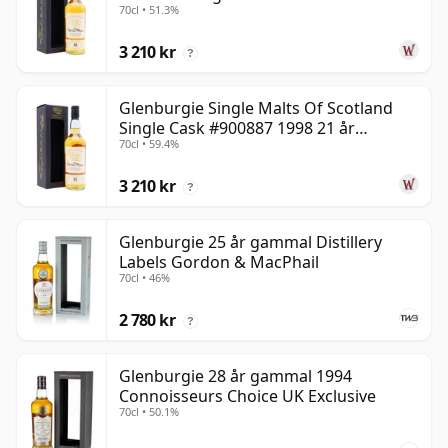
70cl • 51.3%
år gammal
3 210 kr
?
Glenburgie Single Malts Of Scotland
Single Cask #900887 1998 21 år
70cl • 59.4%
gammal
3 210 kr
?
Glenburgie 25 år gammal Distillery
Labels Gordon & MacPhail
70cl • 46%
2 780 kr
?
Glenburgie 28 år gammal 1994
Connoisseurs Choice UK Exclusive
70cl • 50.1%