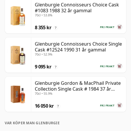
Glenburgie Connoisseurs Choice Cask
#1083 1988 32 år gammal
70cl • 53.8%
8 355 kr
FRI FRAKT
?
Glenburgie Connoisseurs Choice Single
Cask #12524 1990 31 år gammal
70cl • 52.9%
9 095 kr
FRI FRAKT
?
Glenburgie Gordon & MacPhail Private
Collection Single Cask # 1984 37 år
70cl • 55.9%
gammal
16 050 kr
FRI FRAKT
?
VAR KÖPER MAN GLENBURGIE