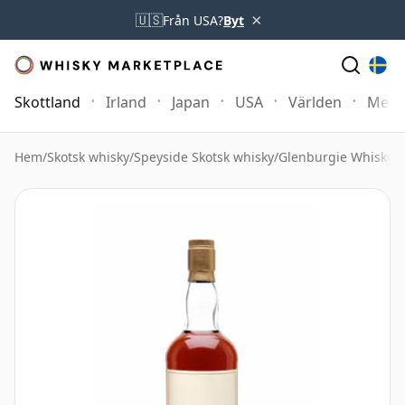
×
🇺🇸
Från USA?
Byt
Skottland
Irland
Japan
USA
Världen
Mer
Hem
/
Skotsk whisky
/
Speyside Skotsk whisky
/
Glenburgie Whisky
/
G