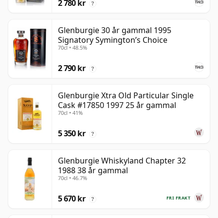
2 780 kr
?
Glenburgie 30 år gammal 1995
Signatory Symington’s Choice
70cl • 48.5%
2 790 kr
?
Glenburgie Xtra Old Particular Single
Cask #17850 1997 25 år gammal
70cl • 41%
5 350 kr
?
Glenburgie Whiskyland Chapter 32
1988 38 år gammal
70cl • 46.7%
5 670 kr
FRI FRAKT
?