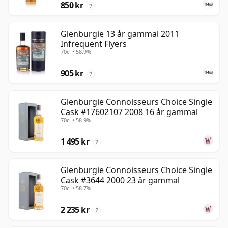
850 kr
?
Glenburgie 13 år gammal 2011
Infrequent Flyers
70cl • 58.9%
905 kr
?
Glenburgie Connoisseurs Choice Single
Cask #17602107 2008 16 år gammal
70cl • 58.9%
1 495 kr
?
Glenburgie Connoisseurs Choice Single
Cask #3644 2000 23 år gammal
70cl • 58.7%
2 235 kr
?