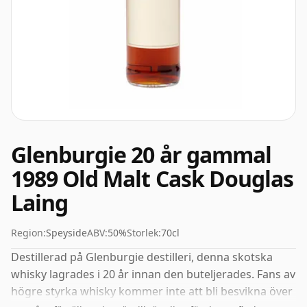
Glenburgie 20 år gammal
1989 Old Malt Cask Douglas
Laing
Region:
Speyside
ABV:
50%
Storlek:
70cl
Destillerad på Glenburgie destilleri, denna skotska
whisky lagrades i 20 år innan den buteljerades. Fans av
högre styrka whisky kommer inte att bli besvikna över