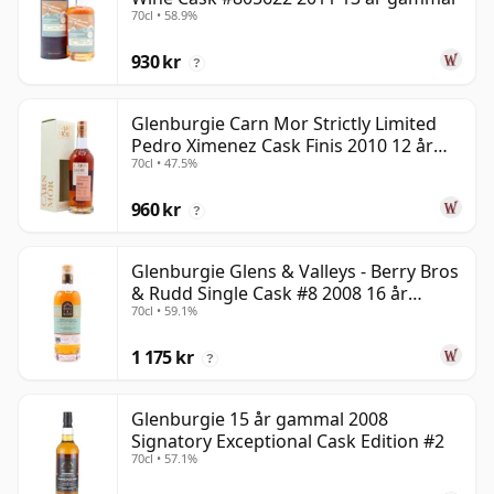
70cl • 58.9%
930 kr
?
Glenburgie Carn Mor Strictly Limited
Pedro Ximenez Cask Finis 2010 12 år
70cl • 47.5%
gammal
960 kr
?
Glenburgie Glens & Valleys - Berry Bros
& Rudd Single Cask #8 2008 16 år
70cl • 59.1%
gammal
1 175 kr
?
Glenburgie 15 år gammal 2008
Signatory Exceptional Cask Edition #2
70cl • 57.1%