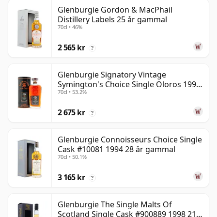
Glenburgie Gordon & MacPhail
Distillery Labels 25 år gammal
70cl • 46%
2 565 kr
?
Glenburgie Signatory Vintage
Symington's Choice Single Oloros 1995
70cl • 53.2%
30 år gammal
2 675 kr
?
Glenburgie Connoisseurs Choice Single
Cask #10081 1994 28 år gammal
70cl • 50.1%
3 165 kr
?
Glenburgie The Single Malts Of
Scotland Single Cask #900889 1998 21