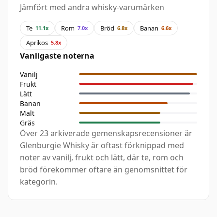
Jämfört med andra whisky-varumärken
Te
Rom
Bröd
Banan
11.1x
7.0x
6.8x
6.6x
Aprikos
5.8x
Vanligaste noterna
Vanilj
Frukt
Lätt
Banan
Malt
Gräs
Över 23 arkiverade gemenskapsrecensioner är
Glenburgie Whisky är oftast förknippad med
noter av vanilj, frukt och lätt, där te, rom och
bröd förekommer oftare än genomsnittet för
kategorin.