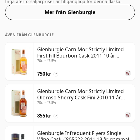
denna buteljering som kommer på 50 % ABV.
Inga återförsäljarpriser är tillgängliga för denna flaska.
Mer från Glenburgie
ÄVEN FRÅN GLENBURGIE
Glenburgie Carn Mor Strictly Limited
First Fill Bourbon Cask 2011 10 år
70cl • 47.5%
gammal
750 kr
?
Glenburgie Carn Mor Strictly Limited
Oloroso Sherry Cask Fini 2010 11 år
70cl • 47.5%
gammal
855 kr
?
Glenburgie Infrequent Flyers Single
Wine Cask #805622 2011 13 år gammal