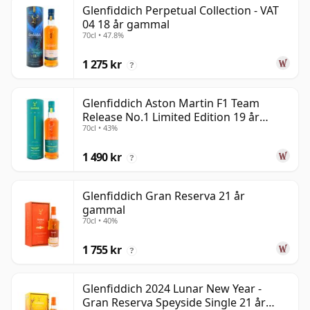
Glenfiddich Perpetual Collection - VAT
04 18 år gammal
70cl • 47.8%
1 275 kr
?
Glenfiddich Aston Martin F1 Team
Release No.1 Limited Edition 19 år
70cl • 43%
gammal
1 490 kr
?
Glenfiddich Gran Reserva 21 år
gammal
70cl • 40%
1 755 kr
?
Glenfiddich 2024 Lunar New Year -
Gran Reserva Speyside Single 21 år