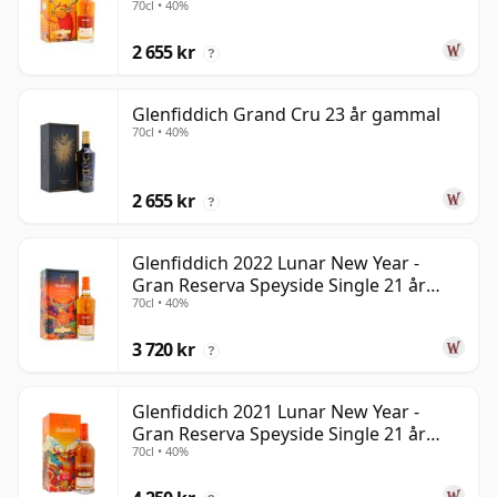
70cl • 40%
gammal
2 655 kr
?
Glenfiddich Grand Cru 23 år gammal
70cl • 40%
2 655 kr
?
Glenfiddich 2022 Lunar New Year -
Gran Reserva Speyside Single 21 år
70cl • 40%
gammal
3 720 kr
?
Glenfiddich 2021 Lunar New Year -
Gran Reserva Speyside Single 21 år
70cl • 40%
gammal