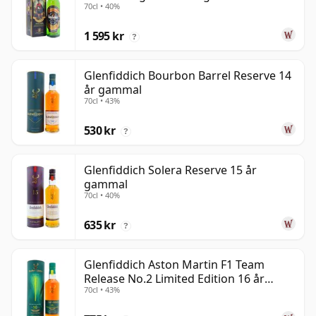
70cl • 40%
gammal
1 595 kr
?
Glenfiddich Bourbon Barrel Reserve 14
år gammal
70cl • 43%
530 kr
?
Glenfiddich Solera Reserve 15 år
gammal
70cl • 40%
635 kr
?
Glenfiddich Aston Martin F1 Team
Release No.2 Limited Edition 16 år
70cl • 43%
gammal