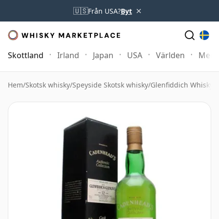
×
🇺🇸
Från USA?
Byt
Skottland
Irland
Japan
USA
Världen
Mer
Hem
/
Skotsk whisky
/
Speyside Skotsk whisky
/
Glenfiddich Whisky
/