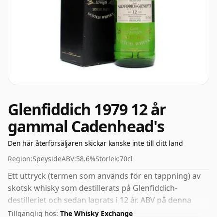
Glenfiddich 1979 12 år
gammal Cadenhead's
Den här återförsäljaren skickar kanske inte till ditt land
Region:
Speyside
ABV:
58.6%
Storlek:
70cl
Ett uttryck (termen som används för en tappning) av
skotsk whisky som destillerats på Glenfiddich-
destilleriet och sedan lagrats i 12 år. ABV på denna
whisky är glädjande 58,6%.
Tillgänglig hos:
The Whisky Exchange