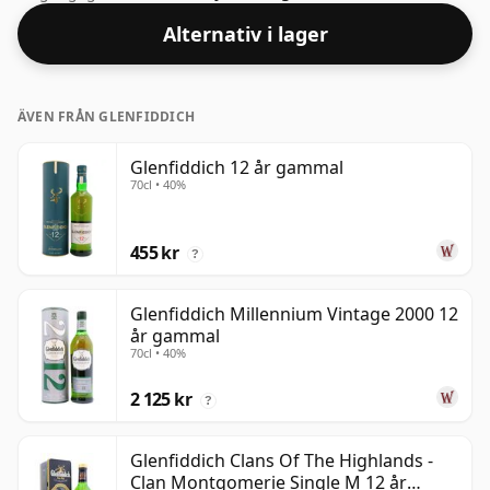
Alternativ i lager
ÄVEN FRÅN GLENFIDDICH
Glenfiddich 12 år gammal
70cl • 40%
455 kr
?
Glenfiddich Millennium Vintage 2000 12
år gammal
70cl • 40%
2 125 kr
?
Glenfiddich Clans Of The Highlands -
Clan Montgomerie Single M 12 år