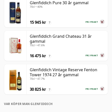
Glenfiddich Pure 30 år gammal
70cl • 40%
15 945 kr
FRI FRAKT
?
Glenfiddich Grand Chateau 31 år
gammal
70cl • 47.6%
16 475 kr
FRI FRAKT
?
Glenfiddich Vintage Reserve Fenton
Tower 1974 27 år gammal
70cl • 47.7%
30 825 kr
FRI FRAKT
?
VAR KÖPER MAN GLENFIDDICH