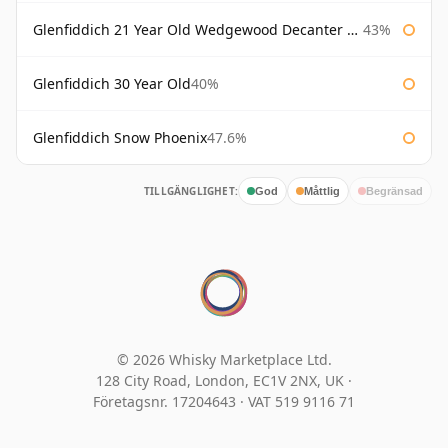
Glenfiddich 21 Year Old Wedgewood Decanter 75cl
43%
Glenfiddich 30 Year Old
40%
Glenfiddich Snow Phoenix
47.6%
TILLGÄNGLIGHET:
God
Måttlig
Begränsad
© 2026 Whisky Marketplace Ltd.
128 City Road, London, EC1V 2NX, UK ·
Företagsnr. 17204643
·
VAT 519 9116 71