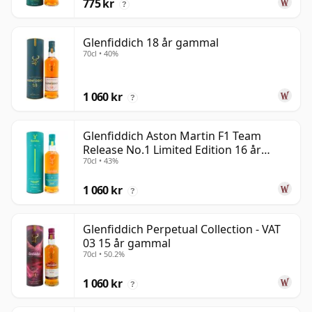
775 kr
?
Glenfiddich 18 år gammal
70cl • 40%
1 060 kr
?
Glenfiddich Aston Martin F1 Team
Release No.1 Limited Edition 16 år
70cl • 43%
gammal
1 060 kr
?
Glenfiddich Perpetual Collection - VAT
03 15 år gammal
70cl • 50.2%
1 060 kr
?