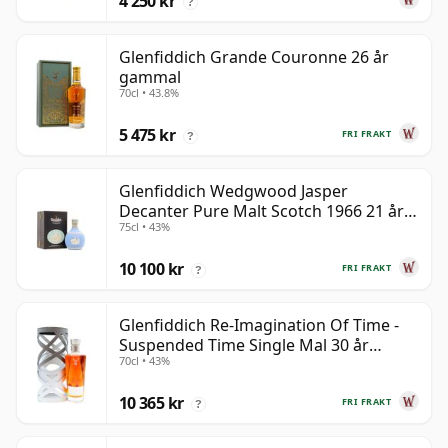
4 250 kr
?
Glenfiddich Grande Couronne 26 år
gammal
70cl • 43.8%
5 475 kr
FRI FRAKT
?
Glenfiddich Wedgwood Jasper
Decanter Pure Malt Scotch 1966 21 år
75cl • 43%
gammal
10 100 kr
FRI FRAKT
?
Glenfiddich Re-Imagination Of Time -
Suspended Time Single Mal 30 år
70cl • 43%
gammal
10 365 kr
FRI FRAKT
?