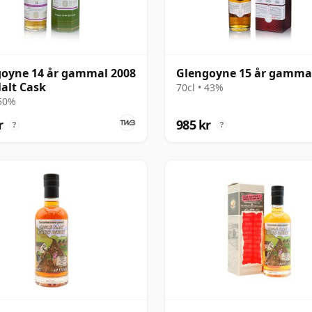
oyne 14 år gammal 2008
Glengoyne 15 år gamma
alt Cask
70cl • 43%
 50%
r
985 kr
?
?