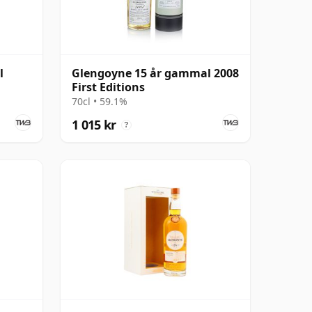
l
Glengoyne 15 år gammal 2008
First Editions
70cl • 59.1%
1 015 kr
?