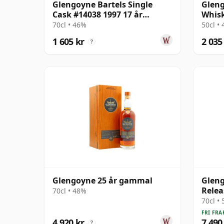
Glengoyne Bartels Single
Gleng
Cask #14038 1997 17 år
Whis
gammal
Singl
70cl • 46%
50cl •
1 605 kr
2 035
?
Glengoyne 25 år gammal
Gleng
Relea
70cl • 48%
1984 
70cl •
FRI FRA
4 920 kr
7 490
?