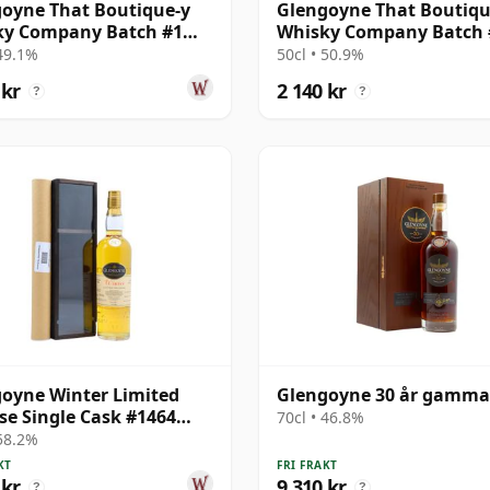
oyne That Boutique-y
Glengoyne That Boutiqu
ky Company Batch #1
Whisky Company Batch 
e Mal 2001 17 år gammal
Single Mal 1999 19 år g
 49.1%
50cl • 50.9%
 kr
2 140 kr
?
?
oyne Winter Limited
Glengoyne 30 år gamma
se Single Cask #1464
70cl • 46.8%
19 år gammal
 58.2%
KT
FRI FRAKT
 kr
9 310 kr
?
?