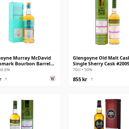
goyne Murray McDavid
Glengoyne Old Malt Cas
hmark Bourbon Barrel
Single Sherry Cask #200
e Mal 2014 11 år gammal
2008 14 år gammal
 56.6%
70cl • 50%
r
855 kr
?
?