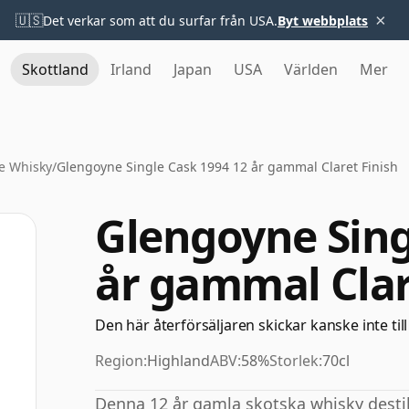
×
🇺🇸
Det verkar som att du surfar från USA.
Byt webbplats
Skottland
Irland
Japan
USA
Världen
Mer
e Whisky
/
Glengoyne Single Cask 1994 12 år gammal Claret Finish
Glengoyne Sing
år gammal Clar
Den här återförsäljaren skickar kanske inte till
Region:
Highland
ABV:
58%
Storlek:
70cl
Denna 12 år gamla skotska whisky desti