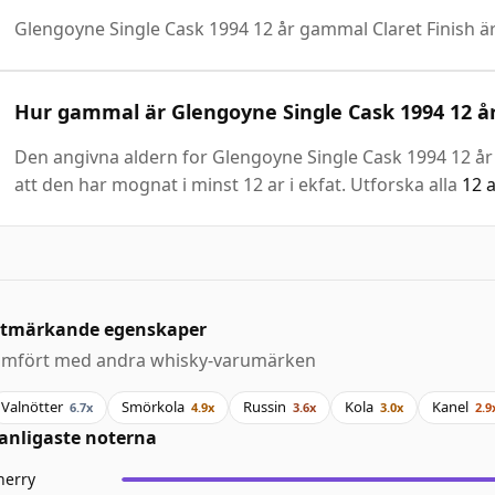
Glengoyne Single Cask 1994 12 år gammal Claret Finish ä
Hur gammal är Glengoyne Single Cask 1994 12 år
Den angivna aldern for Glengoyne Single Cask 1994 12 år g
att den har mognat i minst 12 ar i ekfat. Utforska alla
12 
tmärkande egenskaper
ämfört med andra whisky-varumärken
Valnötter
Smörkola
Russin
Kola
Kanel
6.7x
4.9x
3.6x
3.0x
2.9
anligaste noterna
herry