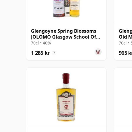
Glengoyne Spring Blossoms
Gleng
JOLOMO Glasgow School Of
Old M
Art Hig 10 år gammal
70cl • 40%
70cl •
1 285 kr
965 k
?