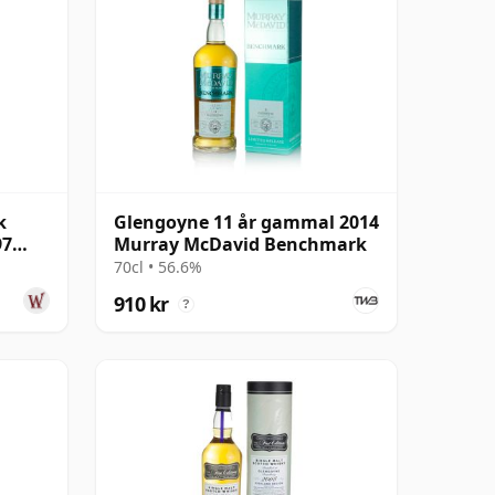
k
Glengoyne 11 år gammal 2014
97
Murray McDavid Benchmark
70cl • 56.6%
910 kr
?