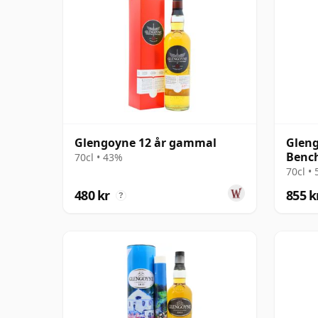
Glengoyne 12 år gammal
Glen
Benc
70cl • 43%
Singl
70cl •
480 kr
855 k
?