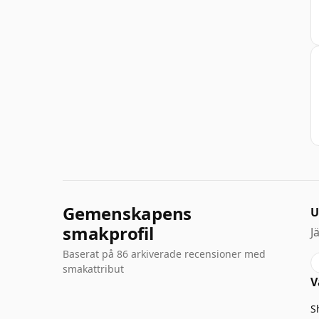
Gemenskapens
U
smakprofil
J
Baserat på 86 arkiverade recensioner med
smakattribut
V
S