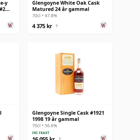
e-y
Glengoyne White Oak Cask
#2
Matured 24 år gammal
ammal
70cl • 47.8%
4 375 kr
?
l
Glengoyne Single Cask #1921
1998 19 år gammal
70cl • 56.6%
FRI FRAKT
16 055 kr
?