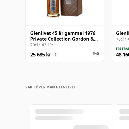
Glenlivet 45 år gammal 1976
Glenl
Private Collection Gordon &
70cl •
MacPhail
70cl • 43.1%
FRI FRA
25 685 kr
48 16
?
VAR KÖPER MAN GLENLIVET