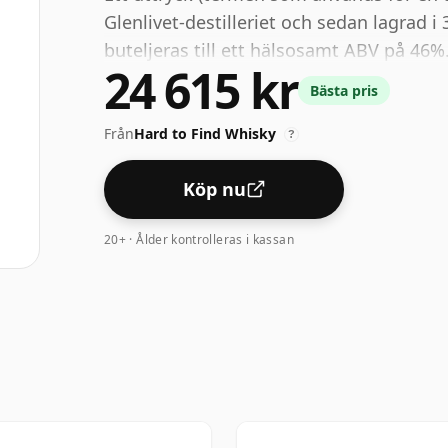
Glenlivet-destilleriet och sedan lagrad i
buteljeras till ett hälsosamt ABV på 46%
24 615 kr
Bästa pris
Från
Hard to Find Whisky
?
Köp nu
20+ · Ålder kontrolleras i kassan