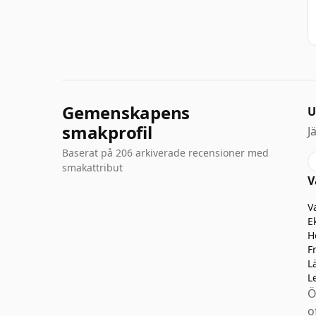
Gemenskapens
U
smakprofil
J
Baserat på 206 arkiverade recensioner med
smakattribut
V
V
E
H
F
L
L
Ö
o