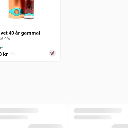
ivet 40 år gammal
 46.9%
KT
0 kr
?