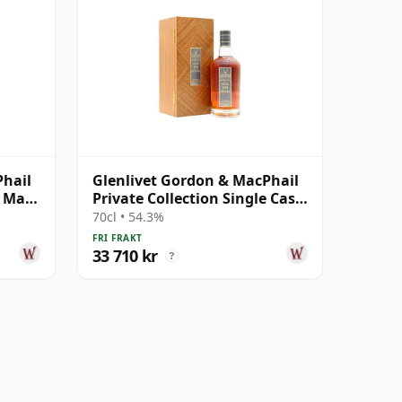
Phail
Glenlivet Gordon & MacPhail
e Malt
Private Collection Single Cask
# 1978 43 år gammal
70cl • 54.3%
FRI FRAKT
33 710 kr
?