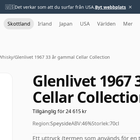
×
🇺🇸
Det verkar som att du surfar från USA.
Byt webbplats
Skottland
Irland
Japan
USA
Världen
Mer
 Whisky
/
Glenlivet 1967 33 år gammal Cellar Collection
Glenlivet 1967
Cellar Collecti
Tillgänglig för 24 615 kr
Region:
Speyside
ABV:
46%
Storlek:
70cl
Ett uttryck (termen som används för en 