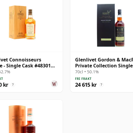
ivet Connoisseurs
Glenlivet Gordon & Mac
e - Single Cask #48301
Private Collection Singl
34 år gammal
S 1974 36 år gammal
 52.7%
70cl • 50.1%
KT
FRI FRAKT
0 kr
24 615 kr
?
?