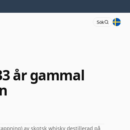
Sök
 33 år gammal
on
tappning) av skotsk whisky destillerad på