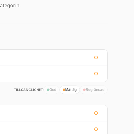
ategorin.
TILLGÄNGLIGHET:
God
Måttlig
Begränsad