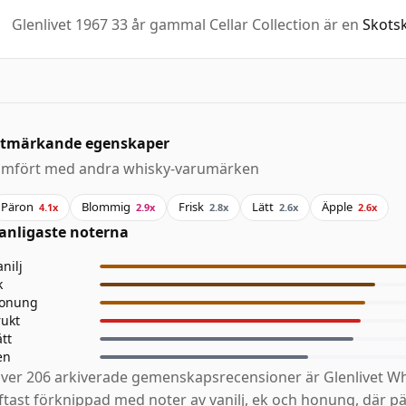
Glenlivet 1967 33 år gammal Cellar Collection är en
Skotsk
tmärkande egenskaper
ämfört med andra whisky-varumärken
Päron
Blommig
Frisk
Lätt
Äpple
4.1x
2.9x
2.8x
2.6x
2.6x
anligaste noterna
anilj
k
onung
rukt
ätt
en
ver 206 arkiverade gemenskapsrecensioner är Glenlivet Wh
ftast förknippad med noter av vanilj, ek och honung, där p