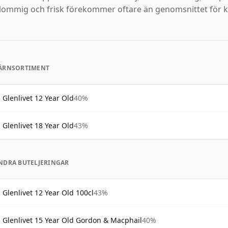
lommig och frisk förekommer oftare än genomsnittet för k
ÄRNSORTIMENT
Glenlivet 12 Year Old
40%
Glenlivet 18 Year Old
43%
NDRA BUTELJERINGAR
Glenlivet 12 Year Old 100cl
43%
Glenlivet 15 Year Old Gordon & Macphail
40%