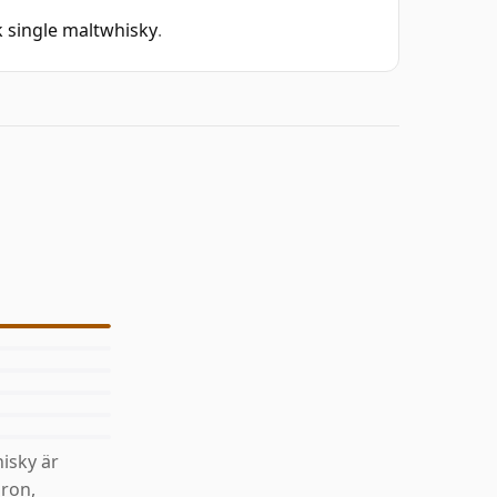
 single maltwhisky
.
isky är
äron,