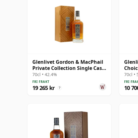
Glenlivet Gordon & MacPhail
Glenl
Private Collection Single Cask
Choic
# 1977 33 år gammal
1991 
70cl • 42.4%
70cl •
FRI FRAKT
FRI FRA
19 265 kr
10 70
?