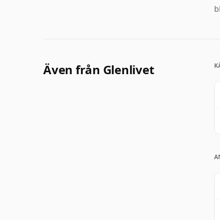
b
Även från Glenlivet
K
A