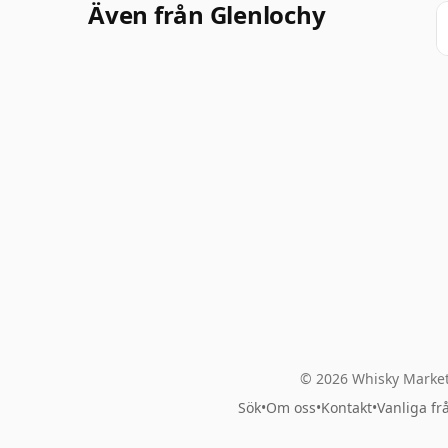
Även från Glenlochy
© 2026 Whisky Market
Sök
•
Om oss
•
Kontakt
•
Vanliga fr