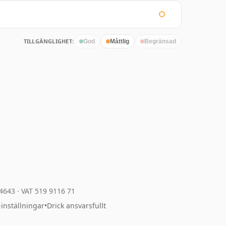
TILLGÄNGLIGHET:
God
Måttlig
Begränsad
04643
·
VAT 519 9116 71
-inställningar
•
Drick ansvarsfullt