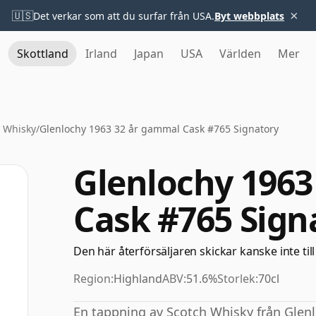
×
🇺🇸
Det verkar som att du surfar från USA.
Byt webbplats
Skottland
Irland
Japan
USA
Världen
Mer
 Whisky
/
Glenlochy 1963 32 år gammal Cask #765 Signatory
Glenlochy 1963
Cask #765 Sign
Den här återförsäljaren skickar kanske inte till
Region:
Highland
ABV:
51.6%
Storlek:
70cl
En tappning av Scotch Whisky från Glenloc