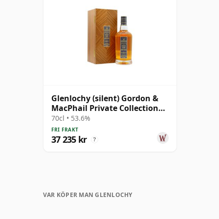
Glenlochy (silent) Gordon &
MacPhail Private Collection
Single Cask # 1979 43 år
70cl • 53.6%
gammal
FRI FRAKT
37 235 kr
?
VAR KÖPER MAN GLENLOCHY