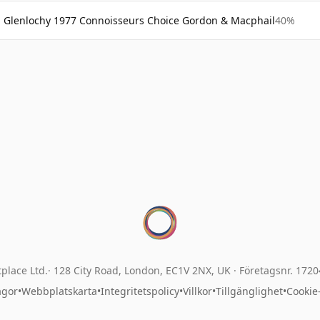
Glenlochy 1977 Connoisseurs Choice Gordon & Macphail
40%
place Ltd.
128 City Road, London, EC1V 2NX, UK ·
Företagsnr. 172
ågor
•
Webbplatskarta
•
Integritetspolicy
•
Villkor
•
Tillgänglighet
•
Cookie