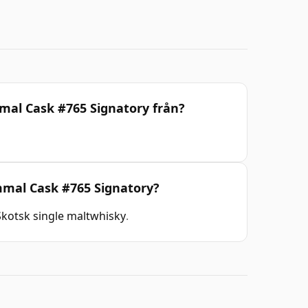
mal Cask #765 Signatory från?
ammal Cask #765 Signatory?
Skotsk single maltwhisky
.