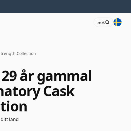
Sök
trength Collection
 29 år gammal
natory Cask
ction
 ditt land