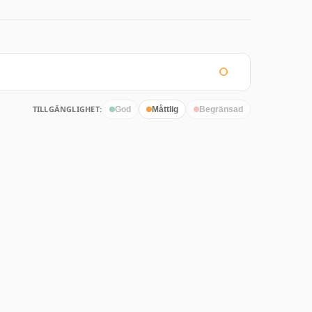
TILLGÄNGLIGHET:
God
Måttlig
Begränsad