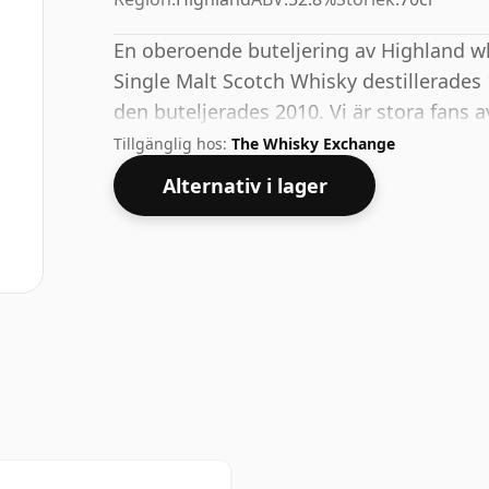
En oberoende buteljering av Highland wh
Single Malt Scotch Whisky destillerades
den buteljerades 2010. Vi är stora fans
och denna buteljering har 52,8 %.
Tillgänglig hos:
The Whisky Exchange
Alternativ i lager