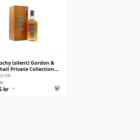
ochy (silent) Gordon &
ail Private Collection
e Cask # 1979 43 år
 53.6%
al
KT
5 kr
?