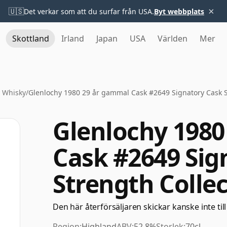
×
🇺🇸
Det verkar som att du surfar från USA.
Byt webbplats
Skottland
Irland
Japan
USA
Världen
Mer
 Whisky
/
Glenlochy 1980 29 år gammal Cask #2649 Signatory Cask S
Glenlochy 1980
Cask #2649 Sig
Strength Colle
Den här återförsäljaren skickar kanske inte till
Region:
Highland
ABV:
52.8%
Storlek:
70cl