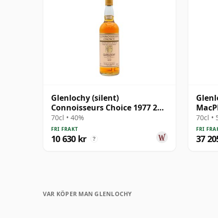
Glenlochy (silent)
Glenl
Connoisseurs Choice 1977 20
MacPh
år gammal
Singl
70cl • 40%
70cl •
gamm
FRI FRAKT
FRI FRA
10 630 kr
37 20
?
VAR KÖPER MAN GLENLOCHY