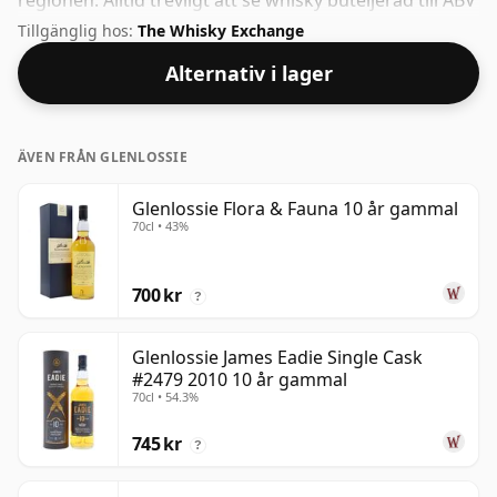
regionen. Alltid trevligt att se whisky buteljerad till ABV
46%, den här skickas i normal storlek på 75cl.
Tillgänglig hos:
The Whisky Exchange
Alternativ i lager
ÄVEN FRÅN GLENLOSSIE
Glenlossie Flora & Fauna 10 år gammal
70cl • 43%
700 kr
?
Glenlossie James Eadie Single Cask
#2479 2010 10 år gammal
70cl • 54.3%
745 kr
?