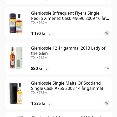
Glenlossie Infrequent Flyers Single
Pedro Ximenez Cask #9096 2009 16 år
70cl • 54.7%
gammal
1 170 kr
?
Glenlossie 12 år gammal 2013 Lady of
the Glen
70cl • 59.3%
880 kr
?
Glenlossie Single Malts Of Scotland
Single Cask #755 2008 14 år gammal
70cl • 57.9%
1 275 kr
?