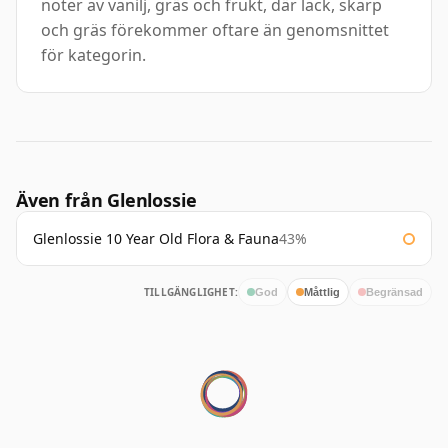
noter av vanilj, gräs och frukt, där lack, skarp
och gräs förekommer oftare än genomsnittet
för kategorin.
Även från Glenlossie
Glenlossie 10 Year Old Flora & Fauna
43%
TILLGÄNGLIGHET:
God
Måttlig
Begränsad