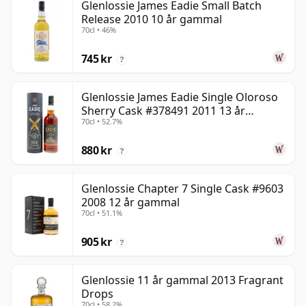
Glenlossie James Eadie Small Batch
Release 2010 10 år gammal
70cl • 46%
745 kr
?
Glenlossie James Eadie Single Oloroso
Sherry Cask #378491 2011 13 år
70cl • 52.7%
gammal
880 kr
?
Glenlossie Chapter 7 Single Cask #9603
2008 12 år gammal
70cl • 51.1%
905 kr
?
Glenlossie 11 år gammal 2013 Fragrant
Drops
70cl • 58.2%