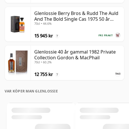
Glenlossie Berry Bros & Rudd The Auld
And The Bold Single Cas 1975 50 år
70cl • 44.6%
gammal
15 945 kr
FRI FRAKT
?
Glenlossie 40 år gammal 1982 Private
Collection Gordon & MacPhail
70cl • 60.2%
12 755 kr
?
VAR KÖPER MAN GLENLOSSIE