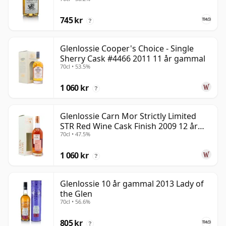
745 kr
?
Glenlossie Cooper's Choice - Single
Sherry Cask #4466 2011 11 år gammal
70cl • 53.5%
1 060 kr
?
Glenlossie Carn Mor Strictly Limited
STR Red Wine Cask Finish 2009 12 år
70cl • 47.5%
gammal
1 060 kr
?
Glenlossie 10 år gammal 2013 Lady of
the Glen
70cl • 56.6%
805 kr
?