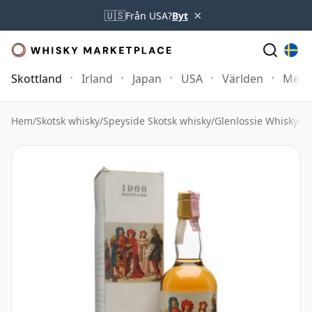
×
🇺🇸
Från USA?
Byt
Skottland
Irland
Japan
USA
Världen
Mer
Hem
/
Skotsk whisky
/
Speyside Skotsk whisky
/
Glenlossie Whisky
/
Gl