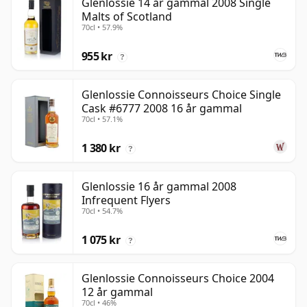
Glenlossie 14 år gammal 2008 Single
Malts of Scotland
70cl • 57.9%
955 kr
?
Glenlossie Connoisseurs Choice Single
Cask #6777 2008 16 år gammal
70cl • 57.1%
1 380 kr
?
Glenlossie 16 år gammal 2008
Infrequent Flyers
70cl • 54.7%
1 075 kr
?
Glenlossie Connoisseurs Choice 2004
12 år gammal
70cl • 46%