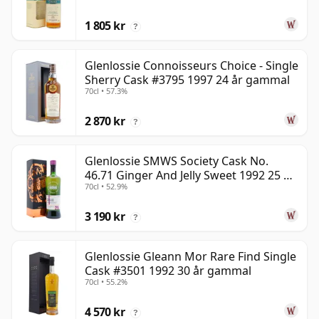
1 805 kr
?
Glenlossie Connoisseurs Choice - Single
Sherry Cask #3795 1997 24 år gammal
70cl • 57.3%
2 870 kr
?
Glenlossie SMWS Society Cask No.
46.71 Ginger And Jelly Sweet 1992 25 år
70cl • 52.9%
gammal
3 190 kr
?
Glenlossie Gleann Mor Rare Find Single
Cask #3501 1992 30 år gammal
70cl • 55.2%
4 570 kr
?