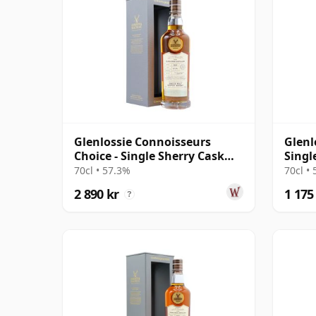
Glenlossie Connoisseurs
Glenl
Choice - Single Sherry Cask
Singl
#3795 1997 24 år gammal
#9096
70cl • 57.3%
70cl •
2 890 kr
1 175
?