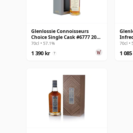
Glenlossie Connoisseurs
Glenl
Choice Single Cask #6777 2008
Infre
16 år gammal
70cl • 57.1%
70cl •
1 390 kr
1 085
?