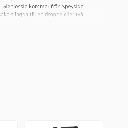
. Glenlossie kommer från Speyside-
äkert lägga till en droppe eller två
att förbättra konsistensen och öppna