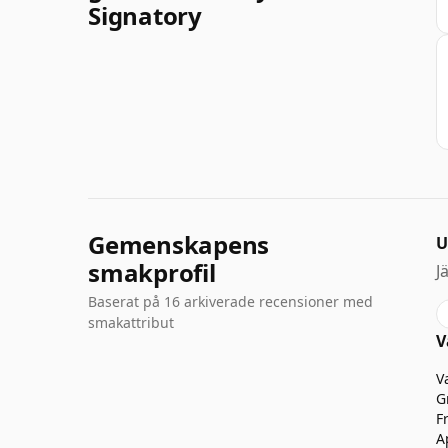
Signatory
Gemenskapens
U
smakprofil
J
Baserat på 16 arkiverade recensioner med
smakattribut
V
V
G
F
A