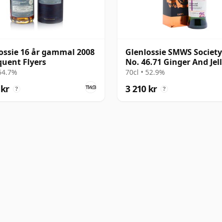
ossie 16 år gammal 2008
Glenlossie SMWS Society
quent Flyers
No. 46.71 Ginger And Jel
Sweet 1992 25 år gamma
 54.7%
70cl • 52.9%
 kr
3 210 kr
?
?