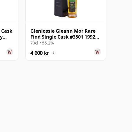
 Cask
Glenlossie Gleann Mor Rare
ly
Find Single Cask #3501 1992
l
30 år gammal
70cl • 55.2%
4 600 kr
?