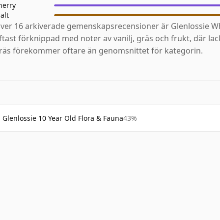
herry
alt
ver 16 arkiverade gemenskapsrecensioner är Glenlossie Wh
ftast förknippad med noter av vanilj, gräs och frukt, där lac
räs förekommer oftare än genomsnittet för kategorin.
Glenlossie 10 Year Old Flora & Fauna
43%