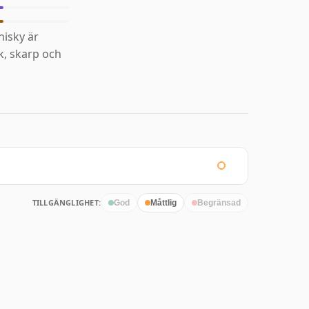
isky är
k, skarp och
TILLGÄNGLIGHET:
God
Måttlig
Begränsad