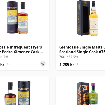
ossie Infrequent Flyers
Glenlossie Single Malts 
e Pedro Ximenez Cask
Scotland Single Cask #7
 2009 16 år gammal
2008 14 år gammal
 54.7%
70cl • 57.9%
 kr
1 285 kr
?
?