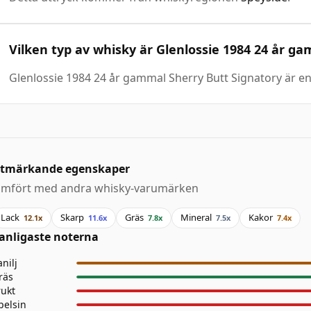
Vilken typ av whisky är Glenlossie 1984 24 år g
Glenlossie 1984 24 år gammal Sherry Butt Signatory är e
tmärkande egenskaper
ämfört med andra whisky-varumärken
Lack
Skarp
Gräs
Mineral
Kakor
12.1x
11.6x
7.8x
7.5x
7.4x
anligaste noterna
anilj
räs
rukt
pelsin