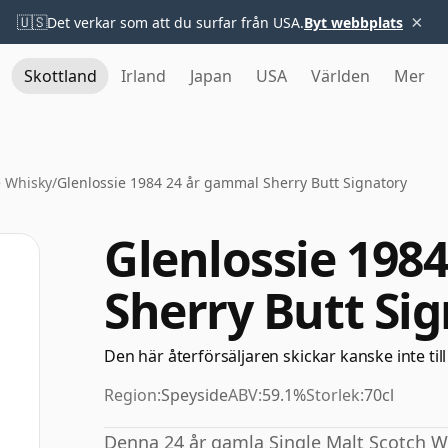
×
🇺🇸
Det verkar som att du surfar från USA.
Byt webbplats
Skottland
Irland
Japan
USA
Världen
Mer
e Whisky
/
Glenlossie 1984 24 år gammal Sherry Butt Signatory
Glenlossie 198
Sherry Butt Si
Den här återförsäljaren skickar kanske inte till
Region:
Speyside
ABV:
59.1%
Storlek:
70cl
Denna 24 år gamla Single Malt Scotch Whi