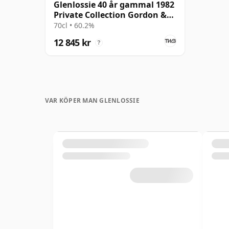
Glenlossie 40 år gammal 1982
Private Collection Gordon &
MacPhail
70cl • 60.2%
12 845 kr
?
VAR KÖPER MAN GLENLOSSIE