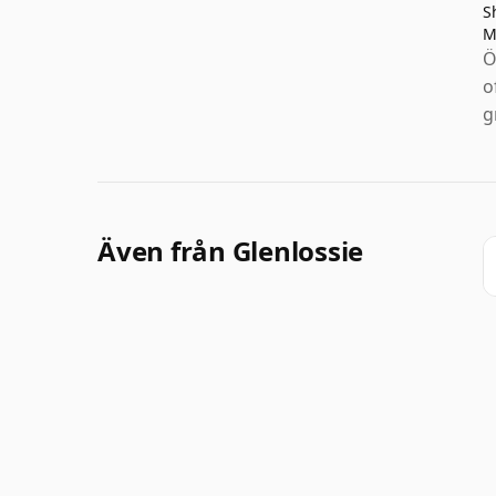
S
M
Ö
o
g
Även från Glenlossie