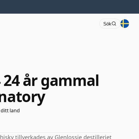
Sök
4 24 år gammal
gnatory
 ditt land
sky tillverkades av Glenlossie destilleriet