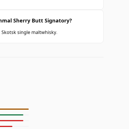
ammal Sherry Butt Signatory?
n
Skotsk single maltwhisky
.