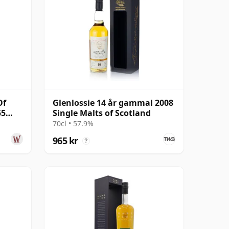
Of
Glenlossie 14 år gammal 2008
55
Single Malts of Scotland
70cl • 57.9%
965 kr
?