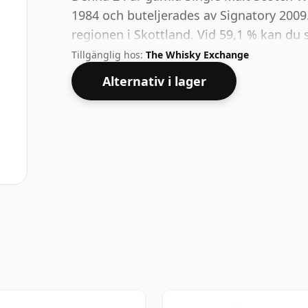
1984 och buteljerades av Signatory 2009
regionen i Skottland. Vid 59,1 % kan du s
anständigt vatten till denna whisky för 
Tillgänglig hos:
The Whisky Exchange
andan.
Alternativ i lager