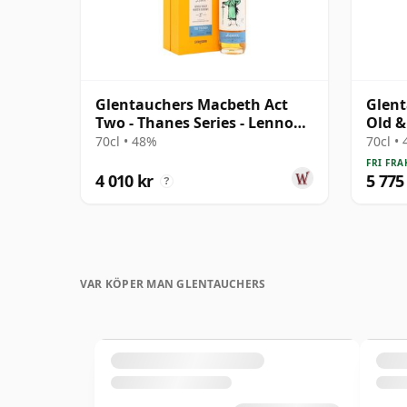
Glentauchers Macbeth Act
Glent
Two - Thanes Series - Lennox
Old &
Single Ma 27 år gammal
Malt 
70cl • 48%
70cl •
FRI FRA
4 010 kr
5 775
?
VAR KÖPER MAN GLENTAUCHERS