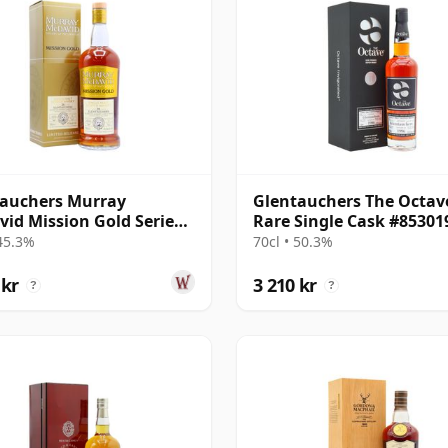
auchers Murray
Glentauchers The Octav
id Mission Gold Series
Rare Single Cask #85301
so Sherry 1996 26 år
1996 25 år gammal
 45.3%
70cl • 50.3%
al
 kr
3 210 kr
?
?