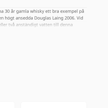
na 30 år gamla whisky ett bra exempel på
 den högt ansedda Douglas Laing 2006. Vid
ller två anständigt vatten till denna
ch öppna andan.