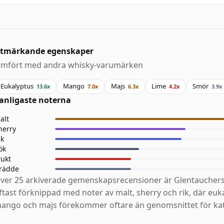
tmärkande egenskaper
ämfört med andra whisky-varumärken
Eukalyptus
Mango
Majs
Lime
Smör
13.6x
7.0x
6.3x
4.2x
3.9x
anligaste noterna
alt
herry
ik
ök
rukt
rädde
ver 25 arkiverade gemenskapsrecensioner är Glentauchers
ftast förknippad med noter av malt, sherry och rik, där euk
ango och majs förekommer oftare än genomsnittet för kat