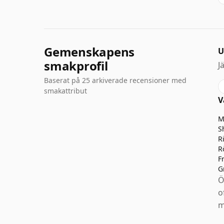
Gemenskapens
U
smakprofil
J
Baserat på 25 arkiverade recensioner med
smakattribut
V
M
S
R
R
F
G
Ö
o
m