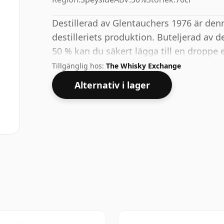
Destillerad av Glentauchers 1976 är den
destilleriets produktion. Buteljerad av
50 % kan du säkert lägga till en droppe e
whisky för att förstärka konsistensen o
Tillgänglig hos:
The Whisky Exchange
Alternativ i lager