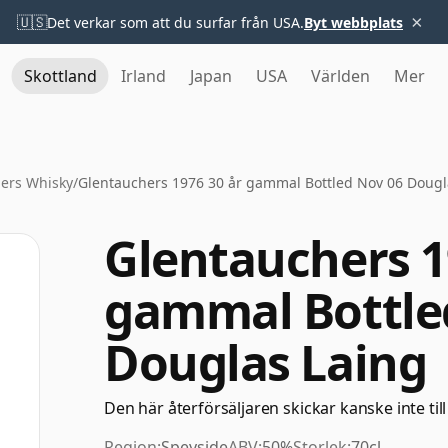
×
🇺🇸
Det verkar som att du surfar från USA.
Byt webbplats
Skottland
Irland
Japan
USA
Världen
Mer
ers Whisky
/
Glentauchers 1976 30 år gammal Bottled Nov 06 Dougl
Glentauchers 1
gammal Bottle
Douglas Laing
Den här återförsäljaren skickar kanske inte till
Region:
Speyside
ABV:
50%
Storlek:
70cl