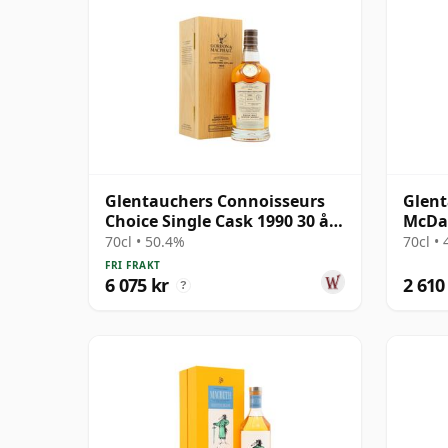
Glentauchers Connoisseurs
Glent
Choice Single Cask 1990 30 år
McDav
gammal
Oloro
70cl • 50.4%
70cl •
gamm
FRI FRAKT
6 075 kr
2 610
?