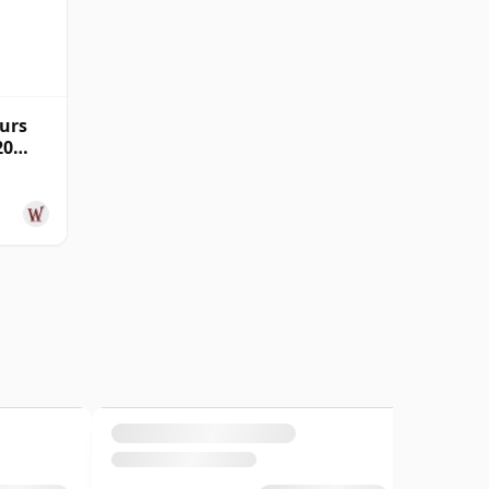
urs
20