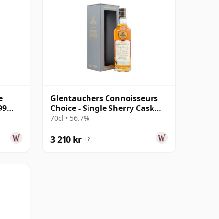
e
Glentauchers Connoisseurs
99
Choice - Single Sherry Cask
#5075 1995 29 år gammal
70cl • 56.7%
3 210 kr
?