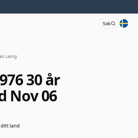
Sök
as Laing
976 30 år
d Nov 06
 ditt land