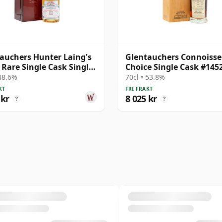
auchers Hunter Laing's
Glentauchers Connoisse
 Rare Single Cask Single
Choice Single Cask #145
1989 34 år gammal
1990 31 år gammal
 48.6%
70cl • 53.8%
KT
FRI FRAKT
 kr
8 025 kr
?
?