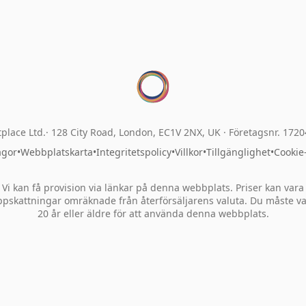
place Ltd.
128 City Road, London, EC1V 2NX, UK ·
Företagsnr. 172
ågor
•
Webbplatskarta
•
Integritetspolicy
•
Villkor
•
Tillgänglighet
•
Cookie
Vi kan få provision via länkar på denna webbplats. Priser kan vara
pskattningar omräknade från återförsäljarens valuta. Du måste v
20 år eller äldre för att använda denna webbplats.