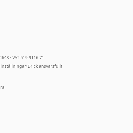
04643
·
VAT 519 9116 71
-inställningar
•
Drick ansvarsfullt
ara