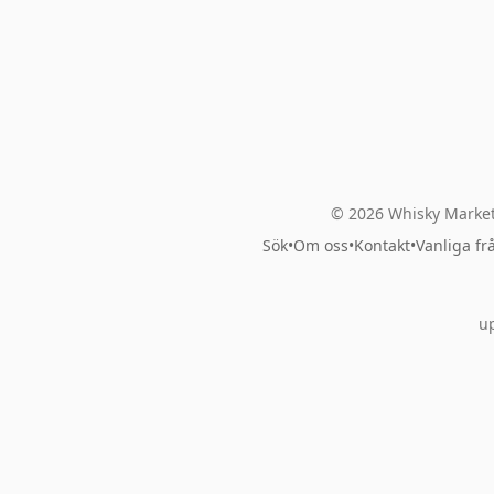
© 2026 Whisky Market
Sök
•
Om oss
•
Kontakt
•
Vanliga fr
up