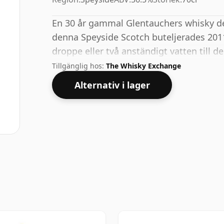
En 30 år gammal Glentauchers whisky des
denna Speyside Scotch buteljerades 2011
droppe eller två anständigt vatten till d
och öppna upp spriten.
Tillgänglig hos:
The Whisky Exchange
Alternativ i lager