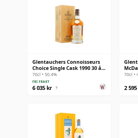
Glentauchers Connoisseurs
Glent
Choice Single Cask 1990 30 år
McDav
gammal
Oloro
70cl • 50.4%
70cl •
gamm
FRI FRAKT
6 035 kr
2 595
?