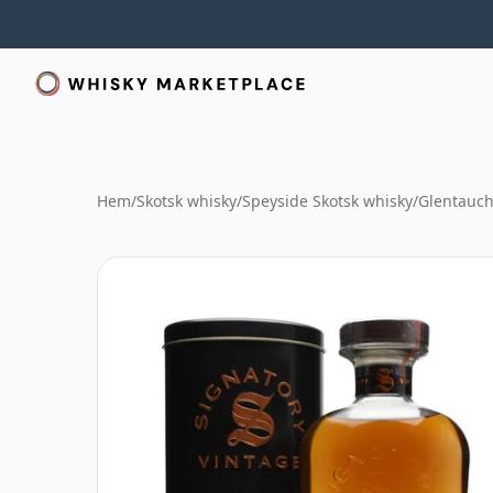
Hem
/
Skotsk whisky
/
Speyside Skotsk whisky
/
Glentauch