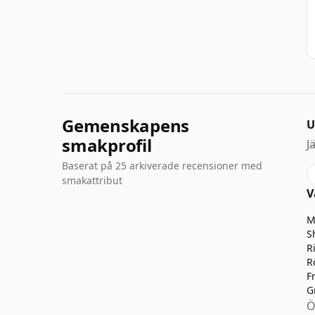
Gemenskapens
U
smakprofil
J
Baserat på 25 arkiverade recensioner med
smakattribut
V
M
S
R
R
F
G
Ö