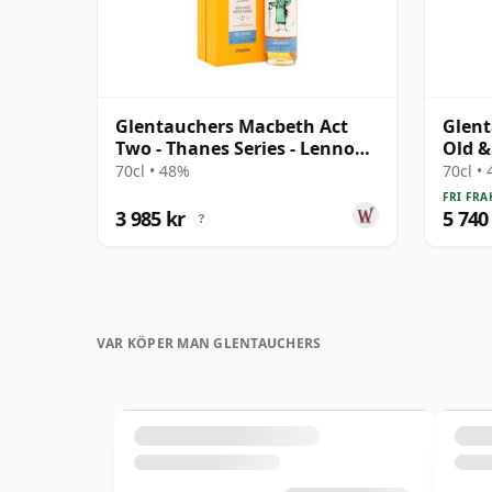
Glentauchers Macbeth Act
Glent
Two - Thanes Series - Lennox
Old &
Single Ma 27 år gammal
Malt 
70cl • 48%
70cl •
FRI FRA
3 985 kr
5 740
?
VAR KÖPER MAN GLENTAUCHERS