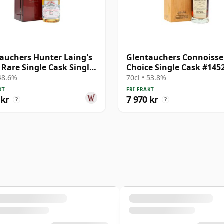
auchers Hunter Laing's
Glentauchers Connoisse
 Rare Single Cask Single
Choice Single Cask #145
1989 34 år gammal
1990 31 år gammal
 48.6%
70cl • 53.8%
KT
FRI FRAKT
 kr
7 970 kr
?
?