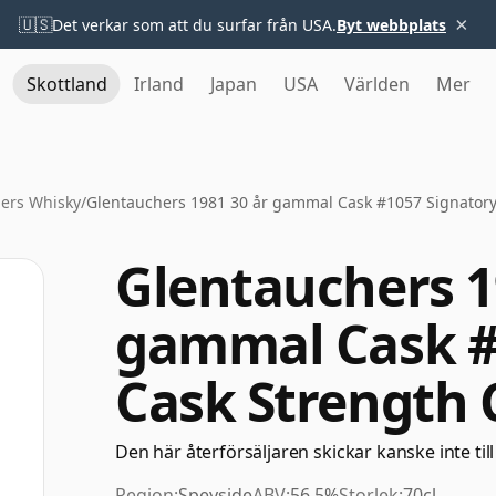
×
🇺🇸
Det verkar som att du surfar från USA.
Byt webbplats
Skottland
Irland
Japan
USA
Världen
Mer
ers Whisky
/
Glentauchers 1981 30 år gammal Cask #1057 Signatory 
Glentauchers 1
gammal Cask #
Cask Strength 
Den här återförsäljaren skickar kanske inte till
Region:
Speyside
ABV:
56.5%
Storlek:
70cl