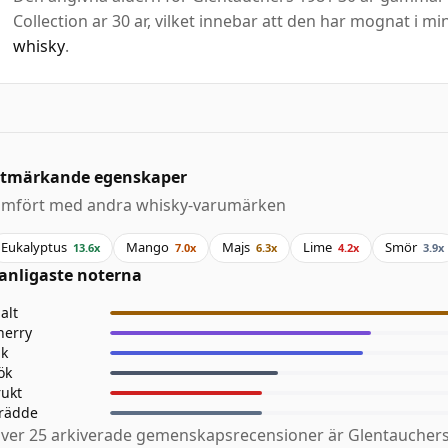
Collection ar 30 ar, vilket innebar att den har mognat i min
whisky
.
tmärkande egenskaper
ämfört med andra whisky-varumärken
Eukalyptus
Mango
Majs
Lime
Smör
13.6x
7.0x
6.3x
4.2x
3.9x
anligaste noterna
alt
herry
ik
ök
rukt
rädde
ver 25 arkiverade gemenskapsrecensioner är Glentauchers