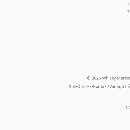
o
m
© 2026 Whisky Market
Sök
•
Om oss
•
Kontakt
•
Vanliga fr
up