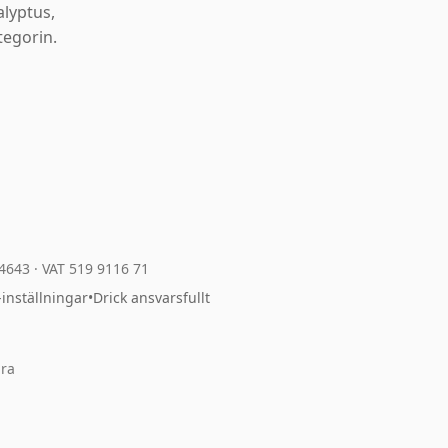
alyptus,
egorin.
04643
·
VAT 519 9116 71
-inställningar
•
Drick ansvarsfullt
ara