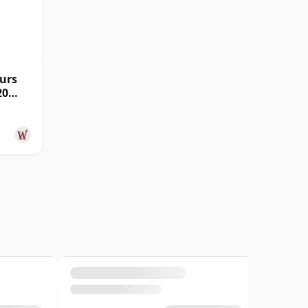
urs
20