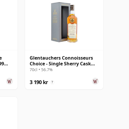
e
Glentauchers Connoisseurs
99
Choice - Single Sherry Cask
#5075 1995 29 år gammal
70cl • 56.7%
3 190 kr
?