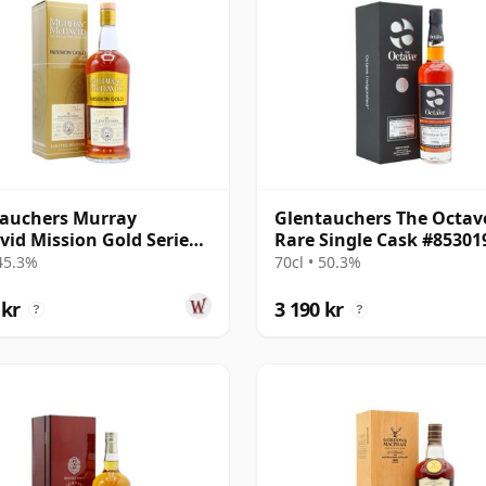
auchers Murray
Glentauchers The Octav
id Mission Gold Series
Rare Single Cask #85301
so Sherry 1996 26 år
1996 25 år gammal
 45.3%
70cl • 50.3%
al
 kr
3 190 kr
?
?