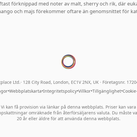
ftast förknippad med noter av malt, sherry och rik, där euk
ango och majs förekommer oftare än genomsnittet för kat
place Ltd.
128 City Road, London, EC1V 2NX, UK ·
Företagsnr. 172
ågor
•
Webbplatskarta
•
Integritetspolicy
•
Villkor
•
Tillgänglighet
•
Cookie
Vi kan få provision via länkar på denna webbplats. Priser kan vara
pskattningar omräknade från återförsäljarens valuta. Du måste v
20 år eller äldre för att använda denna webbplats.