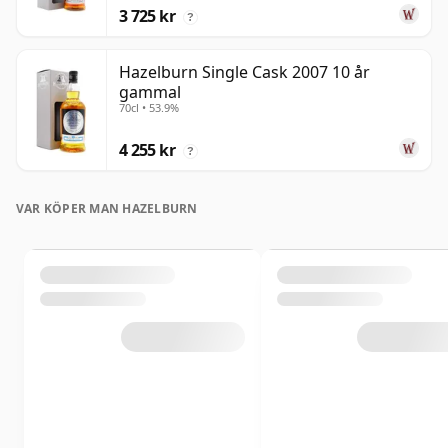
3 725 kr
?
Hazelburn Single Cask 2007 10 år
gammal
70cl • 53.9%
4 255 kr
?
VAR KÖPER MAN HAZELBURN