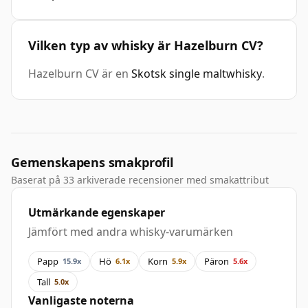
Vilken typ av whisky är Hazelburn CV?
Hazelburn CV är en
Skotsk single maltwhisky
.
Gemenskapens smakprofil
Baserat på 33 arkiverade recensioner med smakattribut
Utmärkande egenskaper
Jämfört med andra whisky-varumärken
Papp
Hö
Korn
Päron
15.9x
6.1x
5.9x
5.6x
Tall
5.0x
Vanligaste noterna