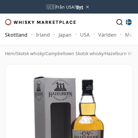
×
🇺🇸
Från USA?
Byt
Skottland
Irland
Japan
USA
Världen
Mer
Hem
/
Skotsk whisky
/
Campbeltown Skotsk whisky
/
Hazelburn Whis