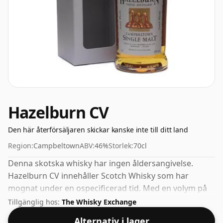
Hazelburn CV
Den här återförsäljaren skickar kanske inte till ditt land
Region:
Campbeltown
ABV:
46%
Storlek:
70cl
Denna skotska whisky har ingen åldersangivelse.
Hazelburn CV innehåller Scotch Whisky som har
mognat under en ospecificerad tid. Med en volym på
46% ABV buteljeras denna whisky med optimal
Tillgänglig hos:
The Whisky Exchange
drickstyrka. Avnjuts rent eller med en droppe vatten.
Alternativ i lager