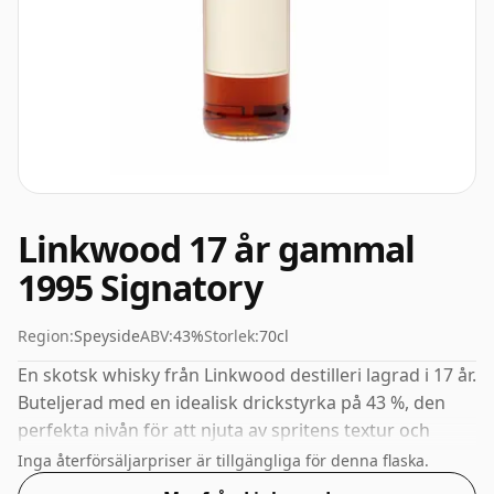
Linkwood 17 år gammal
1995 Signatory
Region:
Speyside
ABV:
43%
Storlek:
70cl
En skotsk whisky från Linkwood destilleri lagrad i 17 år.
Buteljerad med en idealisk drickstyrka på 43 %, den
perfekta nivån för att njuta av spritens textur och
munkänsla.
Inga återförsäljarpriser är tillgängliga för denna flaska.