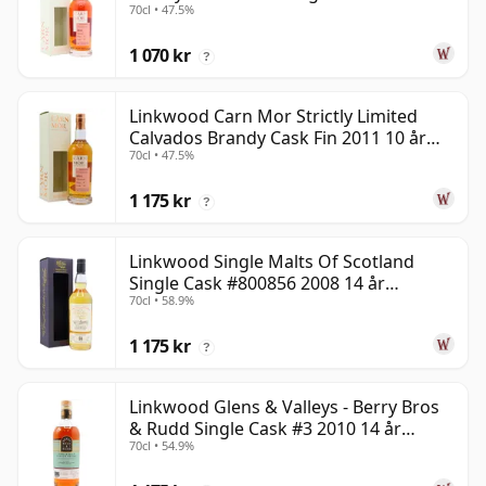
70cl • 47.5%
gammal
1 070 kr
?
Linkwood Carn Mor Strictly Limited
Calvados Brandy Cask Fin 2011 10 år
70cl • 47.5%
gammal
1 175 kr
?
Linkwood Single Malts Of Scotland
Single Cask #800856 2008 14 år
70cl • 58.9%
gammal
1 175 kr
?
Linkwood Glens & Valleys - Berry Bros
& Rudd Single Cask #3 2010 14 år
70cl • 54.9%
gammal