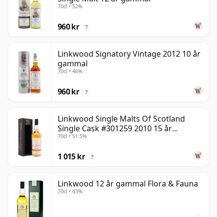
70cl • 52%
960 kr
?
Linkwood Signatory Vintage 2012 10 år
gammal
70cl • 46%
960 kr
?
Linkwood Single Malts Of Scotland
Single Cask #301259 2010 15 år
70cl • 51.5%
gammal
1 015 kr
?
Linkwood 12 år gammal Flora & Fauna
70cl • 43%