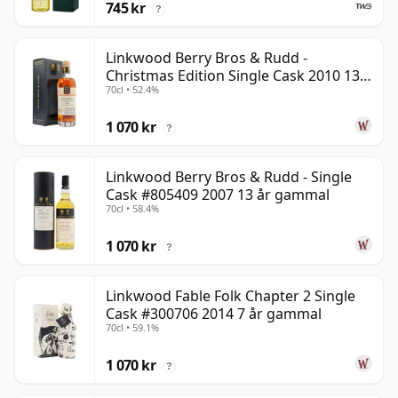
745 kr
?
Linkwood Berry Bros & Rudd -
Christmas Edition Single Cask 2010 13
70cl • 52.4%
år gammal
1 070 kr
?
Linkwood Berry Bros & Rudd - Single
Cask #805409 2007 13 år gammal
70cl • 58.4%
1 070 kr
?
Linkwood Fable Folk Chapter 2 Single
Cask #300706 2014 7 år gammal
70cl • 59.1%
1 070 kr
?