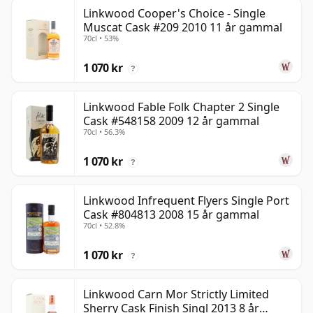
Linkwood Cooper's Choice - Single
Muscat Cask #209 2010 11 år gammal
70cl • 53%
1 070 kr
?
Linkwood Fable Folk Chapter 2 Single
Cask #548158 2009 12 år gammal
70cl • 56.3%
1 070 kr
?
Linkwood Infrequent Flyers Single Port
Cask #804813 2008 15 år gammal
70cl • 52.8%
1 070 kr
?
Linkwood Carn Mor Strictly Limited
Sherry Cask Finish Singl 2013 8 år