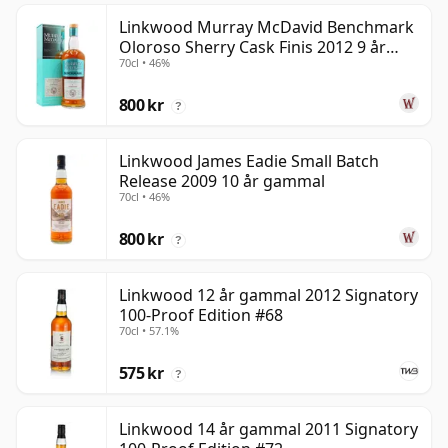
Linkwood Murray McDavid Benchmark
Oloroso Sherry Cask Finis 2012 9 år
70cl • 46%
gammal
800 kr
?
Linkwood James Eadie Small Batch
Release 2009 10 år gammal
70cl • 46%
800 kr
?
Linkwood 12 år gammal 2012 Signatory
100-Proof Edition #68
70cl • 57.1%
575 kr
?
Linkwood 14 år gammal 2011 Signatory