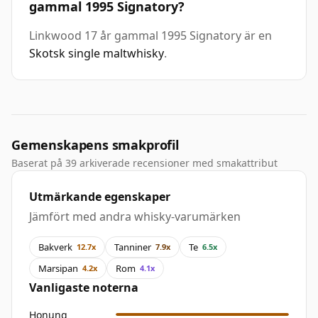
gammal 1995 Signatory?
Linkwood 17 år gammal 1995 Signatory är en
Skotsk single maltwhisky
.
Gemenskapens smakprofil
Baserat på 39 arkiverade recensioner med smakattribut
Utmärkande egenskaper
Jämfört med andra whisky-varumärken
Bakverk
Tanniner
Te
12.7x
7.9x
6.5x
Marsipan
Rom
4.2x
4.1x
Vanligaste noterna
Honung