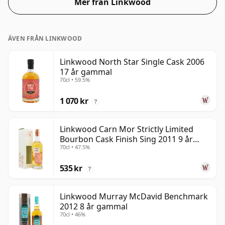
Mer från Linkwood
ÄVEN FRÅN LINKWOOD
Linkwood North Star Single Cask 2006
17 år gammal
70cl • 59.5%
1 070 kr
?
Linkwood Carn Mor Strictly Limited
Bourbon Cask Finish Sing 2011 9 år
70cl • 47.5%
gammal
535 kr
?
Linkwood Murray McDavid Benchmark
2012 8 år gammal
70cl • 46%