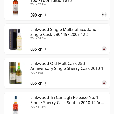
100-Proof Edition #72
70cl • 57.1%
590 kr
?
Linkwood Single Malts of Scotland -
Single Cask #804457 2007 12 år
70cl • 54.5%
gammal
835 kr
?
Linkwood Old Malt Cask 25th
Anniversary Single Sherry Cask 2010 13
70cl • 50%
år gammal
855 kr
?
Linkwood Tri Carragh Release No. 1
Single Sherry Cask Scotch 2010 12 år
70cl • 51.5%
gammal