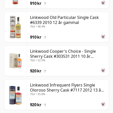
910 kr
?
Linkwood Old Particular Single Cask
#6339 2010 12 år gammal
70cl • 48.4%
910 kr
?
Linkwood Cooper's Choice - Single
Sherry Cask #303531 2011 10 år
70cl • 52.5%
gammal
920 kr
?
Linkwood Infrequent Flyers Single
Oloroso Sherry Cask #7117 2012 13 år
70cl • 55.8%
gammal
920 kr
?