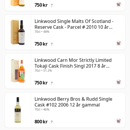
750 kr
?
Linkwood Single Malts Of Scotland -
Reserve Cask - Parcel # 2010 10 år
70cl • 48%
gammal
750 kr
?
Linkwood Carn Mor Strictly Limited
Tokaji Cask Finish Singl 2017 8 år
70cl • 51.2%
gammal
750 kr
?
Linkwood Berry Bros & Rudd Single
Cask #102 2006 12 år gammal
70cl • 46%
800 kr
?