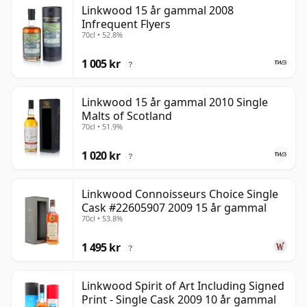
Linkwood 15 år gammal 2008
Infrequent Flyers
70cl • 52.8%
1 005 kr
?
Linkwood 15 år gammal 2010 Single
Malts of Scotland
70cl • 51.9%
1 020 kr
?
Linkwood Connoisseurs Choice Single
Cask #22605907 2009 15 år gammal
70cl • 53.8%
1 495 kr
?
Linkwood Spirit of Art Including Signed
Print - Single Cask 2009 10 år gammal