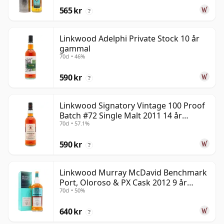
565 kr
?
Linkwood Adelphi Private Stock 10 år
gammal
70cl • 46%
590 kr
?
Linkwood Signatory Vintage 100 Proof
Batch #72 Single Malt 2011 14 år
70cl • 57.1%
gammal
590 kr
?
Linkwood Murray McDavid Benchmark
Port, Oloroso & PX Cask 2012 9 år
70cl • 50%
gammal
640 kr
?