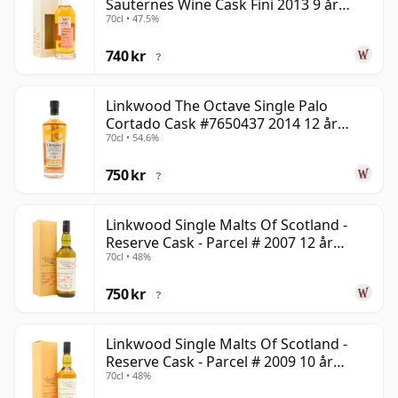
Sauternes Wine Cask Fini 2013 9 år
70cl • 47.5%
gammal
740 kr
?
Linkwood The Octave Single Palo
Cortado Cask #7650437 2014 12 år
70cl • 54.6%
gammal
750 kr
?
Linkwood Single Malts Of Scotland -
Reserve Cask - Parcel # 2007 12 år
70cl • 48%
gammal
750 kr
?
Linkwood Single Malts Of Scotland -
Reserve Cask - Parcel # 2009 10 år
70cl • 48%
gammal