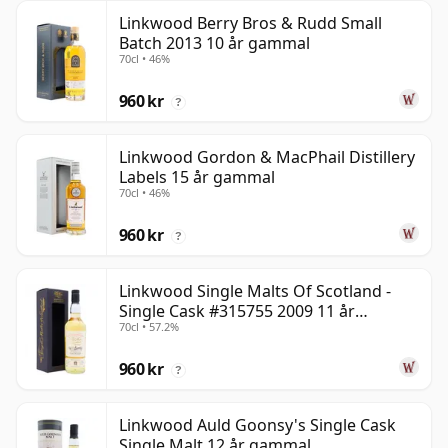
Linkwood Berry Bros & Rudd Small
Batch 2013 10 år gammal
70cl • 46%
960 kr
?
Linkwood Gordon & MacPhail Distillery
Labels 15 år gammal
70cl • 46%
960 kr
?
Linkwood Single Malts Of Scotland -
Single Cask #315755 2009 11 år
70cl • 57.2%
gammal
960 kr
?
Linkwood Auld Goonsy's Single Cask
Single Malt 12 år gammal