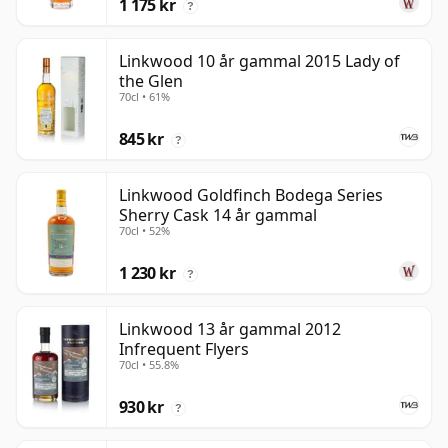
1 175 kr
?
Linkwood 10 år gammal 2015 Lady of
the Glen
70cl • 61%
845 kr
?
Linkwood Goldfinch Bodega Series
Sherry Cask 14 år gammal
70cl • 52%
1 230 kr
?
Linkwood 13 år gammal 2012
Infrequent Flyers
70cl • 55.8%
930 kr
?