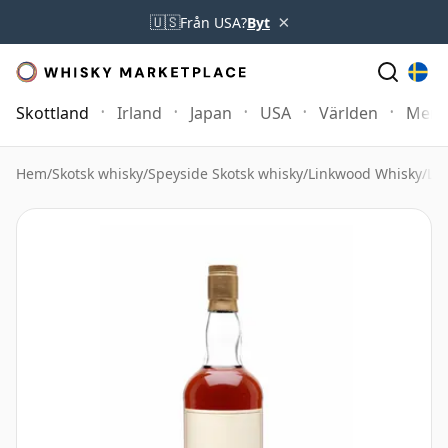
×
🇺🇸
Från USA?
Byt
Skottland
Irland
Japan
USA
Världen
Mer
Hem
/
Skotsk whisky
/
Speyside Skotsk whisky
/
Linkwood Whisky
/
Li