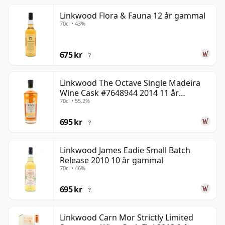
Linkwood Flora & Fauna 12 år gammal
70cl • 43%
675 kr
?
Linkwood The Octave Single Madeira
Wine Cask #7648944 2014 11 år
70cl • 55.2%
gammal
695 kr
?
Linkwood James Eadie Small Batch
Release 2010 10 år gammal
70cl • 46%
695 kr
?
Linkwood Carn Mor Strictly Limited