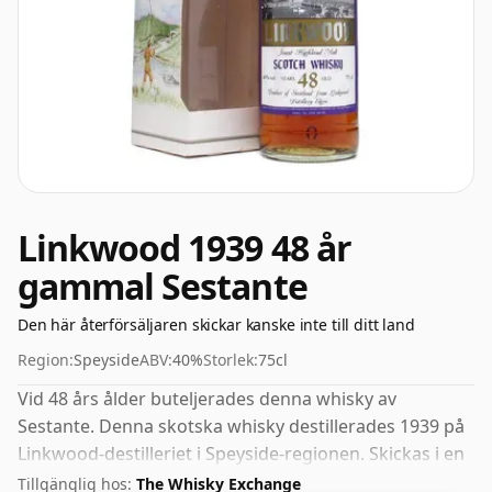
Linkwood 1939 48 år
gammal Sestante
Den här återförsäljaren skickar kanske inte till ditt land
Region:
Speyside
ABV:
40%
Storlek:
75cl
Vid 48 års ålder buteljerades denna whisky av
Sestante. Denna skotska whisky destillerades 1939 på
Linkwood-destilleriet i Speyside-regionen. Skickas i en
vanlig 75cl flaska, denna whisky har en ganska normal
Tillgänglig hos:
The Whisky Exchange