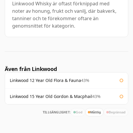
Linkwood Whisky är oftast förknippad med
noter av honung, frukt och vanilj, där bakverk,
tanniner och te förekommer oftare än
genomsnittet för kategorin.
Även från Linkwood
Linkwood 12 Year Old Flora & Fauna
43%
Linkwood 15 Year Old Gordon & Macphail
43%
TILLGÄNGLIGHET:
God
Måttlig
Begränsad