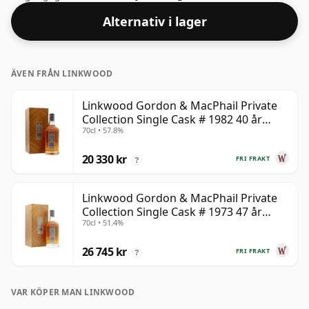
styrka på 40%.
Alternativ i lager
ÄVEN FRÅN LINKWOOD
Linkwood Gordon & MacPhail Private
Collection Single Cask # 1982 40 år
70cl • 57.8%
gammal
20 330 kr
FRI FRAKT
?
Linkwood Gordon & MacPhail Private
Collection Single Cask # 1973 47 år
70cl • 51.4%
gammal
26 745 kr
FRI FRAKT
?
VAR KÖPER MAN LINKWOOD