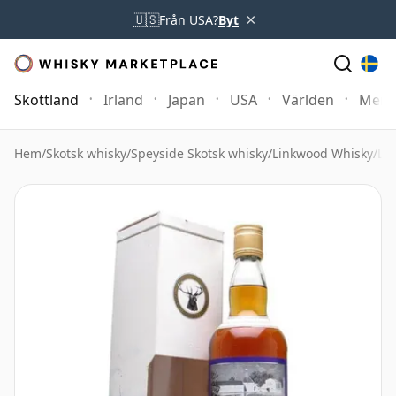
×
🇺🇸
Från USA?
Byt
Skottland
Irland
Japan
USA
Världen
Mer
Hem
/
Skotsk whisky
/
Speyside Skotsk whisky
/
Linkwood Whisky
/
Li