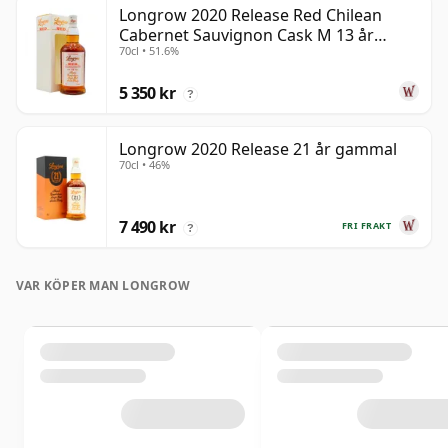
Longrow 2020 Release Red Chilean
Cabernet Sauvignon Cask M 13 år
70cl • 51.6%
gammal
5 350 kr
?
Longrow 2020 Release 21 år gammal
70cl • 46%
7 490 kr
FRI FRAKT
?
VAR KÖPER MAN LONGROW