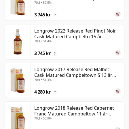
70cl • 52.5%
gammal
3 745 kr
?
Longrow 2022 Release Red Pinot Noir
Cask Matured Campbelto 15 år
70cl • 51.4%
gammal
3 745 kr
?
Longrow 2017 Release Red Malbec
Cask Matured Campbeltown S 13 år
70cl • 51.3%
gammal
4 280 kr
?
Longrow 2018 Release Red Cabernet
Franc Matured Campbeltow 11 år
70cl • 55.9%
gammal