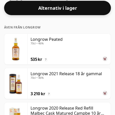
buteljeras till ett hälsosamt ABV på 43,2%.
Alternativ i lager
ÄVEN FRÅN LONGROW
Longrow Peated
70cl • 46%
535 kr
?
Longrow 2021 Release 18 år gammal
70cl • 46%
3 210 kr
?
Longrow 2020 Release Red Refill
Malbec Cask Matured Campbe 10 år