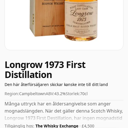
Longrow 1973 First
Distillation
Den här återförsäljaren skickar kanske inte till ditt land
Region:
Campbeltown
ABV:
43.2%
Storlek:
70cl
Många uttryck har en åldersangivelse som anger
mognadslängden. När det gäller denna Scotch Whisky,
Longrow 1973 First Destillation, har ingen mognadstid
specificerats. Kommer i en vanlig 70cl flaska och
Tillgänglig hos:
The Whisky Exchange
· £4,500