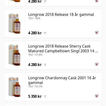
4 280 kr
?
Longrow 2018 Release 18 år gammal
70cl • 46%
4 280 kr
?
Longrow 2018 Release Sherry Cask
Matured Campbeltown Singl 2003 14 år
70cl • 57.8%
gammal
4 280 kr
?
Longrow Chardonnay Cask 2001 16 år
gammal
70cl • 54.3%
5 350 kr
?