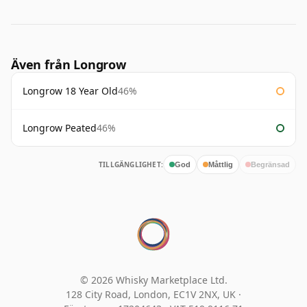
Även från Longrow
Longrow 18 Year Old
46%
Longrow Peated
46%
TILLGÄNGLIGHET:
God
Måttlig
Begränsad
© 2026 Whisky Marketplace Ltd.
128 City Road, London, EC1V 2NX, UK ·