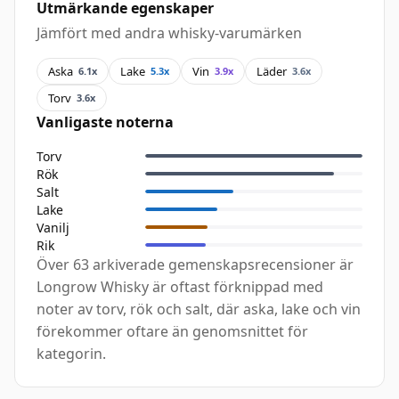
Utmärkande egenskaper
Jämfört med andra whisky-varumärken
Aska
Lake
Vin
Läder
6.1x
5.3x
3.9x
3.6x
Torv
3.6x
Vanligaste noterna
Torv
Rök
Salt
Lake
Vanilj
Rik
Över 63 arkiverade gemenskapsrecensioner är
Longrow Whisky är oftast förknippad med
noter av torv, rök och salt, där aska, lake och vin
förekommer oftare än genomsnittet för
kategorin.