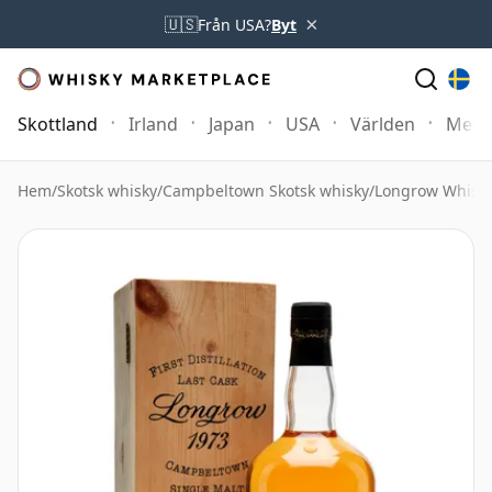
×
🇺🇸
Från USA?
Byt
Skottland
Irland
Japan
USA
Världen
Mer
Hem
/
Skotsk whisky
/
Campbeltown Skotsk whisky
/
Longrow Whisk