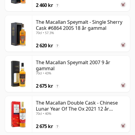
2 460 kr
?
The Macallan Speymalt - Single Sherry
Cask #6864 2005 18 år gammal
70cl • 57.3%
2 620 kr
?
The Macallan Speymalt 2007 9 år
gammal
70cl • 43%
2 675 kr
?
The Macallan Double Cask - Chinese
Lunar Year Of The Ox 2021 12 år
70cl • 40%
gammal
2 675 kr
?