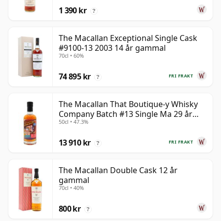
1 390 kr
?
The Macallan Exceptional Single Cask
#9100-13 2003 14 år gammal
70cl • 60%
74 895 kr
FRI FRAKT
?
The Macallan That Boutique-y Whisky
Company Batch #13 Single Ma 29 år
50cl • 47.3%
gammal
13 910 kr
FRI FRAKT
?
The Macallan Double Cask 12 år
gammal
70cl • 40%
800 kr
?