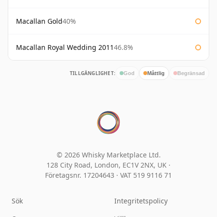
Macallan Gold
40%
Macallan Royal Wedding 2011
46.8%
TILLGÄNGLIGHET:
God
Måttlig
Begränsad
© 2026 Whisky Marketplace Ltd.
128 City Road, London, EC1V 2NX, UK ·
Företagsnr. 17204643
·
VAT 519 9116 71
Sök
Integritetspolicy