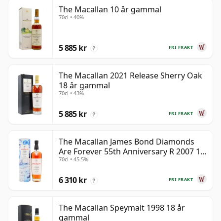
The Macallan 10 år gammal
70cl • 40%
5 885 kr
FRI FRAKT
?
The Macallan 2021 Release Sherry Oak
18 år gammal
70cl • 43%
5 885 kr
FRI FRAKT
?
The Macallan James Bond Diamonds
Are Forever 55th Anniversary R 2007 18
70cl • 45.5%
år gammal
6 310 kr
FRI FRAKT
?
The Macallan Speymalt 1998 18 år
gammal