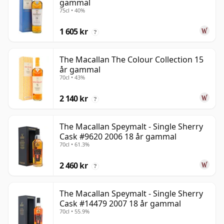
gammal
75cl • 40%
1 605 kr
?
The Macallan The Colour Collection 15
år gammal
70cl • 43%
2 140 kr
?
The Macallan Speymalt - Single Sherry
Cask #9620 2006 18 år gammal
70cl • 61.3%
2 460 kr
?
The Macallan Speymalt - Single Sherry
Cask #14479 2007 18 år gammal
70cl • 55.9%