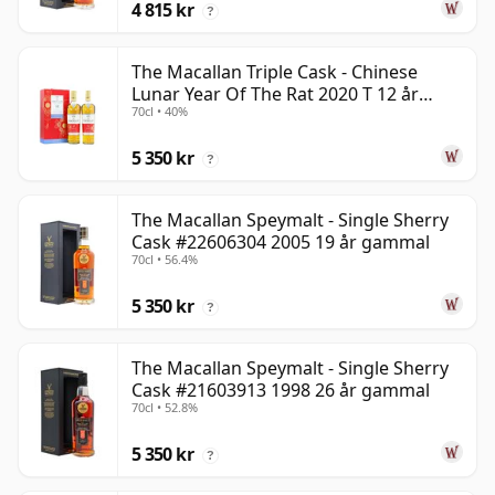
4 815 kr
?
The Macallan Triple Cask - Chinese
Lunar Year Of The Rat 2020 T 12 år
70cl • 40%
gammal
5 350 kr
?
The Macallan Speymalt - Single Sherry
Cask #22606304 2005 19 år gammal
70cl • 56.4%
5 350 kr
?
The Macallan Speymalt - Single Sherry
Cask #21603913 1998 26 år gammal
70cl • 52.8%
5 350 kr
?