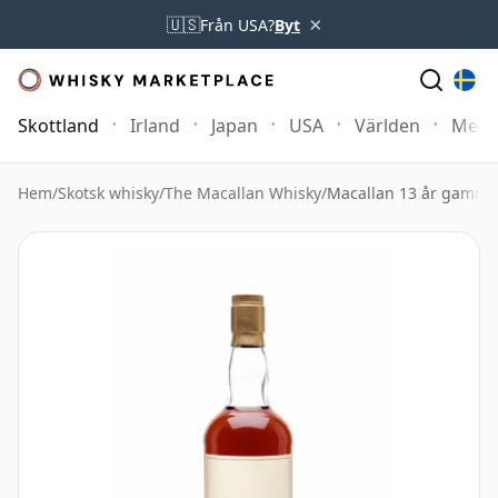
×
🇺🇸
Från USA?
Byt
Skottland
Irland
Japan
USA
Världen
Mer
Hem
/
Skotsk whisky
/
The Macallan Whisky
/
Macallan 13 år gamma