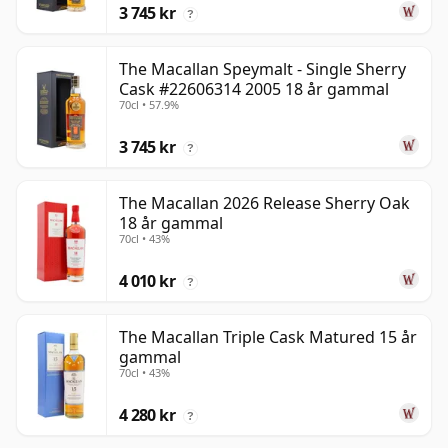
3 745 kr
?
The Macallan Speymalt - Single Sherry
Cask #22606314 2005 18 år gammal
70cl • 57.9%
3 745 kr
?
The Macallan 2026 Release Sherry Oak
18 år gammal
70cl • 43%
4 010 kr
?
The Macallan Triple Cask Matured 15 år
gammal
70cl • 43%
4 280 kr
?