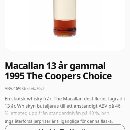
Macallan 13 år gammal
1995 The Coopers Choice
ABV:
46%
Storlek:
70cl
En skotsk whisky från The Macallan destilleriet lagrad i
13 år. Whiskyn buteljeras till ett anständigt ABV på 46
%, ett steg upp från standardnivån på 40 %, och
levereras i de facto-flaskstorleken på 70 cl.
Inga återförsäljarpriser är tillgängliga för denna flaska.