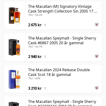
The Macallan (M) Signatory Vintage
Cask Strength Collection Sin 2005 17 år
70cl • 58.2%
gammal
2 675 kr
?
The Macallan Speymalt - Single Sherry
Cask #6867 2005 20 år gammal
70cl • 56.7%
2 940 kr
?
The Macallan 2024 Release Double
Cask Scot 18 år gammal
70cl • 43%
3 210 kr
?
The Macallan Speymalt - Single Sherry