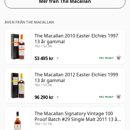
Mer från The Macallan
ÄVEN FRÅN THE MACALLAN
The Macallan 2010 Easter Elchies 1997
13 år gammal
70cl • 52.3%
53 495 kr
FRI FRAKT
?
The Macallan 2012 Easter Elchies 1999
13 år gammal
70cl • 57.2%
96 290 kr
FRI FRAKT
?
The Macallan Signatory Vintage 100
Proof Batch #29 Single Malt 2011 13 år
70cl • 57.1%
gammal