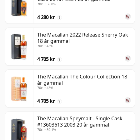
70cl • 58.8%
4 280 kr
?
The Macallan 2022 Release Sherry Oak
18 år gammal
70cl • 43%
4 705 kr
?
The Macallan The Colour Collection 18
år gammal
70cl • 43%
4 705 kr
?
The Macallan Speymalt - Single Cask
#13603613 2003 20 år gammal
70cl • 59.1%