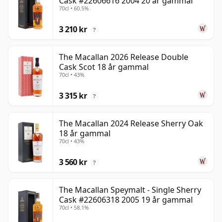
Cask #22606616 2004 20 år gammal
70cl • 60.5%
3 210 kr
?
The Macallan 2026 Release Double
Cask Scot 18 år gammal
70cl • 43%
3 315 kr
?
The Macallan 2024 Release Sherry Oak
18 år gammal
70cl • 43%
3 560 kr
?
The Macallan Speymalt - Single Sherry
Cask #22606318 2005 19 år gammal
70cl • 58.1%