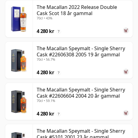
The Macallan 2022 Release Double
Cask Scot 18 år gammal
70cl • 43%
4 280 kr
?
The Macallan Speymalt - Single Sherry
Cask #22606308 2005 19 år gammal
70cl • 56.7%
4 280 kr
?
The Macallan Speymalt - Single Sherry
Cask #22606604 2004 20 år gammal
70cl • 59.1%
4 280 kr
?
The Macallan Speymalt - Single Sherry
Cask #5101 2001 23 år gammal