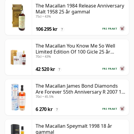
The Macallan 1984 Release Anniversary
Malt 1958 25 år gammal
75cl • 43%
106 295 kr
FRI FRAKT
?
The Macallan You Know Me So Well
Limited Edition Of 100 Gicle 25 år
70cl • 43%
gammal
42 520 kr
FRI FRAKT
?
The Macallan James Bond Diamonds
Are Forever 55th Anniversary R 2007 18
70cl • 45.5%
år gammal
6 270 kr
FRI FRAKT
?
The Macallan Speymalt 1998 18 år
gammal