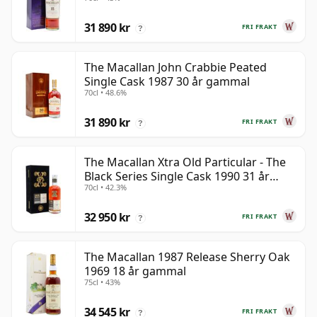
31 890 kr
FRI FRAKT
?
The Macallan John Crabbie Peated
Single Cask 1987 30 år gammal
70cl • 48.6%
31 890 kr
FRI FRAKT
?
The Macallan Xtra Old Particular - The
Black Series Single Cask 1990 31 år
70cl • 42.3%
gammal
32 950 kr
FRI FRAKT
?
The Macallan 1987 Release Sherry Oak
1969 18 år gammal
75cl • 43%
34 545 kr
FRI FRAKT
?