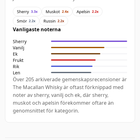
Sherry
Muskot
Apelsin
3.3x
2.4x
2.2x
Smör
Russin
2.2x
2.2x
Vanligaste noterna
Sherry
Vanilj
Ek
Frukt
Rik
Len
Över 205 arkiverade gemenskapsrecensioner är
The Macallan Whisky är oftast förknippad med
noter av sherry, vanilj och ek, där sherry,
muskot och apelsin förekommer oftare än
genomsnittet för kategorin.