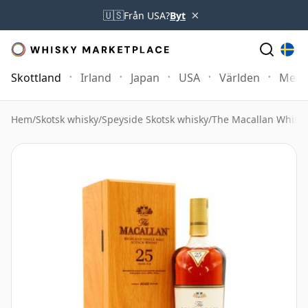
×
🇺🇸
Från USA?
Byt
Skottland
Irland
Japan
USA
Världen
Mer
Hem
/
Skotsk whisky
/
Speyside Skotsk whisky
/
The Macallan Whisk