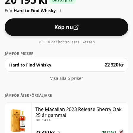
aromer av apelsin, mjölkchoklad, russin och rostad ek.
Från
Hard to Find Whisky
Smaken nystas upp med komplexiteten hos
?
kristalliserad ingefära, mandel, som kulminerar i en
smak av överseende stuvad frukt.
Köp nu
20+ · Ålder kontrolleras i kassan
JÄMFÖR PRISER
22 320 kr
Hard to Find Whisky
Visa alla 5 priser
JÄMFÖR ÅTERFÖRSÄLJARE
The Macallan 2023 Release Sherry Oak
25 år gammal
70cl • 43%
22 320 kr
FRI FRAKT
?