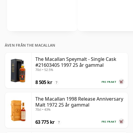
ÄVEN FRÅN THE MACALLAN
The Macallan Speymalt - Single Cask
#21603405 1997 25 år gammal
70cl • 52.5%
8 505 kr
FRI FRAKT
?
The Macallan 1998 Release Anniversary
Malt 1972 25 år gammal
70cl • 43%
63 775 kr
FRI FRAKT
?