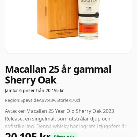
Macallan 25 år gammal
Sherry Oak
Jämför 6 priser från 20 195 kr
Region:
Speyside
ABV:
43%
Storlek:
70cl
Avtäcker Macallan 25 Year Old Sherry Oak 2023
Release, en singelmalt som utstrålar djup och
sofistikering. Denna whisky har lagrats i tjugofem år
20 195 kr
på sherryfat och välkomnar sinnena med uppiggande
Bästa pris