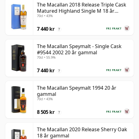
The Macallan 2018 Release Triple Cask
Matured Highland Single M 18 år
70cl • 43%
gammal
7 440 kr
FRI FRAKT
?
The Macallan Speymalt - Single Cask
#9544 2002 20 år gammal
70cl • 55.9%
7 440 kr
FRI FRAKT
?
The Macallan Speymalt 1994 20 år
gammal
70cl • 43%
8 505 kr
FRI FRAKT
?
The Macallan 2020 Release Sherry Oak
18 år gammal