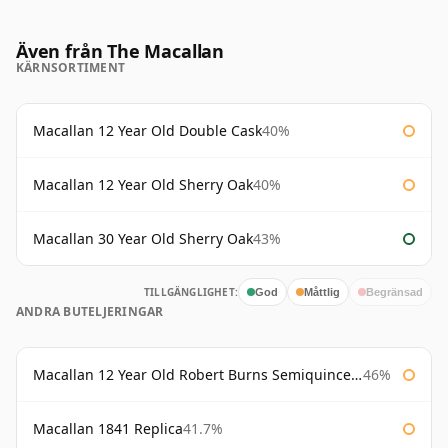
Även från The Macallan
KÄRNSORTIMENT
Macallan 12 Year Old Double Cask
40%
Macallan 12 Year Old Sherry Oak
40%
Macallan 30 Year Old Sherry Oak
43%
TILLGÄNGLIGHET:
God
Måttlig
Begränsad
ANDRA BUTELJERINGAR
Macallan 12 Year Old Robert Burns Semiquincentenary
46%
Macallan 1841 Replica
41.7%