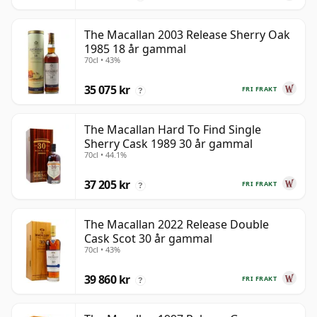
The Macallan 2003 Release Sherry Oak
1985 18 år gammal
70cl • 43%
35 075 kr
FRI FRAKT
?
The Macallan Hard To Find Single
Sherry Cask 1989 30 år gammal
70cl • 44.1%
37 205 kr
FRI FRAKT
?
The Macallan 2022 Release Double
Cask Scot 30 år gammal
70cl • 43%
39 860 kr
FRI FRAKT
?