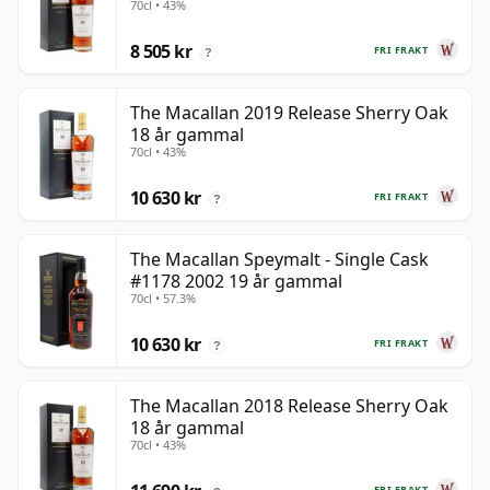
70cl • 43%
8 505 kr
FRI FRAKT
?
The Macallan 2019 Release Sherry Oak
18 år gammal
70cl • 43%
10 630 kr
FRI FRAKT
?
The Macallan Speymalt - Single Cask
#1178 2002 19 år gammal
70cl • 57.3%
10 630 kr
FRI FRAKT
?
The Macallan 2018 Release Sherry Oak
18 år gammal
70cl • 43%
FRI FRAKT