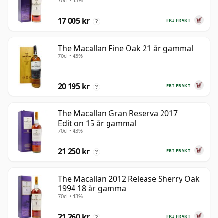
70cl • 43%
17 005 kr
FRI FRAKT
?
The Macallan Fine Oak 21 år gammal
70cl • 43%
20 195 kr
FRI FRAKT
?
The Macallan Gran Reserva 2017
Edition 15 år gammal
70cl • 43%
21 250 kr
FRI FRAKT
?
The Macallan 2012 Release Sherry Oak
1994 18 år gammal
70cl • 43%
21 260 kr
FRI FRAKT
?