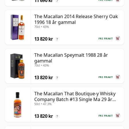
11 690 kr
?
The Macallan 2014 Release Sherry Oak
1996 18 år gammal
70cl • 43%
13 820 kr
FRI FRAKT
?
The Macallan Speymalt 1988 28 år
gammal
70cl • 43%
13 820 kr
FRI FRAKT
?
The Macallan That Boutique-y Whisky
Company Batch #13 Single Ma 29 år
50cl • 47.3%
gammal
13 820 kr
FRI FRAKT
?