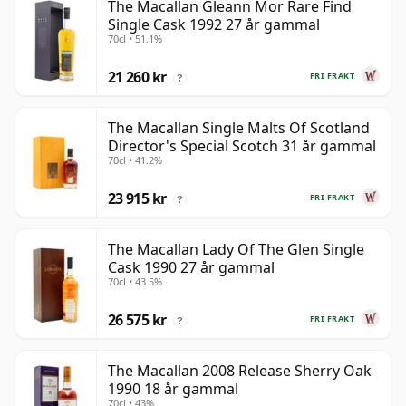
The Macallan Gleann Mor Rare Find
Single Cask 1992 27 år gammal
70cl • 51.1%
21 260 kr
FRI FRAKT
?
The Macallan Single Malts Of Scotland
Director's Special Scotch 31 år gammal
70cl • 41.2%
23 915 kr
FRI FRAKT
?
The Macallan Lady Of The Glen Single
Cask 1990 27 år gammal
70cl • 43.5%
26 575 kr
FRI FRAKT
?
The Macallan 2008 Release Sherry Oak
1990 18 år gammal
70cl • 43%