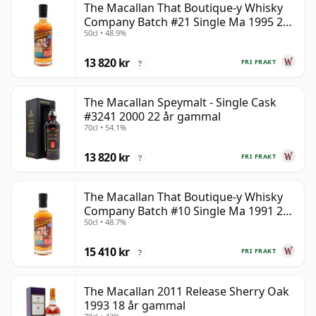
The Macallan That Boutique-y Whisky
Company Batch #21 Single Ma 1995 24
50cl • 48.9%
år gammal
13 820 kr
FRI FRAKT
?
The Macallan Speymalt - Single Cask
#3241 2000 22 år gammal
70cl • 54.1%
13 820 kr
FRI FRAKT
?
The Macallan That Boutique-y Whisky
Company Batch #10 Single Ma 1991 26
50cl • 48.7%
år gammal
15 410 kr
FRI FRAKT
?
The Macallan 2011 Release Sherry Oak
1993 18 år gammal