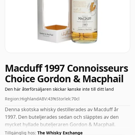
Macduff 1997 Connoisseurs
Choice Gordon & Macphail
Den här återförsäljaren skickar kanske inte till ditt land
Region:
Highland
ABV:
43%
Storlek:
70cl
Denna skotska whisky destillerades av Macduff år
1997. Den buteljerades sedan och släpptes av den
mycket hyllade buteljeraren Gordon & Macphail.
Kommer i en vanlig 70cl flaska och buteljeras till ett
Tillgänglig hos:
The Whisky Exchange