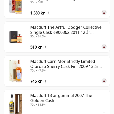
50cl • 51%
år gammal
1 380 kr
?
Macduff The Artful Dodger Collective
Single Cask #900362 2011 12 år
50cl • 61.3%
gammal
510 kr
?
Macduff Carn Mor Strictly Limited
Oloroso Sherry Cask Fini 2009 13 år
70cl • 47.5%
gammal
745 kr
?
Macduff 13 år gammal 2007 The
Golden Cask
70cl • 54.3%