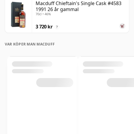
Macduff Chieftain's Single Cask #4583
1991 26 år gammal
70cl • 46%
3 720 kr
?
VAR KÖPER MAN MACDUFF