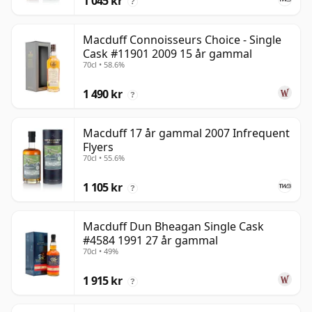
1 045 kr
?
Macduff Connoisseurs Choice - Single
Cask #11901 2009 15 år gammal
70cl • 58.6%
1 490 kr
?
Macduff 17 år gammal 2007 Infrequent
Flyers
70cl • 55.6%
1 105 kr
?
Macduff Dun Bheagan Single Cask
#4584 1991 27 år gammal
70cl • 49%
1 915 kr
?