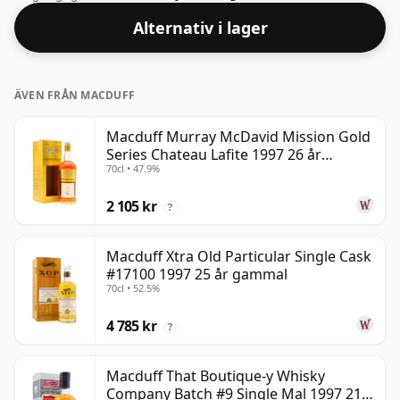
hälsosamt ABV på 43%.
Alternativ i lager
ÄVEN FRÅN MACDUFF
Macduff Murray McDavid Mission Gold
Series Chateau Lafite 1997 26 år
70cl • 47.9%
gammal
2 105 kr
?
Macduff Xtra Old Particular Single Cask
#17100 1997 25 år gammal
70cl • 52.5%
4 785 kr
?
Macduff That Boutique-y Whisky
Company Batch #9 Single Mal 1997 21