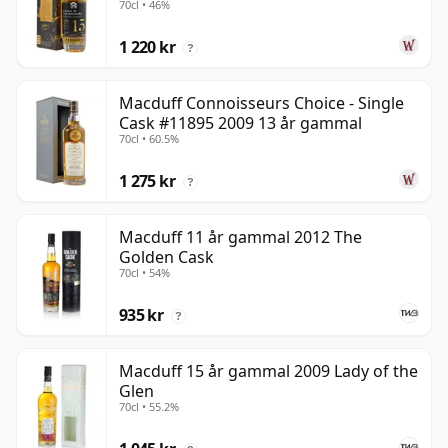
70cl • 46%
gammal
1 220 kr
?
Macduff Connoisseurs Choice - Single
Cask #11895 2009 13 år gammal
70cl • 60.5%
1 275 kr
?
Macduff 11 år gammal 2012 The
Golden Cask
70cl • 54%
935 kr
?
Macduff 15 år gammal 2009 Lady of the
Glen
70cl • 55.2%