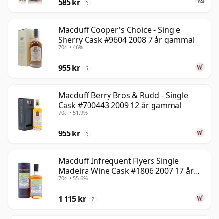
585 kr
?
Macduff Cooper's Choice - Single
Sherry Cask #9604 2008 7 år gammal
70cl • 46%
955 kr
?
Macduff Berry Bros & Rudd - Single
Cask #700443 2009 12 år gammal
70cl • 51.9%
955 kr
?
Macduff Infrequent Flyers Single
Madeira Wine Cask #1806 2007 17 år
70cl • 55.6%
gammal
1 115 kr
?