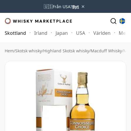
×
🇺🇸
Från USA?
Byt
Skottland
Irland
Japan
USA
Världen
Mer
Hem
/
Skotsk whisky
/
Highland Skotsk whisky
/
Macduff Whisky
/
Mac