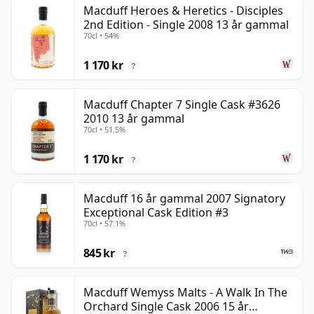
Macduff Heroes & Heretics - Disciples
2nd Edition - Single 2008 13 år gammal
70cl • 54%
1 170 kr
?
Macduff Chapter 7 Single Cask #3626
2010 13 år gammal
70cl • 51.5%
1 170 kr
?
Macduff 16 år gammal 2007 Signatory
Exceptional Cask Edition #3
70cl • 57.1%
845 kr
?
Macduff Wemyss Malts - A Walk In The
Orchard Single Cask 2006 15 år