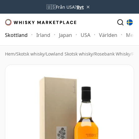
×
🇺🇸
Från USA?
Byt
Skottland
Irland
Japan
USA
Världen
Mer
Hem
/
Skotsk whisky
/
Lowland Skotsk whisky
/
Rosebank Whisky
/
Ros