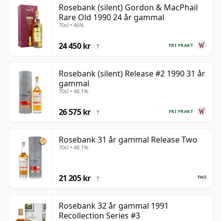
Rosebank (silent) Gordon & MacPhail
Rare Old 1990 24 år gammal
70cl • 46%
24 450 kr
FRI FRAKT
?
Rosebank (silent) Release #2 1990 31 år
gammal
70cl • 48.1%
26 575 kr
FRI FRAKT
?
Rosebank 31 år gammal Release Two
70cl • 48.1%
21 205 kr
?
Rosebank 32 år gammal 1991
Recollection Series #3