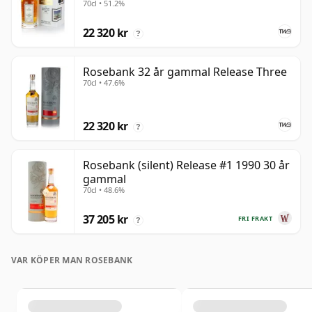
70cl • 51.2%
22 320 kr
?
Rosebank 32 år gammal Release Three
70cl • 47.6%
22 320 kr
?
Rosebank (silent) Release #1 1990 30 år
gammal
70cl • 48.6%
37 205 kr
FRI FRAKT
?
VAR KÖPER MAN ROSEBANK