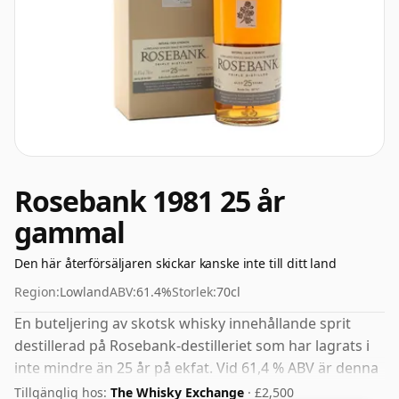
Rosebank 1981 25 år
gammal
Den här återförsäljaren skickar kanske inte till ditt land
Region:
Lowland
ABV:
61.4%
Storlek:
70cl
En buteljering av skotsk whisky innehållande sprit
destillerad på Rosebank-destilleriet som har lagrats i
inte mindre än 25 år på ekfat. Vid 61,4 % ABV är denna
alkoholhalt mer än acceptabel. Buteljerat i
Tillgänglig hos:
The Whisky Exchange
· £2,500