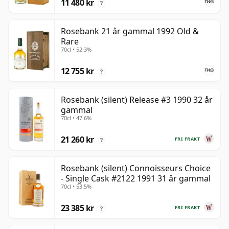
11 480 kr
?
Rosebank 21 år gammal 1992 Old &
Rare
70cl • 52.3%
12 755 kr
?
Rosebank (silent) Release #3 1990 32 år
gammal
70cl • 47.6%
21 260 kr
FRI FRAKT
?
Rosebank (silent) Connoisseurs Choice
- Single Cask #2122 1991 31 år gammal
70cl • 53.5%
23 385 kr
FRI FRAKT
?