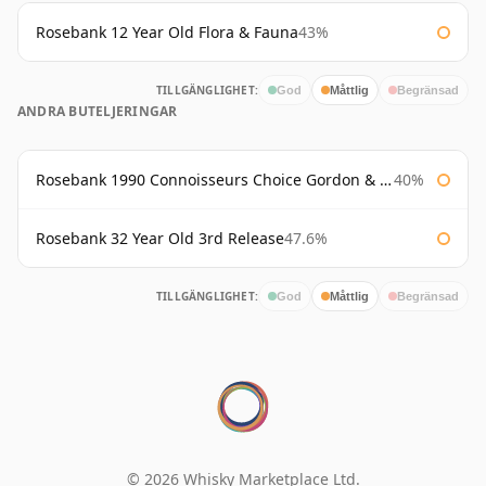
Rosebank 12 Year Old Flora & Fauna
43%
TILLGÄNGLIGHET:
God
Måttlig
Begränsad
ANDRA BUTELJERINGAR
Rosebank 1990 Connoisseurs Choice Gordon & Macphail
40%
Rosebank 32 Year Old 3rd Release
47.6%
TILLGÄNGLIGHET:
God
Måttlig
Begränsad
© 2026 Whisky Marketplace Ltd.