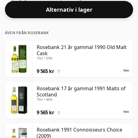
standardutgåvans storlek på 70cl.
Alternativ i lager
ÄVEN FRÅN ROSEBANK
Rosebank 21 år gammal 1990 Old Malt
Cask
70cl • 50%
9 565 kr
?
Rosebank 17 år gammal 1991 Malts of
Scotland
70cl • 46%
9 565 kr
?
Rosebank 1991 Connoisseurs Choice
(2009)