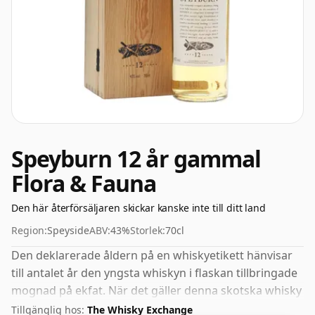
Speyburn 12 år gammal
Flora & Fauna
Den här återförsäljaren skickar kanske inte till ditt land
Region:
Speyside
ABV:
43%
Storlek:
70cl
Den deklarerade åldern på en whiskyetikett hänvisar
till antalet år den yngsta whiskyn i flaskan tillbringade
mognad på ekfat. När det gäller denna skotska whisky
från Speyburn är det 12 år. Buteljerat med den allt
Tillgänglig hos:
The Whisky Exchange