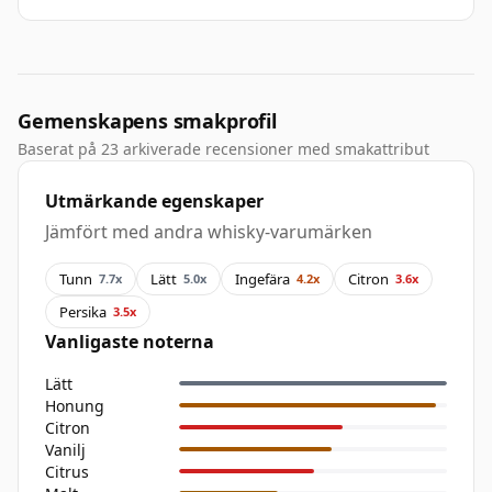
Gemenskapens smakprofil
Baserat på 23 arkiverade recensioner med smakattribut
Utmärkande egenskaper
Jämfört med andra whisky-varumärken
Tunn
Lätt
Ingefära
Citron
7.7x
5.0x
4.2x
3.6x
Persika
3.5x
Vanligaste noterna
Lätt
Honung
Citron
Vanilj
Citrus