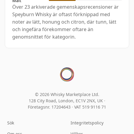
Malt
Över 23 arkiverade gemenskapsrecensioner är
Speyburn Whisky är oftast förknippad med
noter av lätt, honung och citron, där tunn, lätt
och ingefära förekommer oftare än
genomsnittet för kategorin.
© 2026 Whisky Marketplace Ltd.
128 City Road, London, EC1V 2NX, UK ·
Företagsnr. 17204643
·
VAT 519 9116 71
Sök
Integritetspolicy
Om oss
Villkor