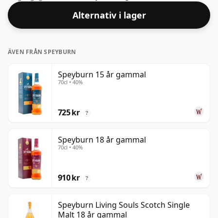
populärare styrkan på 43%, vilket är ett respektabelt
Alternativ i lager
drickande ABV.
ÄVEN FRÅN SPEYBURN
Speyburn 15 år gammal
70cl • 40%
725 kr
?
Speyburn 18 år gammal
70cl • 40%
910 kr
?
Speyburn Living Souls Scotch Single
Malt 18 år gammal