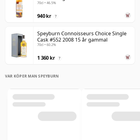
70cl • 46.5%
940 kr
?
Speyburn Connoisseurs Choice Single
Cask #552 2008 15 år gammal
70cl • 60.2%
1 360 kr
?
VAR KÖPER MAN SPEYBURN