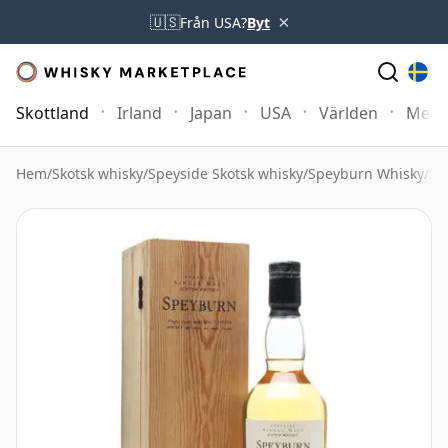
×
🇺🇸
Från USA?
Byt
Skottland
Irland
Japan
USA
Världen
Mer
Hem
/
Skotsk whisky
/
Speyside Skotsk whisky
/
Speyburn Whisky
/
Sp