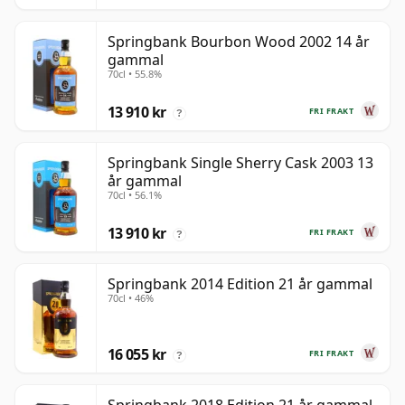
Springbank Bourbon Wood 2002 14 år
gammal
70cl • 55.8%
13 910 kr
FRI FRAKT
?
Springbank Single Sherry Cask 2003 13
år gammal
70cl • 56.1%
13 910 kr
FRI FRAKT
?
Springbank 2014 Edition 21 år gammal
70cl • 46%
16 055 kr
FRI FRAKT
?