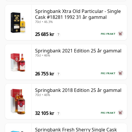
Springbank Xtra Old Particular - Single
Cask #18281 1992 31 år gammal
70cl • 46.3%
25 685 kr
FRI FRAKT
?
Springbank 2021 Edition 25 år gammal
70cl • 46%
26 755 kr
FRI FRAKT
?
Springbank 2018 Edition 25 år gammal
70cl • 46%
32 105 kr
FRI FRAKT
?
Springbank Fresh Sherry Single Cask