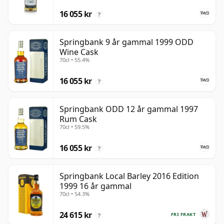
16 055 kr
?
Springbank 9 år gammal 1999 ODD
Wine Cask
70cl • 55.4%
16 055 kr
?
Springbank ODD 12 år gammal 1997
Rum Cask
70cl • 59.5%
16 055 kr
?
Springbank Local Barley 2016 Edition
1999 16 år gammal
70cl • 54.3%
24 615 kr
FRI FRAKT
?