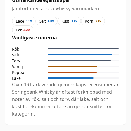
Utmärkande egenskaper
Jämfört med andra whisky-varumärken
Lake
Salt
Kust
Korn
5.5x
4.0x
3.4x
3.4x
Bär
3.2x
Vanligaste noterna
Rök
Salt
Torv
Vanilj
Peppar
Lake
Över 191 arkiverade gemenskapsrecensioner är
Springbank Whisky är oftast förknippad med
noter av rök, salt och torv, där lake, salt och
kust förekommer oftare än genomsnittet för
kategorin.