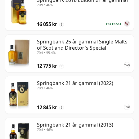
Springbank 2018 Edition 21 år gammal
70cl • 46%
16 055 kr
FRI FRAKT
?
Springbank 25 år gammal Single Malts
of Scotland Director's Special
70cl • 55.4%
12 775 kr
?
Springbank 21 år gammal (2022)
70cl • 46%
12 845 kr
?
Springbank 21 år gammal (2013)
70cl • 46%