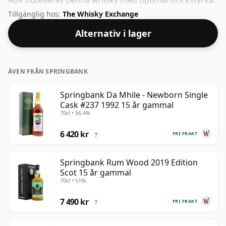
ABV buteljeras denna whisky med optimal drickstyrka.
Avnjuts prydligt eller med en droppe vatten.
Tillgänglig hos:
The Whisky Exchange
Alternativ i lager
ÄVEN FRÅN SPRINGBANK
Springbank Da Mhile - Newborn Single
Cask #237 1992 15 år gammal
70cl • 56.4%
6 420 kr
FRI FRAKT
?
Springbank Rum Wood 2019 Edition
Scot 15 år gammal
70cl • 51%
7 490 kr
FRI FRAKT
?