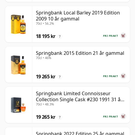
Springbank Local Barley 2019 Edition
2009 10 år gammal
70cl • 56.2%
18 195 kr
FRI FRAKT
?
Springbank 2015 Edition 21 år gammal
70cl • 46%
19 265 kr
FRI FRAKT
?
Springbank Limited Connoisseur
Collection Single Cask #230 1991 31 år
70cl • 48.3%
gammal
19 265 kr
FRI FRAKT
?
Springbank 2022 Edition 25 år gammal