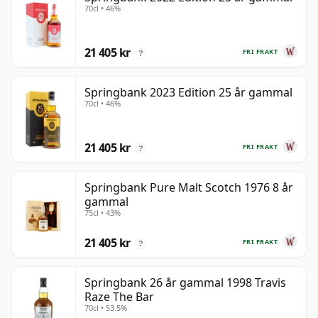
70cl • 46%
21 405 kr
FRI FRAKT
?
Springbank 2023 Edition 25 år gammal
70cl • 46%
21 405 kr
FRI FRAKT
?
Springbank Pure Malt Scotch 1976 8 år
gammal
75cl • 43%
21 405 kr
FRI FRAKT
?
Springbank 26 år gammal 1998 Travis
Raze The Bar
70cl • 53.5%