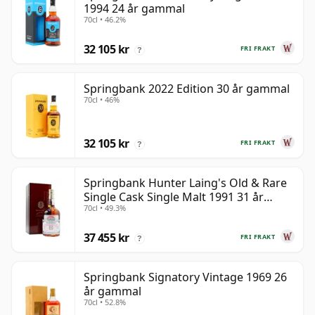
1994 24 år gammal
70cl • 46.2%
32 105 kr
FRI FRAKT
?
Springbank 2022 Edition 30 år gammal
70cl • 46%
32 105 kr
FRI FRAKT
?
Springbank Hunter Laing's Old & Rare
Single Cask Single Malt 1991 31 år
70cl • 49.3%
gammal
37 455 kr
FRI FRAKT
?
Springbank Signatory Vintage 1969 26
år gammal
70cl • 52.8%