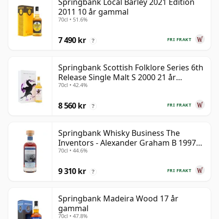
Springbank Local Barley 2021 Edition
2011 10 år gammal
70cl • 51.6%
7 490 kr
FRI FRAKT
?
Springbank Scottish Folklore Series 6th
Release Single Malt S 2000 21 år
70cl • 42.4%
gammal
8 560 kr
FRI FRAKT
?
Springbank Whisky Business The
Inventors - Alexander Graham B 1997
70cl • 44.6%
28 år gammal
9 310 kr
FRI FRAKT
?
Springbank Madeira Wood 17 år
gammal
70cl • 47.8%