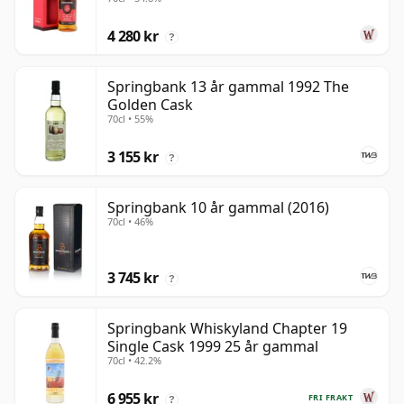
4 280 kr
?
Springbank 13 år gammal 1992 The
Golden Cask
70cl • 55%
3 155 kr
?
Springbank 10 år gammal (2016)
70cl • 46%
3 745 kr
?
Springbank Whiskyland Chapter 19
Single Cask 1999 25 år gammal
70cl • 42.2%
6 955 kr
FRI FRAKT
?