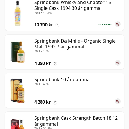
Springbank Whiskyland Chapter 15
Single Cask 1994 30 år gammal
70cl • 44.8%
10 700 kr
FRI FRAKT
?
Springbank Da Mhile - Organic Single
Malt 1992 7 år gammal
70cl • 46%
4 280 kr
?
Springbank 10 år gammal
70cl • 46%
4 280 kr
?
Springbank Cask Strength Batch 18 12
år gammal
70cl • 54.8%