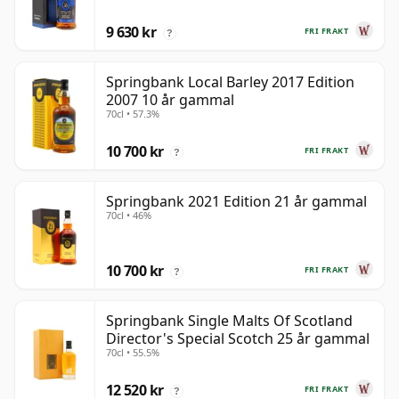
9 630 kr
FRI FRAKT
?
Springbank Local Barley 2017 Edition
2007 10 år gammal
70cl • 57.3%
10 700 kr
FRI FRAKT
?
Springbank 2021 Edition 21 år gammal
70cl • 46%
10 700 kr
FRI FRAKT
?
Springbank Single Malts Of Scotland
Director's Special Scotch 25 år gammal
70cl • 55.5%
12 520 kr
FRI FRAKT
?