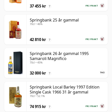
37 455 kr
FRI FRAKT
?
Springbank 25 år gammal
70cl • 46%
42 810 kr
FRI FRAKT
?
Springbank 26 år gammal 1995
Samaroli Magnifico
70cl • 45%
32 000 kr
?
Springbank Local Barley 1997 Edition
Single Cask 1966 31 år gammal
70cl • 52.1%
74 915 kr
FRI FRAKT
?