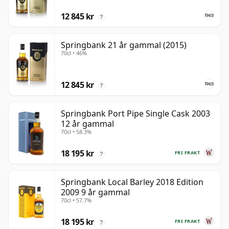
12 845 kr
?
Springbank 21 år gammal (2015)
70cl • 46%
12 845 kr
?
Springbank Port Pipe Single Cask 2003
12 år gammal
70cl • 58.3%
18 195 kr
FRI FRAKT
?
Springbank Local Barley 2018 Edition
2009 9 år gammal
70cl • 57.7%
18 195 kr
FRI FRAKT
?