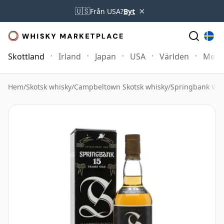
×
🇺🇸
Från USA?
Byt
Skottland
Irland
Japan
USA
Världen
Mer
Hem
/
Skotsk whisky
/
Campbeltown Skotsk whisky
/
Springbank Whi