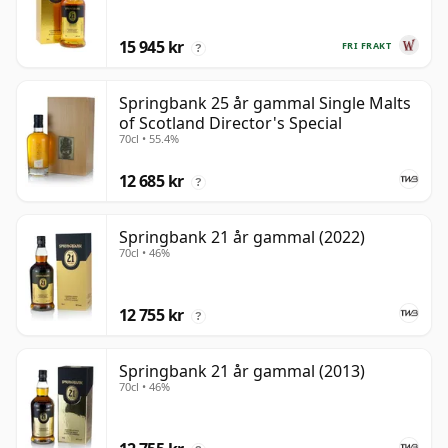
15 945 kr
FRI FRAKT
?
Springbank 25 år gammal Single Malts
of Scotland Director's Special
70cl • 55.4%
12 685 kr
?
Springbank 21 år gammal (2022)
70cl • 46%
12 755 kr
?
Springbank 21 år gammal (2013)
70cl • 46%