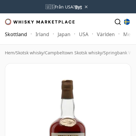
×
🇺🇸
Från USA?
Byt
Skottland
Irland
Japan
USA
Världen
Mer
Hem
/
Skotsk whisky
/
Campbeltown Skotsk whisky
/
Springbank Whi