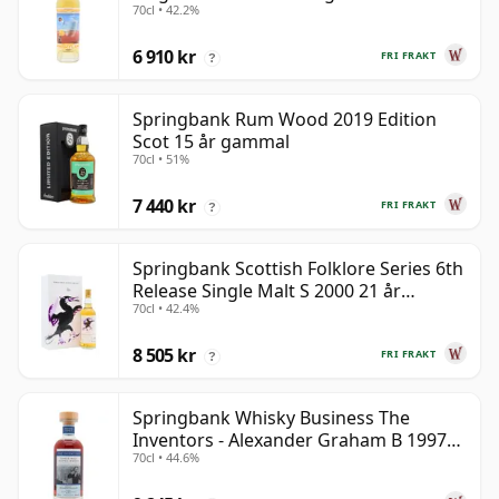
70cl • 42.2%
6 910 kr
FRI FRAKT
?
Springbank Rum Wood 2019 Edition
Scot 15 år gammal
70cl • 51%
7 440 kr
FRI FRAKT
?
Springbank Scottish Folklore Series 6th
Release Single Malt S 2000 21 år
70cl • 42.4%
gammal
8 505 kr
FRI FRAKT
?
Springbank Whisky Business The
Inventors - Alexander Graham B 1997
70cl • 44.6%
28 år gammal