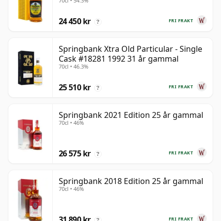
70cl • 54.3%
24 450 kr
FRI FRAKT
?
Springbank Xtra Old Particular - Single
Cask #18281 1992 31 år gammal
70cl • 46.3%
25 510 kr
FRI FRAKT
?
Springbank 2021 Edition 25 år gammal
70cl • 46%
26 575 kr
FRI FRAKT
?
Springbank 2018 Edition 25 år gammal
70cl • 46%
31 890 kr
FRI FRAKT
?