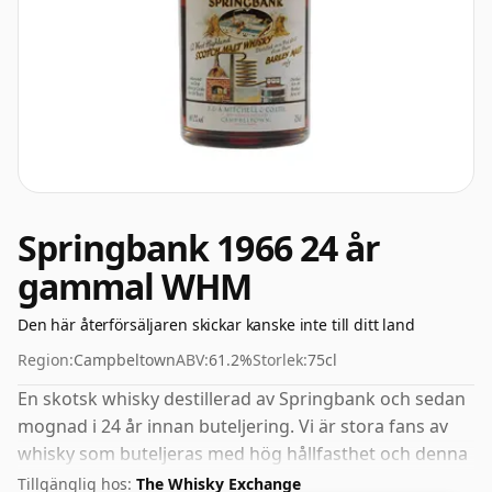
Springbank 1966 24 år
gammal WHM
Den här återförsäljaren skickar kanske inte till ditt land
Region:
Campbeltown
ABV:
61.2%
Storlek:
75cl
En skotsk whisky destillerad av Springbank och sedan
mognad i 24 år innan buteljering. Vi är stora fans av
whisky som buteljeras med hög hållfasthet och denna
buteljering kommer på snygga 61,2 %.
Tillgänglig hos:
The Whisky Exchange