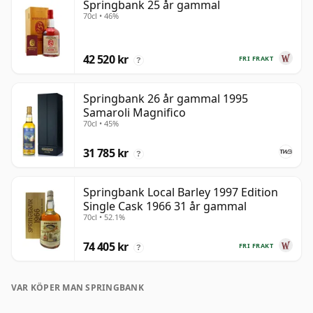
Springbank 25 år gammal
70cl • 46%
42 520 kr
FRI FRAKT
?
Springbank 26 år gammal 1995
Samaroli Magnifico
70cl • 45%
31 785 kr
?
Springbank Local Barley 1997 Edition
Single Cask 1966 31 år gammal
70cl • 52.1%
74 405 kr
FRI FRAKT
?
VAR KÖPER MAN SPRINGBANK