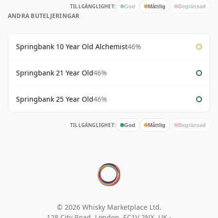
TILLGÄNGLIGHET:
God
Måttlig
Begränsad
ANDRA BUTELJERINGAR
Springbank 10 Year Old Alchemist
46%
Springbank 21 Year Old
46%
Springbank 25 Year Old
46%
TILLGÄNGLIGHET:
God
Måttlig
Begränsad
© 2026 Whisky Marketplace Ltd.
128 City Road, London, EC1V 2NX, UK ·