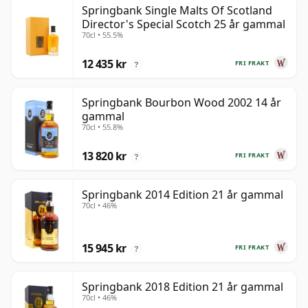
Springbank Single Malts Of Scotland
Director's Special Scotch 25 år gammal
70cl • 55.5%
12 435 kr
FRI FRAKT
?
Springbank Bourbon Wood 2002 14 år
gammal
70cl • 55.8%
13 820 kr
FRI FRAKT
?
Springbank 2014 Edition 21 år gammal
70cl • 46%
15 945 kr
FRI FRAKT
?
Springbank 2018 Edition 21 år gammal
70cl • 46%