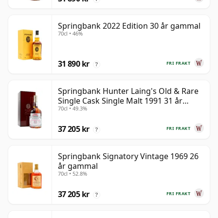
Springbank 2022 Edition 30 år gammal
70cl • 46%
31 890 kr
FRI FRAKT
?
Springbank Hunter Laing's Old & Rare
Single Cask Single Malt 1991 31 år
70cl • 49.3%
gammal
37 205 kr
FRI FRAKT
?
Springbank Signatory Vintage 1969 26
år gammal
70cl • 52.8%
37 205 kr
FRI FRAKT
?