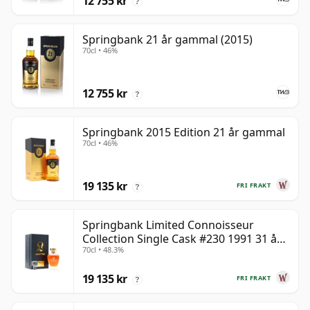
12 755 kr
?
Springbank 21 år gammal (2015)
70cl • 46%
12 755 kr
?
Springbank 2015 Edition 21 år gammal
70cl • 46%
19 135 kr
FRI FRAKT
?
Springbank Limited Connoisseur
Collection Single Cask #230 1991 31 år
70cl • 48.3%
gammal
19 135 kr
FRI FRAKT
?