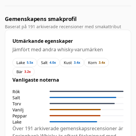
Gemenskapens smakprofil
Baserat på 191 arkiverade recensioner med smakattribut
Utmärkande egenskaper
Jämfört med andra whisky-varumärken
Lake
Salt
Kust
Korn
5.5x
4.0x
3.4x
3.4x
Bär
3.2x
Vanligaste noterna
Rök
Salt
Torv
Vanilj
Peppar
Lake
Över 191 arkiverade gemenskapsrecensioner är