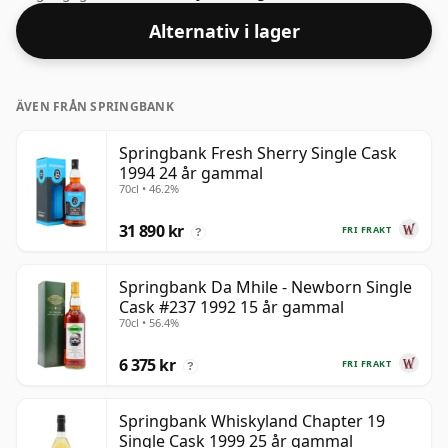
Alternativ i lager
ÄVEN FRÅN SPRINGBANK
Springbank Fresh Sherry Single Cask
1994 24 år gammal
70cl • 46.2%
31 890 kr
FRI FRAKT
?
Springbank Da Mhile - Newborn Single
Cask #237 1992 15 år gammal
70cl • 56.4%
6 375 kr
FRI FRAKT
?
Springbank Whiskyland Chapter 19
Single Cask 1999 25 år gammal