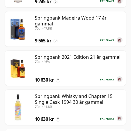
9 245 kr
FRI FRAKT
?
Springbank Madeira Wood 17 år
gammal
70cl • 47.8%
9 565 kr
FRI FRAKT
?
Springbank 2021 Edition 21 år gammal
70cl • 46%
10 630 kr
FRI FRAKT
?
Springbank Whiskyland Chapter 15
Single Cask 1994 30 år gammal
70cl • 44.8%
10 630 kr
FRI FRAKT
?