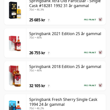
Springbank Xtra Old Particular - Single
Cask #18281 1992 31 år gammal
70cl • 46.3%
25 685 kr
FRI FRAKT
?
Springbank 2021 Edition 25 år gammal
70cl • 46%
26 755 kr
FRI FRAKT
?
Springbank 2018 Edition 25 år gammal
70cl • 46%
32 105 kr
FRI FRAKT
?
Springbank Fresh Sherry Single Cask
1994 24 år gammal
70cl • 46.2%