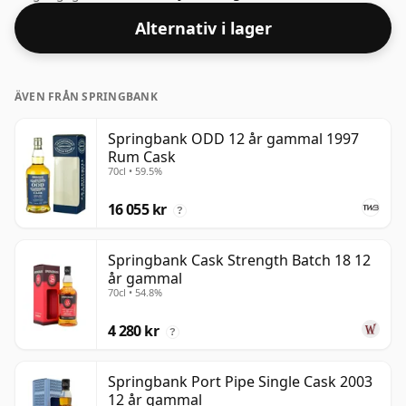
Alternativ i lager
ÄVEN FRÅN SPRINGBANK
Springbank ODD 12 år gammal 1997
Rum Cask
70cl • 59.5%
16 055 kr
?
Springbank Cask Strength Batch 18 12
år gammal
70cl • 54.8%
4 280 kr
?
Springbank Port Pipe Single Cask 2003
12 år gammal