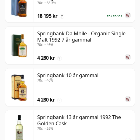
70cl • 58.3%
18 195 kr
FRI FRAKT
?
Springbank Da Mhile - Organic Single
Malt 1992 7 år gammal
70cl • 46%
4 280 kr
?
Springbank 10 år gammal
70cl • 46%
4 280 kr
?
Springbank 13 år gammal 1992 The
Golden Cask
70cl • 55%