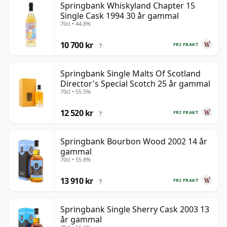
Springbank Whiskyland Chapter 15
Single Cask 1994 30 år gammal
70cl • 44.8%
10 700 kr
FRI FRAKT
?
Springbank Single Malts Of Scotland
Director's Special Scotch 25 år gammal
70cl • 55.5%
12 520 kr
FRI FRAKT
?
Springbank Bourbon Wood 2002 14 år
gammal
70cl • 55.8%
13 910 kr
FRI FRAKT
?
Springbank Single Sherry Cask 2003 13
år gammal