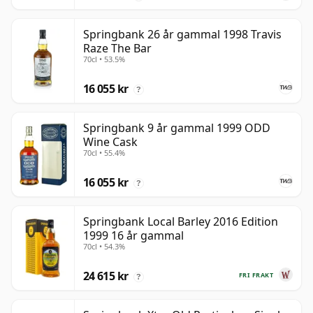
Springbank 26 år gammal 1998 Travis
Raze The Bar
70cl • 53.5%
16 055 kr
?
Springbank 9 år gammal 1999 ODD
Wine Cask
70cl • 55.4%
16 055 kr
?
Springbank Local Barley 2016 Edition
1999 16 år gammal
70cl • 54.3%
24 615 kr
FRI FRAKT
?