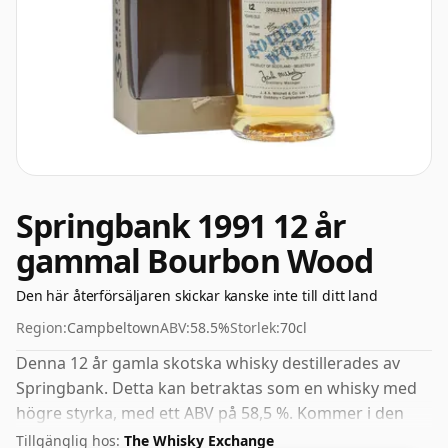
Springbank 1991 12 år
gammal Bourbon Wood
Den här återförsäljaren skickar kanske inte till ditt land
Region:
Campbeltown
ABV:
58.5%
Storlek:
70cl
Denna 12 år gamla skotska whisky destillerades av
Springbank. Detta kan betraktas som en whisky med
högre styrka, med ett ABV på 58,5 %. Kommer i den
vanliga tappningsstorleken på 70cl.
Tillgänglig hos:
The Whisky Exchange