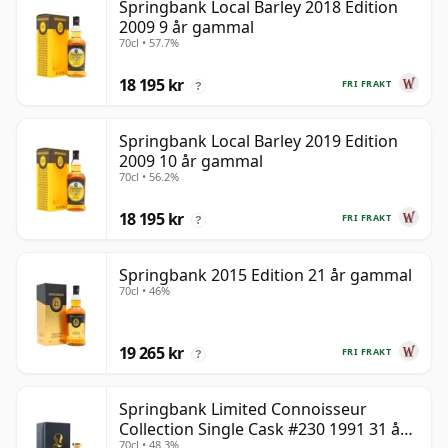
Springbank Local Barley 2018 Edition
2009 9 år gammal
70cl • 57.7%
18 195 kr
FRI FRAKT
?
Springbank Local Barley 2019 Edition
2009 10 år gammal
70cl • 56.2%
18 195 kr
FRI FRAKT
?
Springbank 2015 Edition 21 år gammal
70cl • 46%
19 265 kr
FRI FRAKT
?
Springbank Limited Connoisseur
Collection Single Cask #230 1991 31 år
70cl • 48.3%