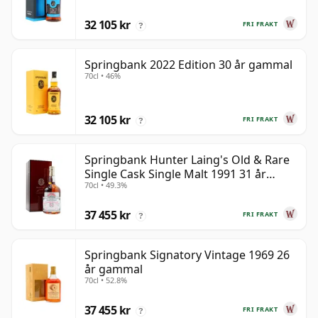
32 105 kr
FRI FRAKT
?
Springbank 2022 Edition 30 år gammal
70cl • 46%
32 105 kr
FRI FRAKT
?
Springbank Hunter Laing's Old & Rare
Single Cask Single Malt 1991 31 år
70cl • 49.3%
gammal
37 455 kr
FRI FRAKT
?
Springbank Signatory Vintage 1969 26
år gammal
70cl • 52.8%
37 455 kr
FRI FRAKT
?