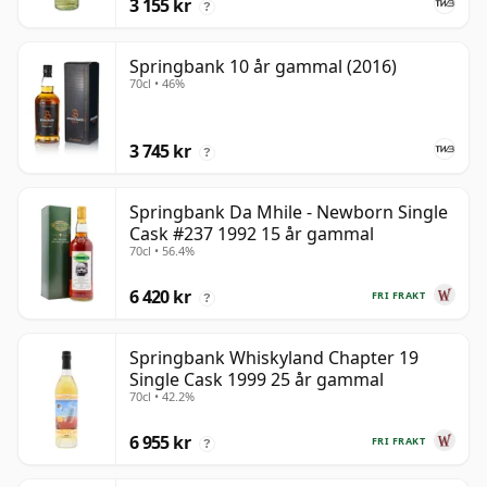
3 155 kr
?
Springbank 10 år gammal (2016)
70cl • 46%
3 745 kr
?
Springbank Da Mhile - Newborn Single
Cask #237 1992 15 år gammal
70cl • 56.4%
6 420 kr
FRI FRAKT
?
Springbank Whiskyland Chapter 19
Single Cask 1999 25 år gammal
70cl • 42.2%
6 955 kr
FRI FRAKT
?