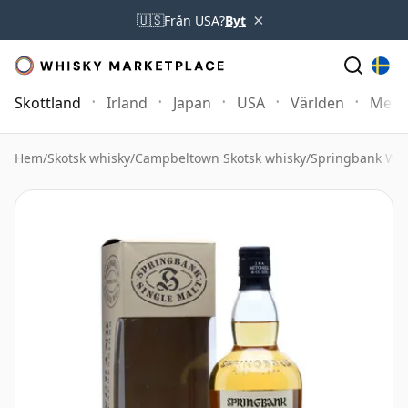
×
🇺🇸
Från USA?
Byt
Skottland
Irland
Japan
USA
Världen
Mer
Hem
/
Skotsk whisky
/
Campbeltown Skotsk whisky
/
Springbank Whi