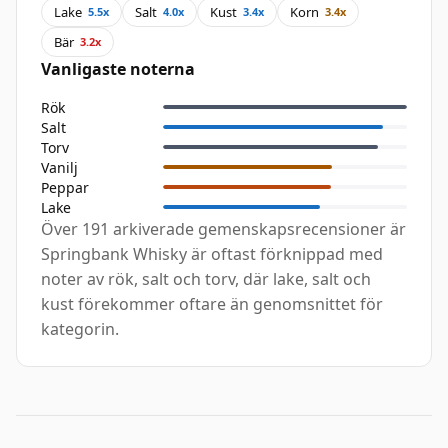
Lake
Salt
Kust
Korn
5.5x
4.0x
3.4x
3.4x
Bär
3.2x
Vanligaste noterna
Rök
Salt
Torv
Vanilj
Peppar
Lake
Över 191 arkiverade gemenskapsrecensioner är
Springbank Whisky är oftast förknippad med
noter av rök, salt och torv, där lake, salt och
kust förekommer oftare än genomsnittet för
kategorin.