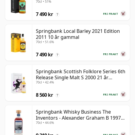
70cl • 51%
7 490 kr
FRI FRAKT
?
Springbank Local Barley 2021 Edition
2011 10 år gammal
70cl • 51.6%
7 490 kr
FRI FRAKT
?
Springbank Scottish Folklore Series 6th
Release Single Malt S 2000 21 år
70cl • 42.4%
gammal
8 560 kr
FRI FRAKT
?
Springbank Whisky Business The
Inventors - Alexander Graham B 1997
70cl • 44.6%
28 år gammal
FRI FRAKT