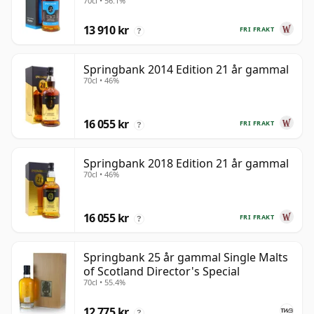
70cl • 56.1%
13 910 kr
FRI FRAKT
?
Springbank 2014 Edition 21 år gammal
70cl • 46%
16 055 kr
FRI FRAKT
?
Springbank 2018 Edition 21 år gammal
70cl • 46%
16 055 kr
FRI FRAKT
?
Springbank 25 år gammal Single Malts
of Scotland Director's Special
70cl • 55.4%
12 775 kr
?