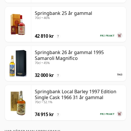
Springbank 25 år gammal
70cl • 46%
42 810 kr
FRI FRAKT
?
Springbank 26 år gammal 1995
Samaroli Magnifico
70cl • 45%
32 000 kr
?
Springbank Local Barley 1997 Edition
Single Cask 1966 31 år gammal
70cl • 52.1%
74 915 kr
FRI FRAKT
?