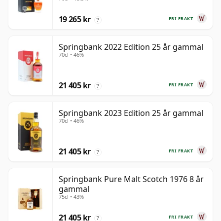
gammal
19 265 kr
FRI FRAKT
?
Springbank 2022 Edition 25 år gammal
70cl • 46%
21 405 kr
FRI FRAKT
?
Springbank 2023 Edition 25 år gammal
70cl • 46%
21 405 kr
FRI FRAKT
?
Springbank Pure Malt Scotch 1976 8 år
gammal
75cl • 43%
21 405 kr
FRI FRAKT
?