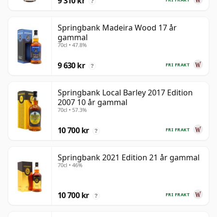
9 310 kr
?
Springbank Madeira Wood 17 år
gammal
70cl • 47.8%
9 630 kr
FRI FRAKT
?
Springbank Local Barley 2017 Edition
2007 10 år gammal
70cl • 57.3%
10 700 kr
FRI FRAKT
?
Springbank 2021 Edition 21 år gammal
70cl • 46%
10 700 kr
FRI FRAKT
?