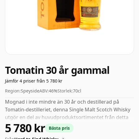
Tomatin 30 år gammal
Jämför 4 priser från 5 780 kr
Region:
Speyside
ABV:
46%
Storlek:
70cl
Mognad i inte mindre än 30 år och destillerad på
Tomatin-destilleriet, denna Single Malt Scotch Whisky
utgör en del av huvudproduktsortimentet från detta
5 780 kr
Speyside-destilleri. 46 % anses av många vara ett bra
Bästa pris
ABV för att uppleva "munkänslan" och den fulla