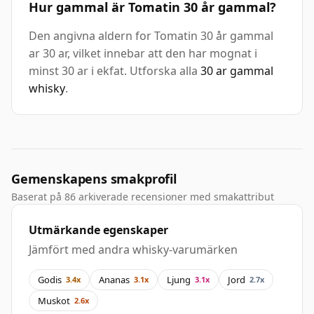
Hur gammal är Tomatin 30 år gammal?
Den angivna aldern for Tomatin 30 år gammal
ar 30 ar, vilket innebar att den har mognat i
minst 30 ar i ekfat. Utforska alla
30 ar gammal
whisky
.
Gemenskapens smakprofil
Baserat på 86 arkiverade recensioner med smakattribut
Utmärkande egenskaper
Jämfört med andra whisky-varumärken
Godis
Ananas
Ljung
Jord
3.4x
3.1x
3.1x
2.7x
Muskot
2.6x