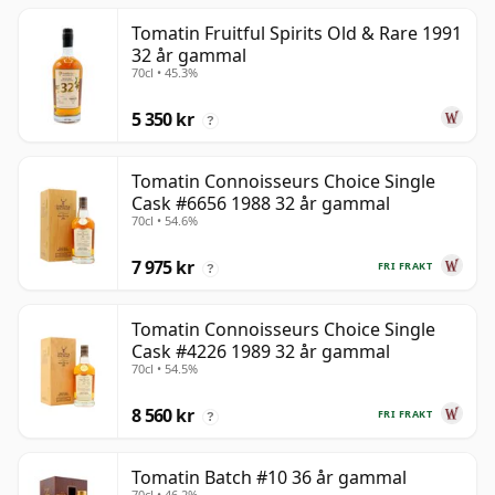
Tomatin Fruitful Spirits Old & Rare 1991
32 år gammal
70cl • 45.3%
5 350 kr
?
Tomatin Connoisseurs Choice Single
Cask #6656 1988 32 år gammal
70cl • 54.6%
7 975 kr
FRI FRAKT
?
Tomatin Connoisseurs Choice Single
Cask #4226 1989 32 år gammal
70cl • 54.5%
8 560 kr
FRI FRAKT
?
Tomatin Batch #10 36 år gammal
70cl • 46.2%