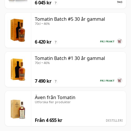
6 045 kr
?
Tomatin Batch #5 30 år gammal
70cl • 46%
6 420 kr
FRI FRAKT
?
Tomatin Batch #1 30 år gammal
70cl • 46%
7 490 kr
FRI FRAKT
?
Även från Tomatin
Utforska fler produkter
Från 4 655 kr
DESTILLERI