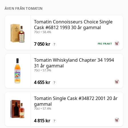
ÄVEN FRÅN TOMATIN
Tomatin Connoisseurs Choice Single
Cask #6812 1993 30 år gammal
70cl • 58.4%
7 050 kr
FRI FRAKT
?
Tomatin Whiskyland Chapter 34 1994
31 år gammal
70cl • 57.9%
4 655 kr
?
Tomatin Single Cask #34872 2001 20 år
gammal
70cl • 57.4%
4 815 kr
?