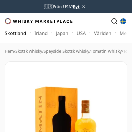
×
🇺🇸
Från USA?
Byt
Skottland
Irland
Japan
USA
Världen
Mer
Hem
/
Skotsk whisky
/
Speyside Skotsk whisky
/
Tomatin Whisky
/
Tom