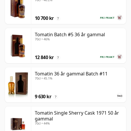
10 700 kr
FRI FRAKT
?
Tomatin Batch #5 36 år gammal
70cl • 46%
12 840 kr
FRI FRAKT
?
Tomatin 36 år gammal Batch #11
70cl • 45.1%
9 630 kr
?
Tomatin Single Sherry Cask 1971 50 år
gammal
70cl • 44%