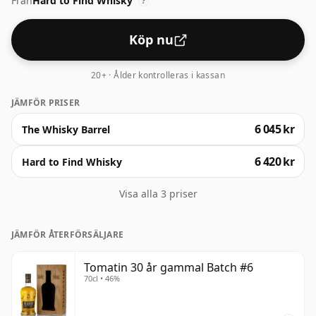
Från
Hard to Find Whisky
smaken av whisky.
?
Köp nu
20+ · Ålder kontrolleras i kassan
JÄMFÖR PRISER
6 045 kr
The Whisky Barrel
6 420 kr
Hard to Find Whisky
Visa alla 3 priser
JÄMFÖR ÅTERFÖRSÄLJARE
Tomatin 30 år gammal Batch #6
70cl • 46%