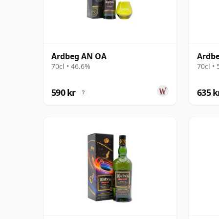
Ardbeg AN OA
Ardbe
70cl • 46.6%
70cl •
590 kr
635 k
?