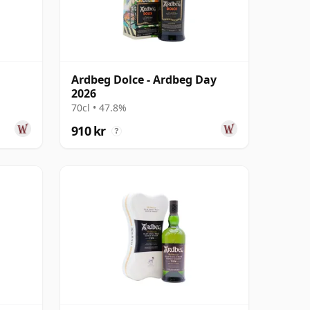
Ardbeg Dolce - Ardbeg Day
2026
70cl • 47.8%
910 kr
?