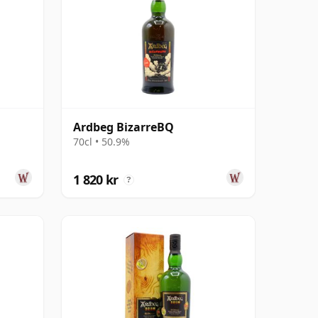
Ardbeg BizarreBQ
70cl • 50.9%
1 820 kr
?