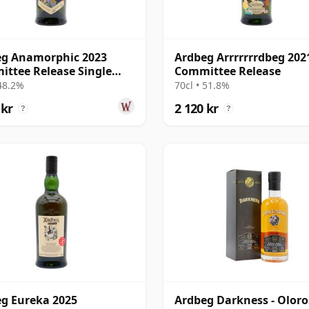
eg Anamorphic 2023
Ardbeg Arrrrrrrdbeg 202
ttee Release Single
Committee Release
Scot
 48.2%
70cl • 51.8%
 kr
2 120 kr
?
?
g Eureka 2025
Ardbeg Darkness - Olor