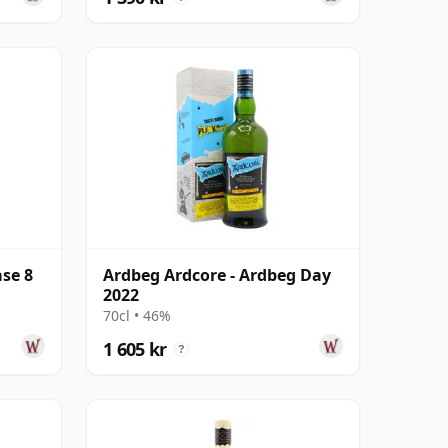
se 8
Ardbeg Ardcore - Ardbeg Day
2022
70cl • 46%
1 605 kr
?