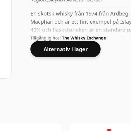
En skotsk whisky från 1974 från Ardbeg
Macphail och är ett fint exempel på Islay
40% och flaskstorleken är en standard på
Tillgänglig hos:
The Whisky Exchange
Alternativ i lager