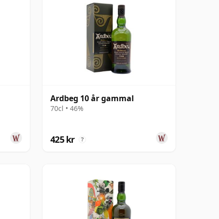
Ardbeg 10 år gammal
70cl • 46%
425 kr
?