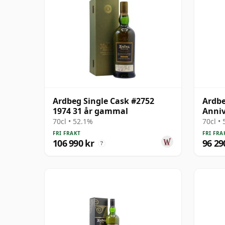
Ardbeg Single Cask #2752
Ardbe
1974 31 år gammal
Anniv
M 197
70cl • 52.1%
70cl •
FRI FRAKT
FRI FRA
106 990 kr
96 29
?