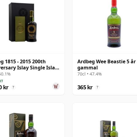
g 1815 - 2015 200th
Ardbeg Wee Beastie 5 år
ersary Islay Single Islay
gammal
4 33 år gammal
 50.1%
70cl • 47.4%
KT
0 kr
365 kr
?
?