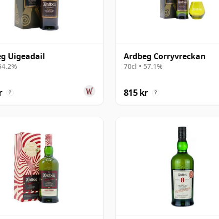
g Uigeadail
Ardbeg Corryvreckan
 54.2%
70cl • 57.1%
r
815 kr
?
?