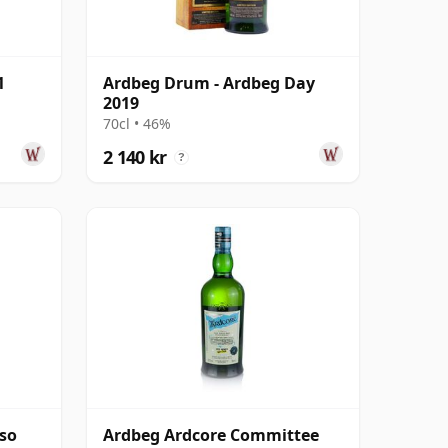
1
Ardbeg Drum - Ardbeg Day
2019
70cl • 46%
2 140 kr
?
oso
Ardbeg Ardcore Committee