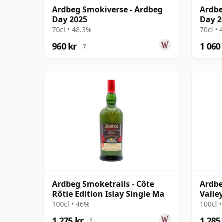
Ardbeg Smokiverse - Ardbeg
Ardbe
Day 2025
Day 2
70cl • 48.3%
70cl •
960 kr
1 060
?
Ardbeg Smoketrails - Côte
Ardbe
Rôtie Edition Islay Single Ma
Valle
100cl • 46%
100cl 
1 275 kr
1 285
?