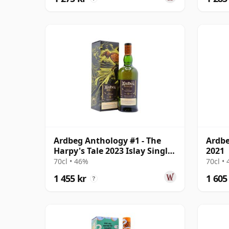
Ardbeg Anthology #1 - The
Ardbe
Harpy's Tale 2023 Islay Single
2021
13 år gammal
70cl • 46%
70cl •
1 455 kr
1 605
?