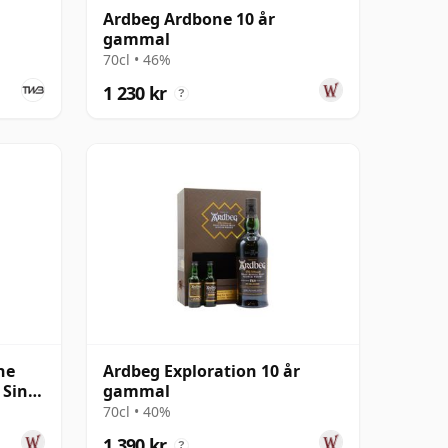
Ardbeg Ardbone 10 år
gammal
70cl • 46%
1 230 kr
?
he
Ardbeg Exploration 10 år
 Singl
gammal
70cl • 40%
1 390 kr
?