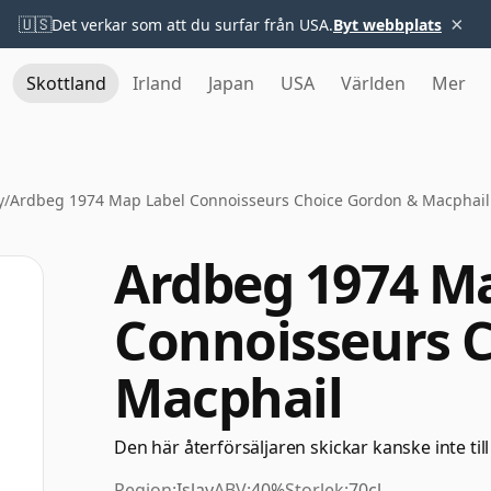
×
🇺🇸
Det verkar som att du surfar från USA.
Byt webbplats
Skottland
Irland
Japan
USA
Världen
Mer
y
/
Ardbeg 1974 Map Label Connoisseurs Choice Gordon & Macphail
Ardbeg 1974 M
Connoisseurs 
Macphail
Den här återförsäljaren skickar kanske inte till
Region:
Islay
ABV:
40%
Storlek:
70cl