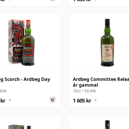
g Scorch - Ardbeg Day
Ardbeg Committee Relea
år gammal
 46%
70cl • 50.8%
 kr
1 605 kr
?
?