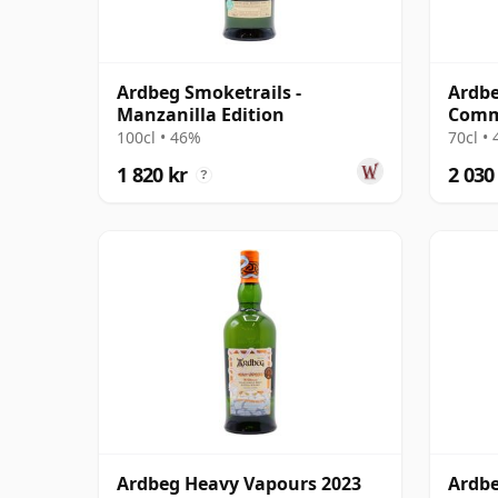
Ardbeg Smoketrails -
Ardb
Manzanilla Edition
Commi
Malt 
100cl • 46%
70cl •
1 820 kr
2 030
?
Ardbeg Heavy Vapours 2023
Ardbe