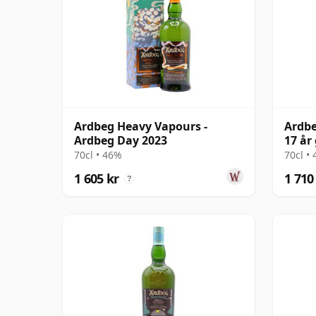
Ardbeg Heavy Vapours -
Ardbe
Ardbeg Day 2023
17 å
70cl • 46%
70cl •
1 605 kr
1 710
?