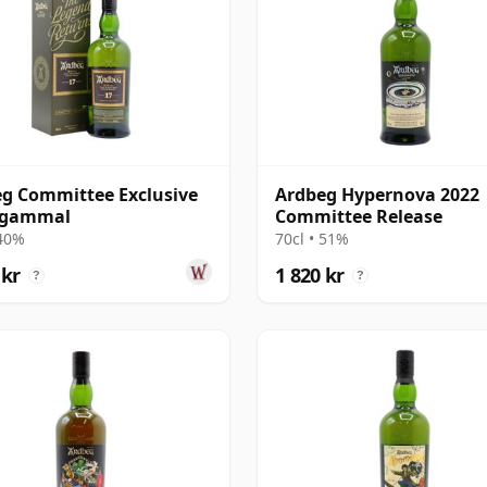
g Committee Exclusive
Ardbeg Hypernova 2022
r gammal
Committee Release
 40%
70cl • 51%
 kr
1 820 kr
?
?