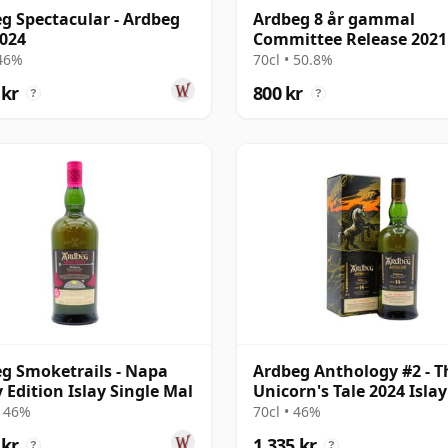
g Spectacular - Ardbeg
Ardbeg 8 år gammal
024
Committee Release 2021
 46%
70cl • 50.8%
 kr
800 kr
?
?
g Smoketrails - Napa
Ardbeg Anthology #2 - T
y Edition Islay Single Mal
Unicorn's Tale 2024 Islay
14 år gammal
• 46%
70cl • 46%
 kr
1 335 kr
?
?