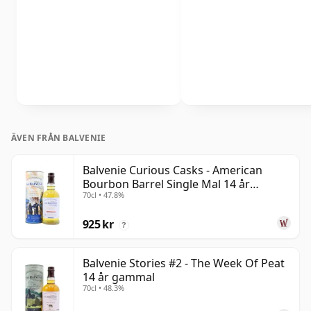
ÄVEN FRÅN BALVENIE
Balvenie Curious Casks - American
Bourbon Barrel Single Mal 14 år
70cl • 47.8%
gammal
925 kr
?
Balvenie Stories #2 - The Week Of Peat
14 år gammal
70cl • 48.3%