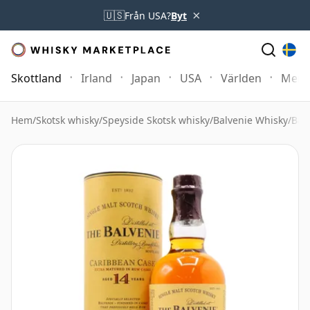
×
🇺🇸
Från USA?
Byt
Skottland
Irland
Japan
USA
Världen
Mer
Hem
/
Skotsk whisky
/
Speyside Skotsk whisky
/
Balvenie Whisky
/
Bal