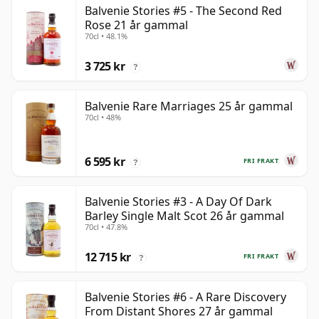
Balvenie Stories #5 - The Second Red
Rose 21 år gammal
70cl • 48.1%
3 725 kr
?
Balvenie Rare Marriages 25 år gammal
70cl • 48%
6 595 kr
FRI FRAKT
?
Balvenie Stories #3 - A Day Of Dark
Barley Single Malt Scot 26 år gammal
70cl • 47.8%
12 715 kr
FRI FRAKT
?
Balvenie Stories #6 - A Rare Discovery
From Distant Shores 27 år gammal