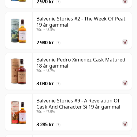
2 970 kr
?
Balvenie Stories #2 - The Week Of Peat
19 år gammal
70cl • 48.3%
2 980 kr
?
Balvenie Pedro Ximenez Cask Matured
18 år gammal
70cl • 48.7%
3 030 kr
?
Balvenie Stories #9 - A Revelation Of
Cask And Character Si 19 år gammal
70cl • 47.5%
3 285 kr
?