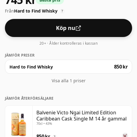
whisky.
Från
Hard to Find Whisky
?
Köp nu
20+ · Ålder kontrolleras i kassan
JÄMFÖR PRISER
850 kr
Hard to Find Whisky
Visa alla 1 priser
JÄMFÖR ÅTERFÖRSÄLJARE
Balvenie Victo Ngai Limited Edition
Caribbean Cask Single M 14 år gammal
70cl • 43%
850 kr
?