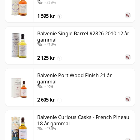
70cl • 47.6%
1 595 kr
?
Balvenie Single Barrel #2826 2010 12 år
gammal
70cl • 47.8%
2 125 kr
?
Balvenie Port Wood Finish 21 år
gammal
70cl • 40%
2 605 kr
?
Balvenie Curious Casks - French Pineau
18 år gammal
70cl • 47.9%