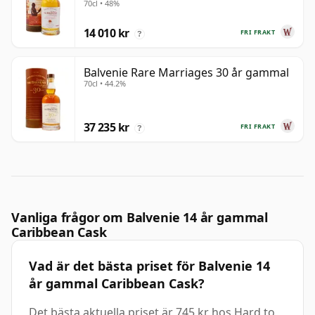
70cl • 48%
14 010 kr
FRI FRAKT
?
Balvenie Rare Marriages 30 år gammal
70cl • 44.2%
37 235 kr
FRI FRAKT
?
Vanliga frågor om Balvenie 14 år gammal
Caribbean Cask
Vad är det bästa priset för Balvenie 14
år gammal Caribbean Cask?
Det bästa aktuella priset är 745 kr hos Hard to