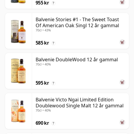
955 kr
?
Balvenie Stories #1 - The Sweet Toast
Of American Oak Singl 12 år gammal
70cl • 43%
585 kr
?
Balvenie DoubleWood 12 år gammal
70cl • 40%
595 kr
?
Balvenie Victo Ngai Limited Edition
Doublewood Single Malt 12 år gammal
70cl • 40%
690 kr
?