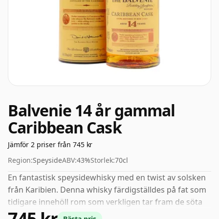
Balvenie 14 år gammal
Caribbean Cask
Jämför 2 priser från 745 kr
Region:
Speyside
ABV:
43%
Storlek:
70cl
En fantastisk speysidewhisky med en twist av solsken
från Karibien. Denna whisky färdigställdes på fat som
tidigare innehöll rom som verkligen tar fram de söta
745 kr
smakerna och aromerna i denna klassiska Speyside
Bästa pris