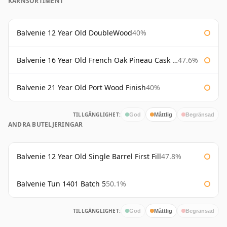
KÄRNSORTIMENT
Balvenie 12 Year Old DoubleWood
40%
Balvenie 16 Year Old French Oak Pineau Cask Finish
47.6%
Balvenie 21 Year Old Port Wood Finish
40%
TILLGÄNGLIGHET:
God
Måttlig
Begränsad
ANDRA BUTELJERINGAR
Balvenie 12 Year Old Single Barrel First Fill
47.8%
Balvenie Tun 1401 Batch 5
50.1%
TILLGÄNGLIGHET:
God
Måttlig
Begränsad