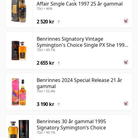
Affair Single Cask 1997 25 år gammal
70cl • 46%
2 520 kr
?
Benrinnes Signatory Vintage
Symington's Choice Single PX She 1995
70cl • 49.1%
30 år gammal
2 655 kr
?
Benrinnes 2024 Special Release 21 år
gammal
70cl • 55.4%
3 190 kr
?
Benrinnes 30 år gammal 1995
Signatory Symington’s Choice
70cl • 49.1%