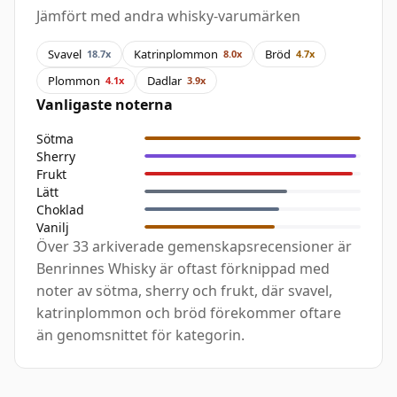
Jämfört med andra whisky-varumärken
Svavel
Katrinplommon
Bröd
18.7x
8.0x
4.7x
Plommon
Dadlar
4.1x
3.9x
Vanligaste noterna
Sötma
Sherry
Frukt
Lätt
Choklad
Vanilj
Över 33 arkiverade gemenskapsrecensioner är
Benrinnes Whisky är oftast förknippad med
noter av sötma, sherry och frukt, där svavel,
katrinplommon och bröd förekommer oftare
än genomsnittet för kategorin.