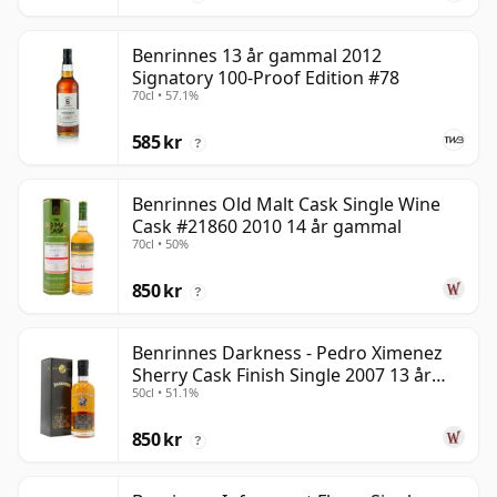
Benrinnes 13 år gammal 2012
Signatory 100-Proof Edition #78
70cl • 57.1%
585 kr
?
Benrinnes Old Malt Cask Single Wine
Cask #21860 2010 14 år gammal
70cl • 50%
850 kr
?
Benrinnes Darkness - Pedro Ximenez
Sherry Cask Finish Single 2007 13 år
50cl • 51.1%
gammal
850 kr
?