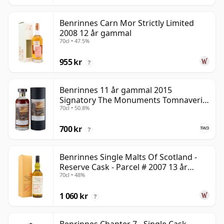
Benrinnes Carn Mor Strictly Limited
2008 12 år gammal
70cl • 47.5%
955 kr
?
Benrinnes 11 år gammal 2015
Signatory The Monuments Tomnaverie
70cl • 50.8%
Stone Circle
700 kr
?
Benrinnes Single Malts Of Scotland -
Reserve Cask - Parcel # 2007 13 år
70cl • 48%
gammal
1 060 kr
?