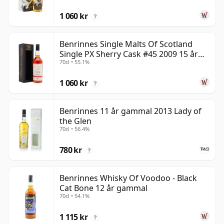
1 060 kr
?
Benrinnes Single Malts Of Scotland
Single PX Sherry Cask #45 2009 15 år
70cl • 55.1%
gammal
1 060 kr
?
Benrinnes 11 år gammal 2013 Lady of
the Glen
70cl • 56.4%
780 kr
?
Benrinnes Whisky Of Voodoo - Black
Cat Bone 12 år gammal
70cl • 54.1%
1 115 kr
?