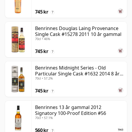
745 kr
?
Benrinnes Douglas Laing Provenance
Single Cask #15278 2011 10 år gammal
70cl • 46%
745 kr
?
Benrinnes Midnight Series - Old
Particular Single Cask #1632 2014 8 år
70cl • 57.2%
gammal
745 kr
?
Benrinnes 13 år gammal 2012
Signatory 100-Proof Edition #56
70cl • 57.1%
560 kr
?