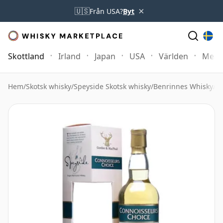
×
🇺🇸
Från USA?
Byt
Skottland
Irland
Japan
USA
Världen
Mer
Hem
/
Skotsk whisky
/
Speyside Skotsk whisky
/
Benrinnes Whisky
/
Be