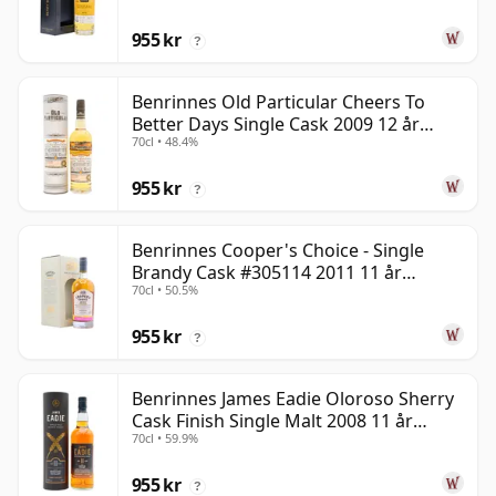
955 kr
?
Benrinnes Old Particular Cheers To
Better Days Single Cask 2009 12 år
70cl • 48.4%
gammal
955 kr
?
Benrinnes Cooper's Choice - Single
Brandy Cask #305114 2011 11 år
70cl • 50.5%
gammal
955 kr
?
Benrinnes James Eadie Oloroso Sherry
Cask Finish Single Malt 2008 11 år
70cl • 59.9%
gammal
955 kr
?