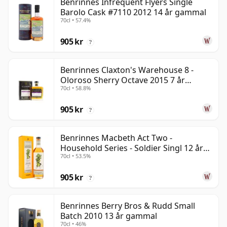
Benrinnes Infrequent Flyers Single
Barolo Cask #7110 2012 14 år gammal
70cl • 57.4%
905 kr
?
Benrinnes Claxton's Warehouse 8 -
Oloroso Sherry Octave 2015 7 år
70cl • 58.8%
gammal
905 kr
?
Benrinnes Macbeth Act Two -
Household Series - Soldier Singl 12 år
70cl • 53.5%
gammal
905 kr
?
Benrinnes Berry Bros & Rudd Small
Batch 2010 13 år gammal
70cl • 46%