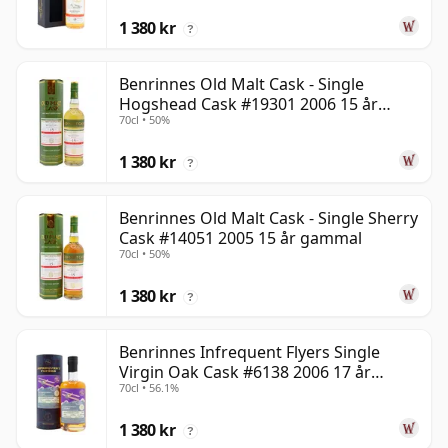
1 380 kr
?
Benrinnes Old Malt Cask - Single
Hogshead Cask #19301 2006 15 år
70cl • 50%
gammal
1 380 kr
?
Benrinnes Old Malt Cask - Single Sherry
Cask #14051 2005 15 år gammal
70cl • 50%
1 380 kr
?
Benrinnes Infrequent Flyers Single
Virgin Oak Cask #6138 2006 17 år
70cl • 56.1%
gammal
1 380 kr
?