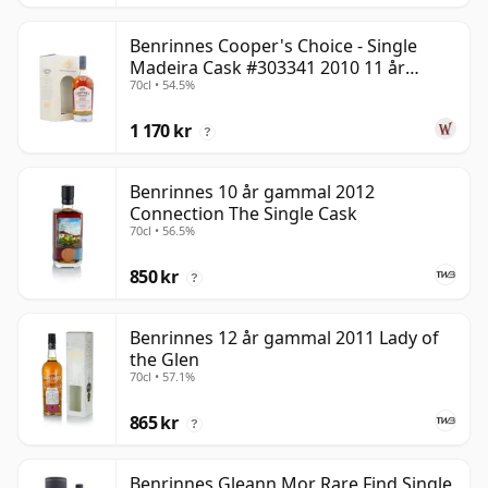
Benrinnes Cooper's Choice - Single
Madeira Cask #303341 2010 11 år
70cl • 54.5%
gammal
1 170 kr
?
Benrinnes 10 år gammal 2012
Connection The Single Cask
70cl • 56.5%
850 kr
?
Benrinnes 12 år gammal 2011 Lady of
the Glen
70cl • 57.1%
865 kr
?
Benrinnes Gleann Mor Rare Find Single