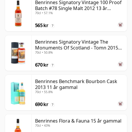
Benrinnes Signatory Vintage 100 Proof
Batch #78 Single Malt 2012 13 år
70cl • 57.1%
gammal
565 kr
?
Benrinnes Signatory Vintage The
Monuments Of Scotland - Tomn 2015
70cl • 50.8%
11 år gammal
670 kr
?
Benrinnes Benchmark Bourbon Cask
2013 11 år gammal
70cl • 55.8%
690 kr
?
Benrinnes Flora & Fauna 15 år gammal
70cl • 43%