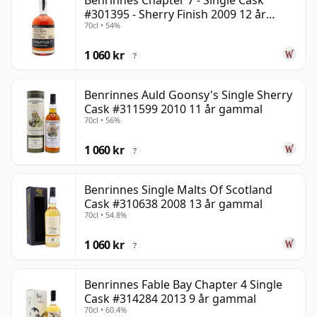
Benrinnes Chapter 7 - Single Cask
#301395 - Sherry Finish 2009 12 år
70cl • 54%
gammal
1 060 kr
?
Benrinnes Auld Goonsy's Single Sherry
Cask #311599 2010 11 år gammal
70cl • 56%
1 060 kr
?
Benrinnes Single Malts Of Scotland
Cask #310638 2008 13 år gammal
70cl • 54.8%
1 060 kr
?
Benrinnes Fable Bay Chapter 4 Single
Cask #314284 2013 9 år gammal
70cl • 60.4%