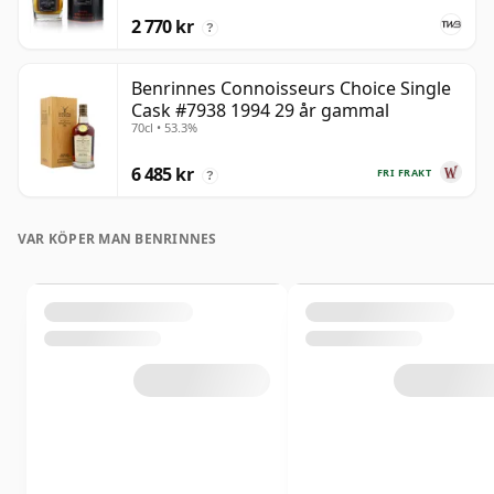
2 770 kr
?
Benrinnes Connoisseurs Choice Single
Cask #7938 1994 29 år gammal
70cl • 53.3%
6 485 kr
FRI FRAKT
?
VAR KÖPER MAN BENRINNES