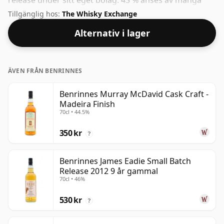
release under sitt eget bolag. 43 % anses av många
vara ett bra ABV för att uppleva "munkänslan" och den
Tillgänglig hos:
The Whisky Exchange
fulla smaken av whisky.
Alternativ i lager
ÄVEN FRÅN BENRINNES
Benrinnes Murray McDavid Cask Craft -
Madeira Finish
70cl • 44.5%
350 kr
?
Benrinnes James Eadie Small Batch
Release 2012 9 år gammal
70cl • 46%
530 kr
?