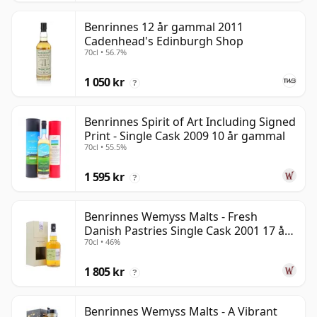
Benrinnes 12 år gammal 2011
Cadenhead's Edinburgh Shop
70cl • 56.7%
1 050 kr
?
Benrinnes Spirit of Art Including Signed
Print - Single Cask 2009 10 år gammal
70cl • 55.5%
1 595 kr
?
Benrinnes Wemyss Malts - Fresh
Danish Pastries Single Cask 2001 17 år
70cl • 46%
gammal
1 805 kr
?
Benrinnes Wemyss Malts - A Vibrant