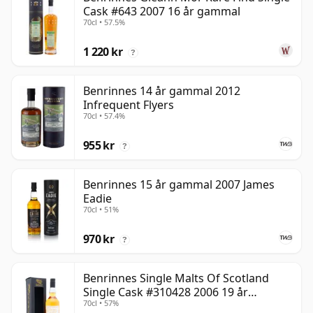
Cask #643 2007 16 år gammal
70cl • 57.5%
1 220 kr
?
Benrinnes 14 år gammal 2012
Infrequent Flyers
70cl • 57.4%
955 kr
?
Benrinnes 15 år gammal 2007 James
Eadie
70cl • 51%
970 kr
?
Benrinnes Single Malts Of Scotland
Single Cask #310428 2006 19 år
70cl • 57%
gammal