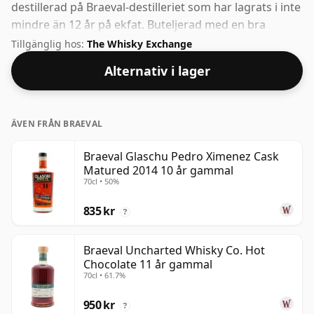
destillerad på Braeval-destilleriet som har lagrats i inte
mindre än 12 år på ekfat. Buteljerad med en bra
drickstyrka på 57,5 ​​% kommer denna whisky i en 70cl
Tillgänglig hos:
The Whisky Exchange
flaska.
Alternativ i lager
ÄVEN FRÅN BRAEVAL
Braeval Glaschu Pedro Ximenez Cask
Matured 2014 10 år gammal
70cl • 50%
835 kr
?
Braeval Uncharted Whisky Co. Hot
Chocolate 11 år gammal
70cl • 61.7%
950 kr
?