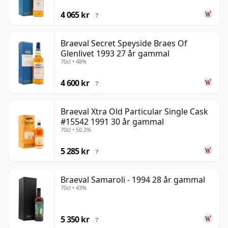
4 065 kr
?
Braeval Secret Speyside Braes Of
Glenlivet 1993 27 år gammal
70cl • 48%
4 600 kr
?
Braeval Xtra Old Particular Single Cask
#15542 1991 30 år gammal
70cl • 50.2%
5 285 kr
?
Braeval Samaroli - 1994 28 år gammal
70cl • 43%
5 350 kr
?