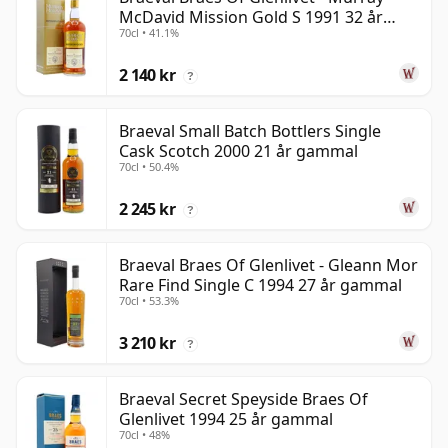
McDavid Mission Gold S 1991 32 år
70cl • 41.1%
gammal
2 140 kr
?
Braeval Small Batch Bottlers Single
Cask Scotch 2000 21 år gammal
70cl • 50.4%
2 245 kr
?
Braeval Braes Of Glenlivet - Gleann Mor
Rare Find Single C 1994 27 år gammal
70cl • 53.3%
3 210 kr
?
Braeval Secret Speyside Braes Of
Glenlivet 1994 25 år gammal
70cl • 48%