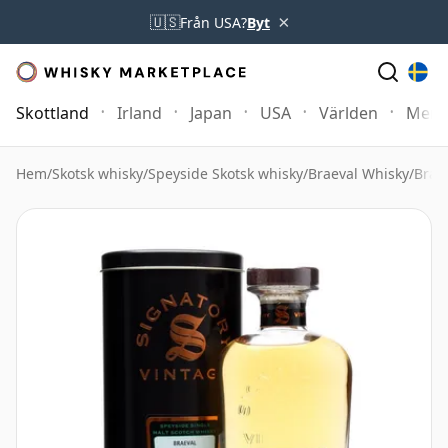
×
🇺🇸
Från USA?
Byt
Skottland
Irland
Japan
USA
Världen
Mer
Hem
/
Skotsk whisky
/
Speyside Skotsk whisky
/
Braeval Whisky
/
Brae