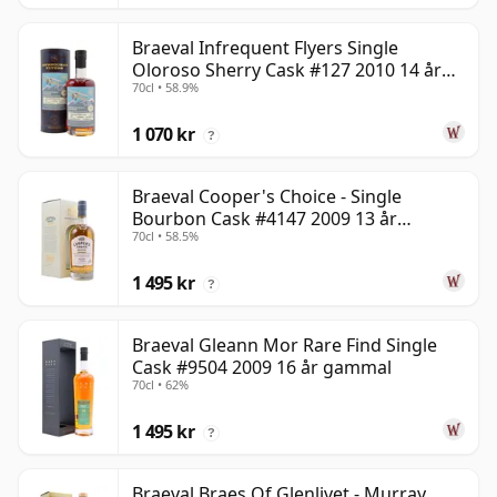
Braeval Infrequent Flyers Single
Oloroso Sherry Cask #127 2010 14 år
70cl • 58.9%
gammal
1 070 kr
?
Braeval Cooper's Choice - Single
Bourbon Cask #4147 2009 13 år
70cl • 58.5%
gammal
1 495 kr
?
Braeval Gleann Mor Rare Find Single
Cask #9504 2009 16 år gammal
70cl • 62%
1 495 kr
?
Braeval Braes Of Glenlivet - Murray