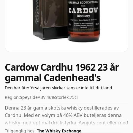
Cardow Cardhu 1962 23 år
gammal Cadenhead's
Den här återförsäljaren skickar kanske inte till ditt land
Region:
Speyside
ABV:
46%
Storlek:
75cl
Denna 23 år gamla skotska whisky destillerades av
Cardhu. Med en volym på 46% ABV buteljeras denna
whisky med optimal drickstyrka. Avnjuts rent eller med
en droppe vatten.
Tillgänglig hos:
The Whisky Exchange