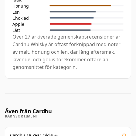
Honung
Len
Choklad
Äpple
Lätt
Över 27 arkiverade gemenskapsrecensioner är
Cardhu Whisky är oftast förknippad med noter
av malt, honung och len, där lång eftersmak,
lavendel och godis förekommer oftare än
genomsnittet för kategorin.
Även från Cardhu
KÄRNSORTIMENT
Cardhu 18 Year Old
40%