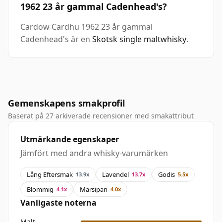
1962 23 år gammal Cadenhead's?
Cardow Cardhu 1962 23 år gammal
Cadenhead's är en
Skotsk single maltwhisky
.
Gemenskapens smakprofil
Baserat på 27 arkiverade recensioner med smakattribut
Utmärkande egenskaper
Jämfört med andra whisky-varumärken
Lång Eftersmak
Lavendel
Godis
13.9x
13.7x
5.5x
Blommig
Marsipan
4.1x
4.0x
Vanligaste noterna
Malt