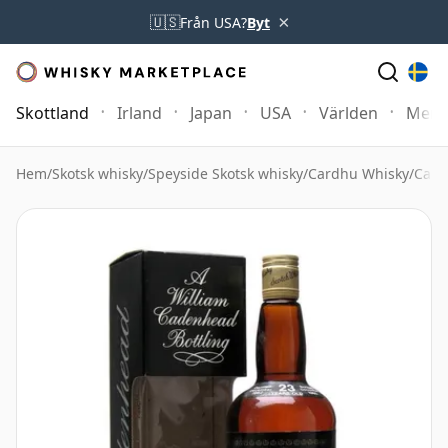
×
🇺🇸
Från USA?
Byt
Skottland
Irland
Japan
USA
Världen
Mer
Hem
/
Skotsk whisky
/
Speyside Skotsk whisky
/
Cardhu Whisky
/
Card